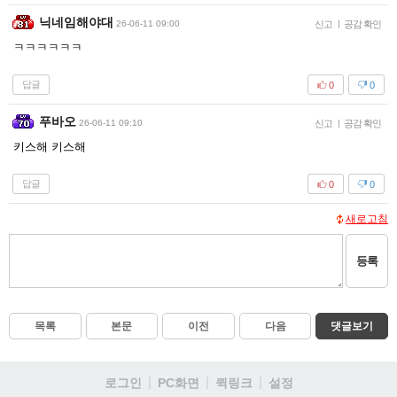
닉네임해야대
26-06-11 09:00
신고
|
공감 확인
ㅋㅋㅋㅋㅋㅋ
답글
0
0
푸바오
26-06-11 09:10
신고
|
공감 확인
키스해 키스해
답글
0
0
새로고침
등록
목록
본문
이전
다음
댓글보기
로그인
PC화면
퀵링크
설정