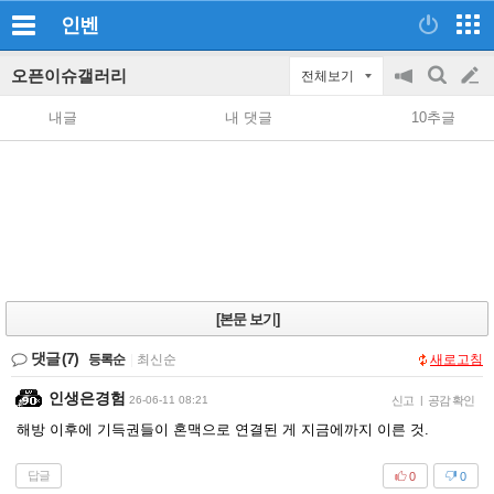
인벤
오픈이슈갤러리
전체보기
공
검
글
지
색
내글
내 댓글
10추글
on/off
쓰
기
[본문 보기]
댓글
(7)
등록순
|
최신순
새로고침
인생은경험
26-06-11 08:21
신고
|
공감 확인
해방 이후에 기득권들이 혼맥으로 연결된 게 지금에까지 이른 것.
답글
0
0