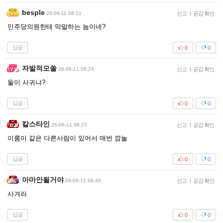
besple
26-06-11 08:21
신고
|
공감 확인
민주당의원한테 막말하는 놈이네?
답글
0
0
자발적모쏠
26-06-11 08:24
신고
|
공감 확인
둘이 사귀냐?
답글
0
0
칼스타인
26-06-11 08:25
신고
|
공감 확인
이름이 같은 다른사람이 있어서 매번 깜놀
답글
0
0
아마안될거야
26-06-11 08:48
신고
|
공감 확인
사겨라
답글
0
0