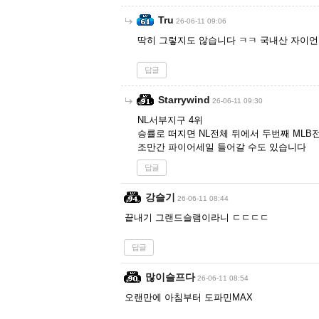
Tru
26-06-11 09:06
딱히 그렇지도 않습니다 ㅋㅋ 국내산 자이언
답글
Starrywind
26-06-11 09:30
NL서부지구 4위
승률로 떠지면 NL전체 뒤에서 두번째 MLB
조만간 파이어세일 들어갈 수도 있습니다
답글
강슬기
26-06-11 08:44
끝내기 그랜드슬램이라니 ㄷㄷㄷㄷ
답글
많이슬프다
26-06-11 08:54
오랜만에 아침부터 도파민MAX