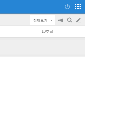
전체보기
공
검
글
지
색
10추글
on/off
쓰
기