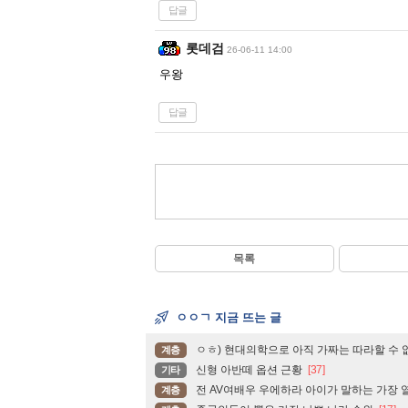
답글
롯데검
26-06-11 14:00
우왕
답글
목록
ㅇㅇㄱ 지금 뜨는 글
ㅇㅎ) 현대의학으로 아직 가짜는 따라할 수 
계층
신형 아반떼 옵션 근황
[37]
기타
전 AV여배우 우에하라 아이가 말하는 가장 열
계층