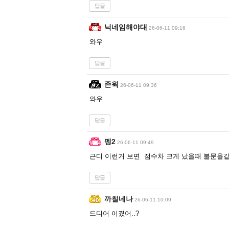
답글
닉네임해야대
26-06-11 09:16
와우
답글
존윅
26-06-11 09:36
와우
답글
펭2
26-06-11 09:49
근디 이런거 보면 점수차 크게 났을때 불문율
답글
까칠네나
26-06-11 10:09
드디어 이겼어..?