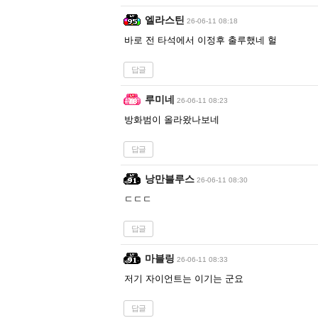
엘라스틴
26-06-11 08:18
바로 전 타석에서 이정후 출루했네 헐
답글
루미네
26-06-11 08:23
방화범이 올라왔나보네
답글
낭만블루스
26-06-11 08:30
ㄷㄷㄷ
답글
마블링
26-06-11 08:33
저기 자이언트는 이기는 군요
답글