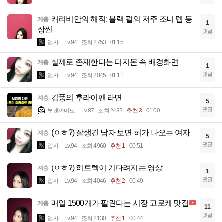
캐리비안의 해적: 블랙 펄의 저주 조니 뎁 등
계층
1
장씬
댓글
입사
Lv.94
조회 2753
01:15
실제로 존재한다는 디지몬 속 배경화면
계층
1
댓글
입사
Lv.94
조회 2045
01:11
김풍의 후라이팬 라면
계층
5
댓글
부엔까미노
Lv.87
조회 2432
추천 3
01:00
(ㅇㅎ?) 잘생긴 남자 보면 혀가 나오는 여자
계층
5
댓글
입사
Lv.94
조회 4960
추천 1
00:51
(ㅇㅎ?) 히트텍이 기다려지는 영상
계층
1
댓글
입사
Lv.94
조회 4046
추천 2
00:49
매일 1500개가 팔린다는 시장 고로케 맛집
계층
11
댓글
입사
Lv.94
조회 2130
추천 1
00:44