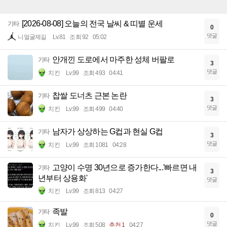
[2026-08-08] 오늘의 전국 날씨 & 띠별 운세
기타
0
댓글
니얼굴제길
Lv.81
조회 92
05:02
안개낀 도로에서 마주한 성체 버팔로
기타
3
댓글
치킨
Lv.99
조회 493
04:41
찹쌀 도너츠 근본 논란
기타
3
댓글
치킨
Lv.99
조회 499
04:40
남자가 상상하는 G컵과 현실 G컵
기타
3
댓글
치킨
Lv.99
조회 1081
04:28
고양이 수명 30년으로 증가한다...'빠르면 내
기타
3
년부터 상용화'
댓글
치킨
Lv.99
조회 813
04:27
족발
기타
0
댓글
치킨
Lv.99
조회 508
추천 1
04:27