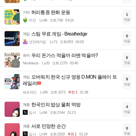
허리통증 완화 운동
기타
1
댓글
치킨
Lv.99
조회 768
04:24
스팀 무료 게임 - Breathedge
게임
0
댓글
년만에가입
Lv.71
조회 655
04:03
우리 돈가스 먹을까 라멘 먹을까?
유머
6
댓글
Neuhauus
Lv.20
조회 1270
03:40
오버워치 한국 신규 영웅 D.MON 플레이 트
게임
9
레일러
댓글
세프라딘
Lv.85
조회 1673
추천 1
01:38
한국인의 밥상 물회 먹방
계층
4
댓글
입사
Lv.94
조회 2544
01:23
서로 민망한 순간
계층
0
댓글
입사
Lv.94
조회 2829
추천 1
01:19