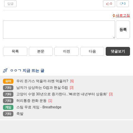
답글
0
0
새로고침
등록
목록
본문
이전
다음
댓글보기
ㅇㅇㄱ 지금 뜨는 글
우리 돈가스 먹을까 라멘 먹을까?
[6]
유머
남자가 상상하는 G컵과 현실 G컵
[3]
기타
고양이 수명 30년으로 증가한다...'빠르면 내년부터 상용화'
[3]
기타
허리통증 완화 운동
[1]
기타
스팀 무료 게임 - Breathedge
게임
족발
기타