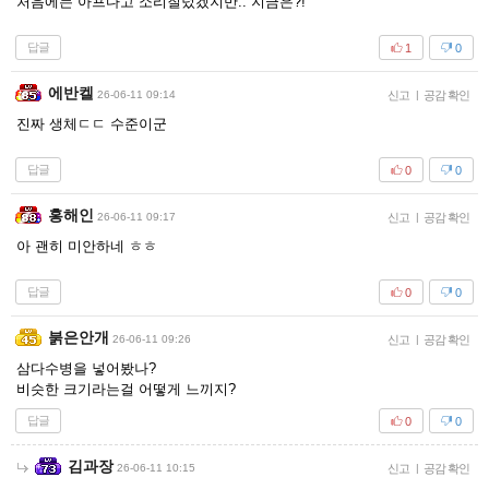
처음에는 아프다고 소리질렀겠지만.. 지금은?!
답글
1
0
에반켈
26-06-11 09:14
신고
|
공감 확인
진짜 생체ㄷㄷ 수준이군
답글
0
0
홍해인
26-06-11 09:17
신고
|
공감 확인
아 괜히 미안하네 ㅎㅎ
답글
0
0
붉은안개
26-06-11 09:26
신고
|
공감 확인
삼다수병을 넣어봤나?
비슷한 크기라는걸 어떻게 느끼지?
답글
0
0
김과장
26-06-11 10:15
신고
|
공감 확인