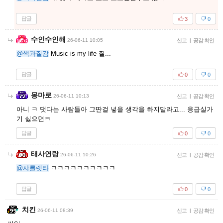
답글
3
0
수인수인해
26-06-11 10:05
신고
|
공감 확인
@색과질감
Music is my life 질...
답글
0
0
몽마로
26-06-11 10:13
신고
|
공감 확인
아니 ㅋ 댓다는 사람들아 그딴걸 넣을 생각을 하지말라고... 응급실가
기 싫으면ㅋ
답글
0
0
태사연랑
26-06-11 10:26
신고
|
공감 확인
@샤를렛타
ㅋㅋㅋㅋㅋㅋㅋㅋㅋㅋ
답글
0
0
치킨
26-06-11 08:39
신고
|
공감 확인