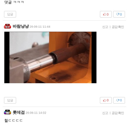
댓글 ㅋㅋㅋ
답글
0
0
바람냥냥
26-06-11 11:44
신고
|
공감 확인
답글
0
0
롯데검
26-06-11 14:02
신고
|
공감 확인
헐ㄷㄷㄷㄷ