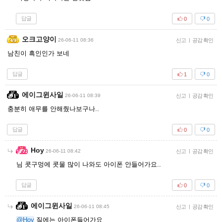
답글
0
0
오크고양이
26-06-11 08:36
신고
|
공감 확인
남친이 흑인인가 보네
답글
1
0
에이그윈사일
26-06-11 08:39
신고
|
공감 확인
충분히 애무를 안해줬나보구나..
답글
0
0
Hoy
26-06-11 08:42
신고
|
공감 확인
님 콧구멍에 콧물 많이 나와도 아이폰 안들어가요..
답글
0
0
에이그윈사일
26-06-11 08:45
신고
|
공감 확인
@Hoy
질에는 아이폰들어가요