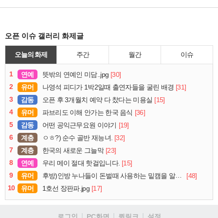
오픈 이슈 갤러리 화제글
오늘의 화제
주간
월간
이슈
1
연예
[30]
뜻밖의 연예인 미담..jpg
2
유머
[31]
나영석 피디가 1박2일때 출연자들을 굴린 배경
3
감동
[15]
오픈 후 3개월치 예약 다 찼다는 미용실
4
유머
[36]
파브리도 이해 안가는 한국 음식
5
감동
[19]
어떤 공익근무요원 이야기
6
계층
[32]
ㅇㅎ?) 순수 골반 재능녀.
7
계층
[23]
한국의 새로운 그늘막
8
연예
[15]
우리 메이 절대 핫걸입니다.
9
유머
[48]
후방)인방 누나들이 돈벌때 사용하는 밑캠을 알아보자
10
유머
[17]
1호선 장판파.jpg
로그인
PC화면
퀵링크
설정