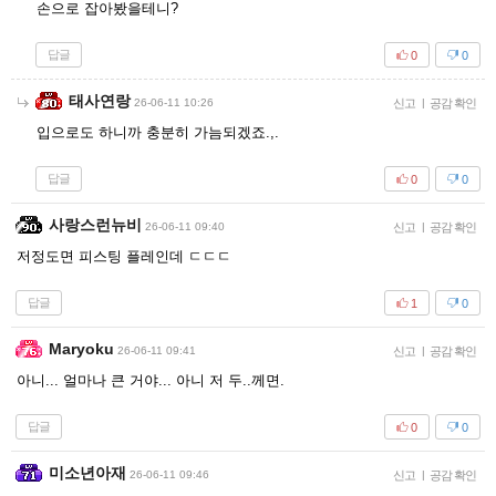
손으로 잡아봤을테니?
답글
0
0
태사연랑
26-06-11 10:26
신고
|
공감 확인
입으로도 하니까 충분히 가늠되겠죠.,.
답글
0
0
사랑스런뉴비
26-06-11 09:40
신고
|
공감 확인
저정도면 피스팅 플레인데 ㄷㄷㄷ
답글
1
0
Maryoku
26-06-11 09:41
신고
|
공감 확인
아니... 얼마나 큰 거야... 아니 저 두..께면.
답글
0
0
미소년아재
26-06-11 09:46
신고
|
공감 확인