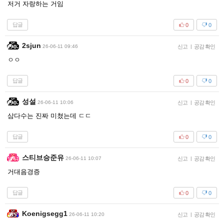
저거 자랑하는 거임
답글
0
0
2sjun
26-06-11 09:46
신고
|
공감 확인
ㅇㅇ
답글
0
0
성설
26-06-11 10:06
신고
|
공감 확인
삼다수는 진짜 미쳤는데 ㄷㄷ
답글
0
0
스티브승준유
26-06-11 10:07
신고
|
공감 확인
거대음경증
답글
0
0
Koenigsegg1
26-06-11 10:20
신고
|
공감 확인