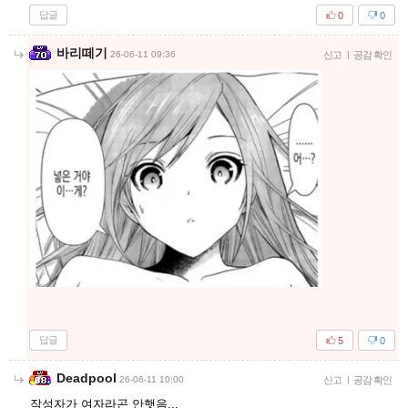
답글
0
0
바리떼기
26-06-11 09:36
신고
|
공감 확인
답글
5
0
Deadpool
26-06-11 10:00
신고
|
공감 확인
작성자가 여자라곤 안햇음...