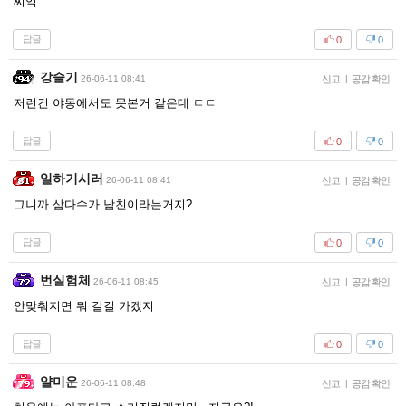
씨익
답글
0
0
강슬기
26-06-11 08:41
신고
|
공감 확인
저런건 야동에서도 못본거 같은데 ㄷㄷ
답글
0
0
일하기시러
26-06-11 08:41
신고
|
공감 확인
그니까 삼다수가 남친이라는거지?
답글
0
0
번실험체
26-06-11 08:45
신고
|
공감 확인
안맞춰지면 뭐 갈길 가겠지
답글
0
0
얄미운
26-06-11 08:48
신고
|
공감 확인