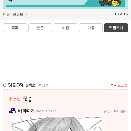
쪼렙
메뉴
인장보기
EXP 8%
목록
본문
이전
다음
댓글쓰기
댓글
(35)
등록순
|
최신순
새로고침
바리떼기
26-06-11 09:36
신고
|
공감 확인