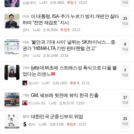
댓글
입술돼지
Lv.43
조회 4882
추천 2
23:23
이 대통령, ISA·주가 누르기 방지 개편안 질타
이슈
23
하며 “전면 재검토” 지시
댓글
균터
Lv.42
조회 2684
추천 9
23:22
'불안과 기대 사이' 널뛰는 SK하이닉스…증
이슈
8
권가 "HBM4·LTA 기반 펀터멘털 견고"
댓글
균터
Lv.42
조회 1368
23:18
(ytb) 데뷔초에 스트레스성 폭식으로 다들 불
기타
2
었다는 리센느
댓글
옆사마
Lv.87
조회 1453
추천 4
23:11
GM, 쉐보레 뒷전에 뷰익 한국 진출
기타
17
댓글
히스파니에
Lv.91
조회 3170
23:03
대한민국 군종신부의 위엄
유머
23
댓글
썽바
Lv.89
조회 4190
추천 8
22:57