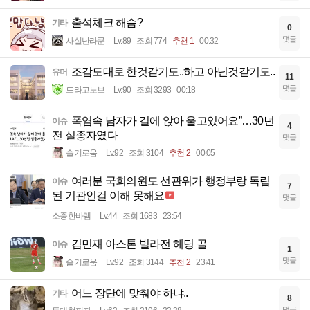
출석체크 해슴?
기타
0
댓글
사실난라쿤
Lv.89
조회 774
추천 1
00:32
조감도대로 한것같기도..하고 아닌것같기도..
유머
11
댓글
드라고노브
Lv.90
조회 3293
00:18
폭염속 남자가 길에 앉아 울고있어요”…30년
이슈
4
전 실종자였다
댓글
슬기로움
Lv.92
조회 3104
추천 2
00:05
여러분 국회의원도 선관위가 행정부랑 독립
이슈
7
된 기관인걸 이해 못해요
댓글
소중한바램
Lv.44
조회 1683
23:54
김민재 아스톤 빌라전 헤딩 골
이슈
1
댓글
슬기로움
Lv.92
조회 3144
추천 2
23:41
어느 장단에 맞춰야 하냐..
기타
8
댓글