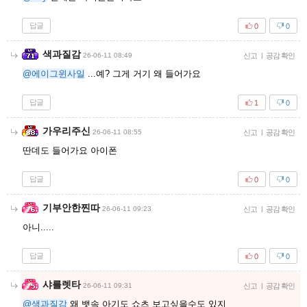
답글
0
0
색과질감
26-06-11 08:49
신고
|
공감 확인
@에이그윈사일
...예? 그게 거기 왜 들어가요
답글
1
0
가우리주신
26-06-11 08:55
신고
|
공감 확인
딴데도 들어가요 아이폰
답글
0
0
기부안한찐따
26-06-11 09:23
신고
|
공감 확인
아니.....
답글
0
0
샤를렛타
26-06-11 09:31
신고
|
공감 확인
@색과질감
왜 뱃속 아기도 쇼츠 보고싶을수도 있지