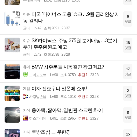
특대형피자
Lv.62
조회 2196
23:38
미국 '마이너스 고용' 쇼크…9월 금리인상 제
이슈
6
동 걸리나
댓글
균터
Lv.42
조회 2091
23:37
SK하이닉스, 주당 375원 분기배당…3분기
이슈
18
추가 주주환원도 예고
댓글
균터
Lv.42
조회 2598
23:28
BMW 차주분들 시동걸면 광고떠요?
유머
17
댓글
드라고노브
Lv.90
조회 3750
추천 1
23:28
이자 진죠우니 잇폰메 쇼부!
게임
2
댓글
사랑방손님
Lv.90
조회 1618
추천 2
23:28
용아맥, 짭아맥, 일반관 스크린 차이
지식
8
댓글
히스파니에
Lv.91
조회 2965
추천 1
23:27
후방조심 ㅡ 우한경
기타
15