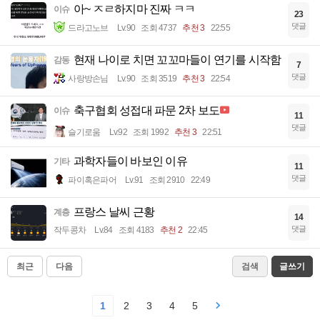
아~ ㅈㄹ하지마 진짜 ㅋㅋ
이슈
23
댓글
드라고노브
Lv.90
조회 4737
추천 3
22:55
현재 나이로 치면 꼬꼬마들이 연기를 시작함
감동
7
댓글
사랑방손님
Lv.90
조회 3519
추천 3
22:54
축구협회 성접대 파문 2차 보도
이슈
11
댓글
슬기로움
Lv.92
조회 1992
추천 3
22:51
과학자들이 바보인 이유
기타
11
댓글
파이혹은파어
Lv.91
조회 2910
22:49
프랑스 날씨 근황
계층
14
댓글
작두콩차
Lv.84
조회 4183
추천 2
22:45
최근
다음
검색
글쓰기
1
2
3
4
5