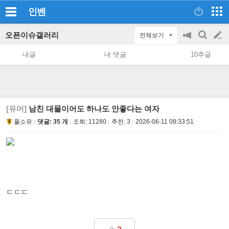
인벤
오픈이슈갤러리
전체보기
공
검
글
지
색
내글
내 댓글
10추글
on/off
쓰
기
[유머]
남친 대물이어도 하나도 안좋다는 여자
풀소유
댓글: 35 개
조회:
11280
추천:
3
2026-06-11 08:33:51
ㄷㄷㄷ