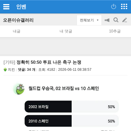
인벤
오픈이슈갤러리
전체보기
공
검
글
지
색
내글
내 댓글
10추글
on/off
쓰
기
[기타]
정확히 50:50 투표 나온 축구 논쟁
치킨
댓글: 34 개
조회:
4182
2026-06-11 08:38:57