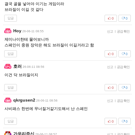
결국 골을 넣어야 이기는 게임이라
브라질이 이길 것 같다
답글
0
0
Hoy
26-06-11 08:55
신고
|
공감 확인
제미나이한테 물어보니까
스페인이 중원 장악은 해도 브라질이 이길거라고 함
답글
0
0
호러
26-06-11 08:56
신고
|
공감 확인
이건 닥 브라질이지
답글
0
0
qkrgusen2
26-06-11 08:56
신고
|
공감 확인
사비패스 한번에 무너질거같기도해서 난 스페인
답글
0
0
가우리주신
26-06-11 08:57
신고
|
공감 확인