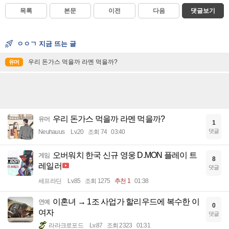
목록
본문
이전
다음
댓글보기
ㅇㅇㄱ 지금 뜨는 글
우리 돈가스 먹을까 라멘 먹을까?
유머
우리 돈가스 먹을까 라멘 먹을까?
유머
1
댓글
Neuhauus
Lv.20
조회 74
03:40
오버워치 한국 신규 영웅 D.MON 플레이 트
게임
8
레일러
댓글
세프라딘
Lv.85
조회 1275
추천 1
01:38
이혼녀 → 1조 사업가 할리우드에 복수한 이
연예
0
여자
댓글
라라크로포드
Lv.87
조회 2323
01:31