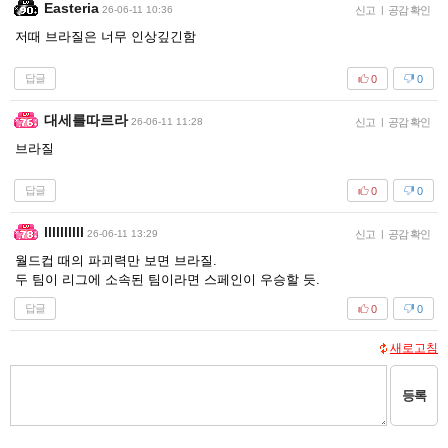
Easteria
26-06-11 10:36
신고
|
공감 확인
저때 브라질은 너무 인상깊긴함
답글
0
0
대세를따르라
26-06-11 11:28
신고
|
공감 확인
브라질
답글
0
0
llllllllll
26-06-11 13:29
신고
|
공감 확인
월드컵 때의 파괴력만 보면 브라질.
두 팀이 리그에 소속된 팀이라면 스페인이 우승할 듯.
답글
0
0
새로고침
등록