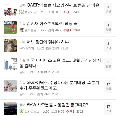
QWER의 보컬 시요밍 진짜로 큰일 난 이유
연예
3
댓글
큐땁이알
Lv.88
조회 3008
추천 2
23:42
김민재 아스톤 빌라전 헤딩 골
이슈
1
댓글
슬기로움
Lv.92
조회 2892
추천 1
23:41
어느 장단에 맞춰야 하냐..
기타
8
댓글
특대형피자
Lv.62
조회 2023
23:38
미국 '마이너스 고용' 쇼크…9월 금리인상 제
이슈
5
동 걸리나
댓글
균터
Lv.42
조회 1907
23:37
SK하이닉스, 주당 375원 분기배당…3분기
이슈
17
추가 주주환원도 예고
댓글
균터
Lv.42
조회 2393
23:28
BMW 차주분들 시동걸면 광고떠요?
유머
17
댓글
드라고노브
Lv.90
조회 3476
추천 1
23:28