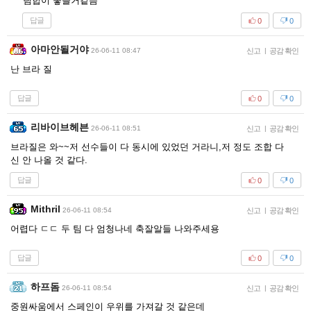
팀합이 좋을거같음
답글
0
0
아마안될거야
26-06-11 08:47
신고
|
공감 확인
난 브라 질
답글
0
0
리바이브헤븐
26-06-11 08:51
신고
|
공감 확인
브라질은 와~~저 선수들이 다 동시에 있었던 거라니,저 정도 조합 다
신 안 나올 것 같다.
답글
0
0
Mithril
26-06-11 08:54
신고
|
공감 확인
어렵다 ㄷㄷ 두 팀 다 엄청나네 축잘알들 나와주세용
답글
0
0
하프돔
26-06-11 08:54
신고
|
공감 확인
중원싸움에서 스페인이 우위를 가져갈 것 같은데