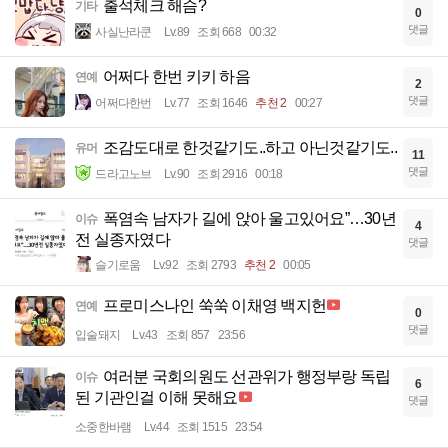
출석체크 해슴?
기타
0
댓글
사실난라쿤
Lv.89
조회 668
00:32
어쩌다 한번 키키 하음
연예
2
댓글
어쩌다한번
Lv.77
조회 1646
추천 2
00:27
조감도대로 한것같기도..하고 아닌것같기도..
유머
11
댓글
드라고노브
Lv.90
조회 2916
00:18
폭염속 남자가 길에 앉아 울고있어요”…30년
이슈
4
전 실종자였다
댓글
슬기로움
Lv.92
조회 2793
추천 2
00:05
프로미스나인 쑥쑥 이채영 백지헌
연예
0
댓글
입술돼지
Lv.43
조회 857
23:56
여러분 국회의원도 선관위가 행정부랑 독립
이슈
6
된 기관인걸 이해 못해요
댓글
소중한바램
Lv.44
조회 1515
23:54