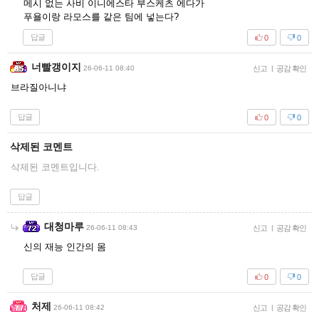
메시 없는 사비 이니에스타 부스케츠 에다가
푸욜이랑 라모스를 같은 팀에 넣는다?
답글
0
0
너빨갱이지
26-06-11 08:40
신고
|
공감 확인
브라질아니냐
답글
0
0
삭제된 코멘트
삭제된 코멘트입니다.
답글
대청마루
26-06-11 08:43
신고
|
공감 확인
신의 재능 인간의 몸
답글
0
0
처제
26-06-11 08:42
신고
|
공감 확인