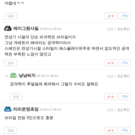
어렵네ㅋㅋ
답글
0
0
에이그윈사일
26-06-11 08:42
신고
|
공감 확인
전성기 시절의 단순 파괴력은 브라질이지
그냥 개패듯이 패버리는 공격력이라서
스페인은 전성기시절 스타일이 패스플레이위주로 하면서 압도적인 공격
력은 부족한 느낌이 많앗고
답글
0
0
냥냥씨지
26-06-11 09:44
신고
|
공감 확인
공격력이 후덜덜에 화려해서 그렇지 수비도 잘해요
답글
0
0
티리온영초딩
26-06-11 08:42
신고
|
공감 확인
브라질 전방 3인으로도 충분
답글
0
0