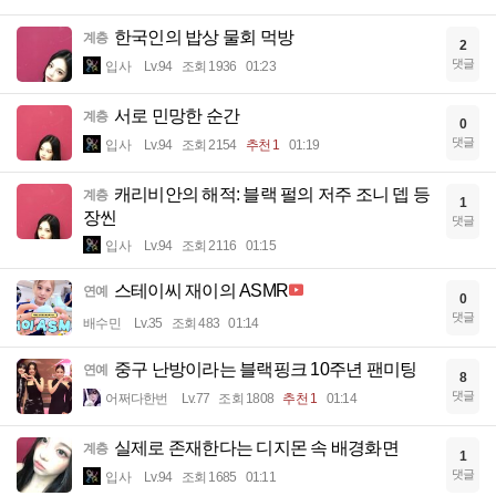
한국인의 밥상 물회 먹방
계층
2
댓글
입사
Lv.94
조회 1936
01:23
서로 민망한 순간
계층
0
댓글
입사
Lv.94
조회 2154
추천 1
01:19
캐리비안의 해적: 블랙 펄의 저주 조니 뎁 등
계층
1
장씬
댓글
입사
Lv.94
조회 2116
01:15
스테이씨 재이의 ASMR
연예
0
댓글
배수민
Lv.35
조회 483
01:14
중구 난방이라는 블랙핑크 10주년 팬미팅
연예
8
댓글
어쩌다한번
Lv.77
조회 1808
추천 1
01:14
실제로 존재한다는 디지몬 속 배경화면
계층
1
댓글
입사
Lv.94
조회 1685
01:11