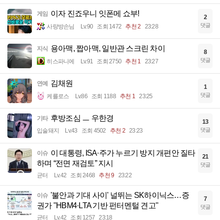
이자 진죠우니 잇폰메 쇼부!
게임
2
댓글
사랑방손님
Lv.90
조회 1472
추천 2
23:28
용아맥, 짭아맥, 일반관 스크린 차이
지식
8
댓글
히스파니에
Lv.91
조회 2750
추천 1
23:27
김채원
연예
1
댓글
케를로스
Lv.86
조회 1188
추천 1
23:25
후방조심 ㅡ 우한경
기타
13
댓글
입술돼지
Lv.43
조회 4502
추천 2
23:23
이 대통령, ISA·주가 누르기 방지 개편안 질타
이슈
21
하며 “전면 재검토” 지시
댓글
균터
Lv.42
조회 2468
추천 9
23:22
'불안과 기대 사이' 널뛰는 SK하이닉스…증
이슈
7
권가 "HBM4·LTA 기반 펀터멘털 견고"
댓글
균터
Lv.42
조회 1257
23:18