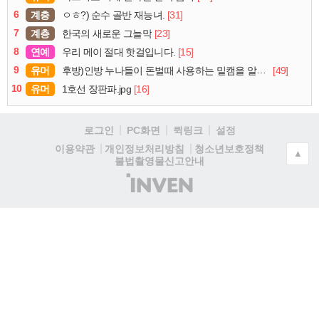
6
계층
[31]
ㅇㅎ?) 순수 골반 재능녀.
7
계층
[23]
한국의 새로운 그늘막
8
연예
[15]
우리 메이 절대 핫걸입니다.
9
유머
[49]
후방)인방 누나들이 돈벌때 사용하는 밑캠을 알아보자
10
유머
[16]
1호선 장판파.jpg
로그인
PC화면
퀵링크
설정
청소년보호정책
이용약관
개인정보처리방침
▲
불법촬영물신고안내
(주)
인
벤