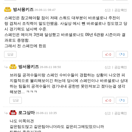
방서몽키즈
26-06-11 08:47
신고
|
공감 확인
스페인은 참고해야할 점이 저때 스쿼드 대부분이 바르셀로나 주전이
랑 겹쳐서 조직력이 말도안됐음. 사실상 메시 뺀 바르셀로나 정도였고 당
시 경기력도 넘사벽 수준.
스페인은 메이저 3연패 달성했고 바르셀로나도 09년 6관왕 시즌이라 결
과로도 증명함.
그래서 전 스페인에 한표
답글
0
0
방서몽키즈
26-06-11 08:50
신고
|
공감 확인
브라질 공격수들이랑 스페인 수비수들이 경합하는 상황이 나오면 피
지컬적으로 불리해보이긴 하는데 당시에 스페인이나 바르셀로나 상대
하는 팀들의 공격수들이 경기내내 공한번 못만져보고 졌다는걸 생각
해보면... ㅋㅋㅋ
답글
0
0
로그상마
26-06-11 10:35
신고
|
공감 확인
나도 이쪽의견
같은팀도많고 같은팀아니더라도 같은리그에있었으니까