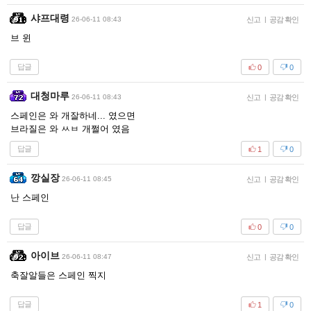
샤프대령
26-06-11 08:43
신고
|
공감 확인
브 윈
답글
0
0
대청마루
26-06-11 08:43
신고
|
공감 확인
스페인은 와 개잘하네... 였으면
브라질은 와 ㅆㅂ 개쩔어 였음
답글
1
0
깡실장
26-06-11 08:45
신고
|
공감 확인
난 스페인
답글
0
0
아이브
26-06-11 08:47
신고
|
공감 확인
축잘알들은 스페인 찍지
답글
1
0