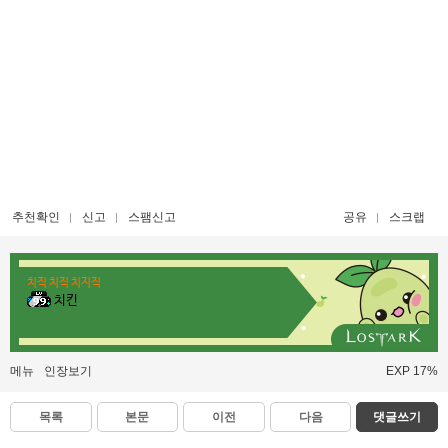
추천확인
신고
스팸신고
공유
스크랩
치직 치직 치지직
치킨
메뉴
인장보기
EXP 17%
목록
본문
이전
다음
댓글쓰기