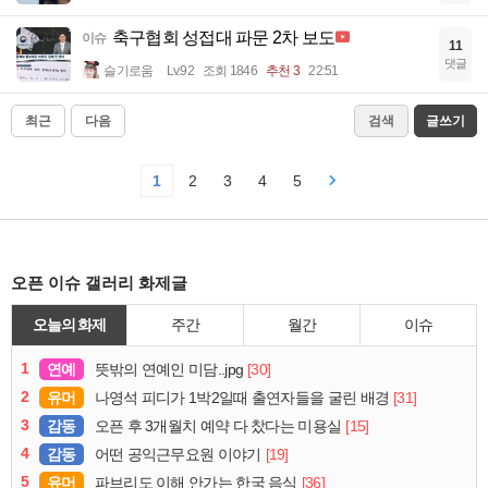
축구협회 성접대 파문 2차 보도
이슈
11
댓글
슬기로움
Lv.92
조회 1846
추천 3
22:51
최근
다음
검색
글쓰기
1
2
3
4
5
오픈 이슈 갤러리 화제글
오늘의 화제
주간
월간
이슈
1
연예
[30]
뜻밖의 연예인 미담..jpg
2
유머
[31]
나영석 피디가 1박2일때 출연자들을 굴린 배경
3
감동
[15]
오픈 후 3개월치 예약 다 찼다는 미용실
4
감동
[19]
어떤 공익근무요원 이야기
5
유머
[36]
파브리도 이해 안가는 한국 음식