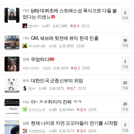
(ytb) 데뷔초에 스트레스성 폭식으로 다들 불
기타
2
었다는 리센느
댓글
옆사마
Lv.87
조회 1349
추천 4
23:11
GM, 쉐보레 뒷전에 뷰익 한국 진출
기타
16
댓글
히스파니에
Lv.91
조회 2952
23:03
무엄하다!
연예
1
댓글
아이스티이
Lv.32
조회 1078
추천 2
23:02
대한민국 군종신부의 위엄
유머
23
댓글
썽바
Lv.89
조회 3873
추천 7
22:57
아~ ㅈㄹ하지마 진짜 ㅋㅋ
이슈
23
댓글
드라고노브
Lv.90
조회 4463
추천 3
22:55
현재 나이로 치면 꼬꼬마들이 연기를 시작함
감동
7
댓글
사랑방손님
Lv.90
조회 3273
추천 3
22:54