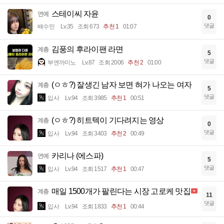
스테이씨 자윤
연예
0
댓글
배수민
Lv.35
조회 673
추천 1
01:07
김풍의 후라이팬 라면
계층
5
댓글
부엔까미노
Lv.87
조회 2006
추천 2
01:00
(ㅇㅎ?) 잘생긴 남자 보면 혀가 나오는 여자
계층
5
댓글
입사
Lv.94
조회 3985
추천 1
00:51
(ㅇㅎ?) 히트텍이 기다려지는 영상
계층
0
댓글
입사
Lv.94
조회 3403
추천 2
00:49
카리나 (에스파)
연예
5
댓글
입사
Lv.94
조회 1517
추천 1
00:47
매일 1500개가 팔린다는 시장 고로케 맛집
계층
11
댓글
입사
Lv.94
조회 1833
추천 1
00:44