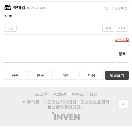
롯데검
26-06-11 14:03
신고
|
공감 확인
ㅇㅃ
답글
0
0
새로고침
등록
목록
본문
이전
다음
댓글보기
로그인
PC화면
퀵링크
설정
청소년보호정책
이용약관
개인정보처리방침
▲
불법촬영물신고안내
(주)
인
벤