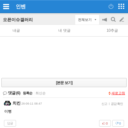
인벤
오픈이슈갤러리
전체보기
공
검
글
지
색
내글
내 댓글
10추글
on/off
쓰
기
[본문 보기]
댓글
(6)
등록순
|
최신순
새로고침
치킨
26-06-11 08:47
신고
|
공감 확인
이뻥
답글
0
0