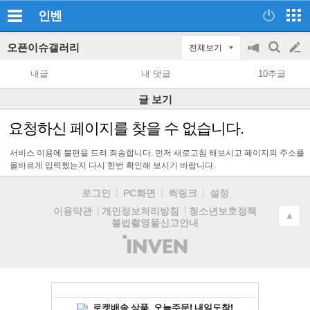
인벤
오픈이슈갤러리
전체보기
공
검
글
지
색
내글
내 댓글
10추글
on/off
쓰
글 보기
기
요청하신 페이지를 찾을 수 없습니다.
서비스 이용에 불편을 드려 죄송합니다. 먼저 새로고침 해보시고 페이지의 주소를
올바르게 입력했는지 다시 한번 확인해 보시기 바랍니다.
로그인
PC화면
퀵링크
설정
청소년보호정책
이용약관
개인정보처리방침
▲
불법촬영물신고안내
(주)
인
벤