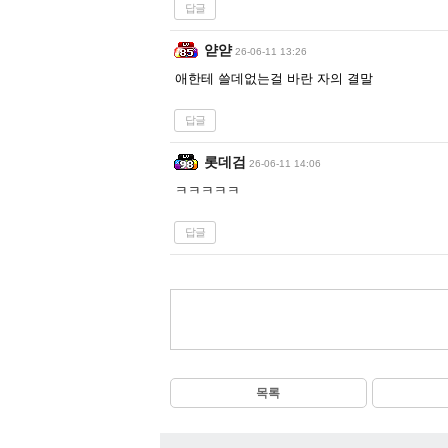
답글
얃얃
26-06-11 13:26
애한테 쓸데없는걸 바란 자의 결말
답글
롯데검
26-06-11 14:06
ㅋㅋㅋㅋㅋ
답글
목록