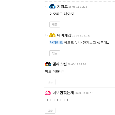
치리코
26-06-11 10:23
이모라고 해야지
답글
대마계장
26-06-11 11:23
@치리코
이모도 누나 만져보고 싶은데..
답글
엘라스틴
26-06-11 09:14
이모 이쁘냐!
답글
너보면짖는개
26-06-11 09:15
ㅋㅋㅋㅋㅋㅋㅋ
답글