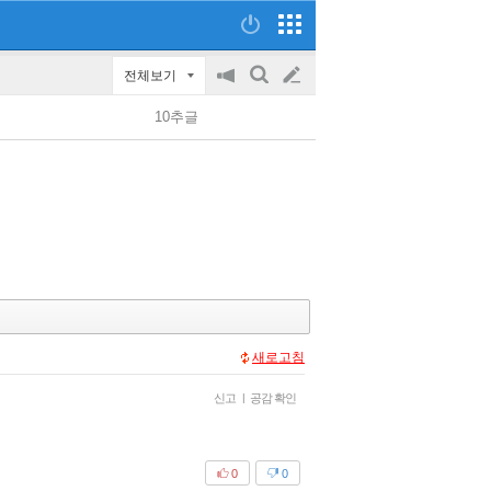
전체보기
공
검
글
지
색
10추글
on/off
쓰
기
새로고침
신고
|
공감 확인
0
0