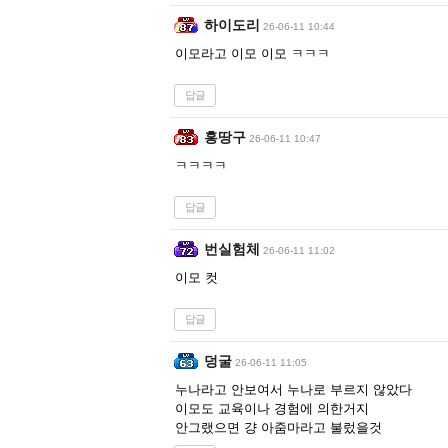
하이도리
26-06-11 10:44
이모라고 이모 이모 ㅋㅋㅋ
답글
홍땅구
26-06-11 10:47
ㅋㅋㅋㅋ
답글
번실험체
26-06-11 11:02
이모 컷
답글
덩굴
26-06-11 11:05
누나라고 안보여서 누나로 부르지 않았다
이모도 교육이나 경험에 의한거지
안그랬으면 걍 아줌마라고 불렀을것