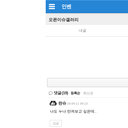
인벤
오픈이슈갤러리
내글
댓글
(19)
등록순
|
최신순
란슈
26-06-11 09:13
나도 누나 만져보고 싶은데..
답글