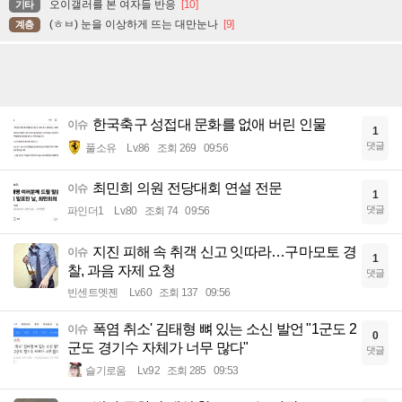
오이갤러를 본 여자들 반응
[10]
기타
(ㅎㅂ) 눈을 이상하게 뜨는 대만눈나
[9]
계층
한국축구 성접대 문화를 없애 버린 인물
이슈
1
댓글
풀소유
Lv.86
조회 269
09:56
최민희 의원 전당대회 연설 전문
이슈
1
댓글
파인더1
Lv.80
조회 74
09:56
지진 피해 속 취객 신고 잇따라…구마모토 경
이슈
1
찰, 과음 자제 요청
댓글
빈센트멧젠
Lv.60
조회 137
09:56
폭염 취소' 김태형 뼈 있는 소신 발언 "1군도 2
이슈
0
군도 경기수 자체가 너무 많다"
댓글
슬기로움
Lv.92
조회 285
09:53