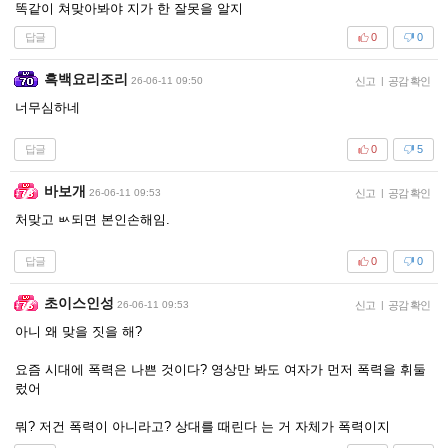
똑같이 쳐맞아봐야 지가 한 잘못을 알지
답글
0
0
흑백요리조리
26-06-11 09:50
신고
|
공감 확인
너무심하네
답글
0
5
바보개
26-06-11 09:53
신고
|
공감 확인
처맞고 ㅄ되면 본인손해임.
답글
0
0
초이스인성
26-06-11 09:53
신고
|
공감 확인
아니 왜 맞을 짓을 해?
요즘 시대에 폭력은 나쁜 것이다? 영상만 봐도 여자가 먼저 폭력을 휘둘
렀어
뭐? 저건 폭력이 아니라고? 상대를 때린다 는 거 자체가 폭력이지