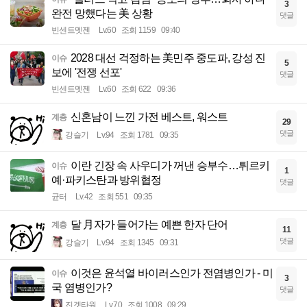
3
완전 망했다는 美 상황
댓글
빈센트멧젠
Lv.60
조회 1159
09:40
2028 대선 걱정하는 美민주 중도파, 강성 진
이슈
5
보에 '전쟁 선포'
댓글
빈센트멧젠
Lv.60
조회 622
09:36
신혼남이 느낀 가전 베스트, 워스트
계층
29
댓글
강슬기
Lv.94
조회 1781
09:35
이란 긴장 속 사우디가 꺼낸 승부수…튀르키
이슈
1
예·파키스탄과 방위협정
댓글
균터
Lv.42
조회 551
09:35
달 月자가 들어가는 예쁜 한자 단어
계층
11
댓글
강슬기
Lv.94
조회 1345
09:31
이것은 윤석열 바이러스인가 전염병인가 - 미
이슈
3
국 염병인가?
댓글
진겟타원
Lv.70
조회 1008
09:29