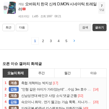
오버워치 한국 신캐 D.MON 시네마틱 트레일
게임
7
러
댓글
세프라딘
Lv.85
조회 1697
08:21
최근
다음
검색
글쓰기
1
2
3
4
5
오픈 이슈 갤러리 화제글
오늘의 화제
주간
월간
이슈
1
계층
[17]
축협 개혁하는 박지성
2
감동
[14]
“인형 같은 아이가 가라앉는데”…수심 3m 호수 뛰어든 60대 의인
3
계층
[32]
신남성연대 배인규 사망 소식 댓글 근황
4
감동
[20]
슥오더니 촤악.. 연기 뚫고는 가슴 툭툭.. 지나가던 아재의 정체
5
계층
[49]
드래곤볼 40주년 리스펙트하는 만화작가들