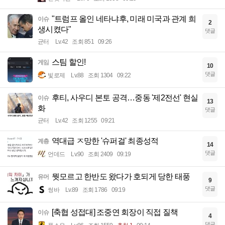
"트럼프 올인 네타냐후, 미래 미국과 관계 희
이슈
2
생시켰다"
댓글
균터
Lv.42
조회 851
09:26
스팀 할인!
게임
10
댓글
빛로제
Lv.88
조회 1304
09:22
후티, 사우디 본토 공격…중동 '제2전선' 현실
이슈
13
화
댓글
균터
Lv.42
조회 1255
09:21
역대급 ㅈ망한 '슈퍼걸' 최종성적
계층
14
댓글
언데드
Lv.90
조회 2409
09:19
뭣모르고 한반도 왔다가 호되게 당한 태풍
유머
9
댓글
썽바
Lv.89
조회 1786
09:19
[축협 성접대] 조중연 회장이 직접 질책
이슈
4
댓글