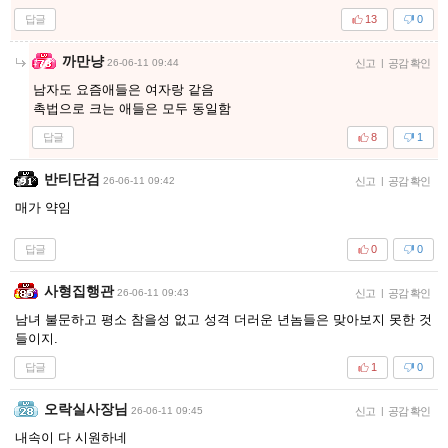
답글
13
0
까만냥
26-06-11 09:44
신고
|
공감 확인
남자도 요즘애들은 여자랑 같음
촉법으로 크는 애들은 모두 동일함
답글
8
1
반티단검
26-06-11 09:42
신고
|
공감 확인
매가 약임
답글
0
0
사형집행관
26-06-11 09:43
신고
|
공감 확인
남녀 불문하고 평소 참을성 없고 성격 더러운 년놈들은 맞아보지 못한 것
들이지.
답글
1
0
오락실사장님
26-06-11 09:45
신고
|
공감 확인
내속이 다 시원하네