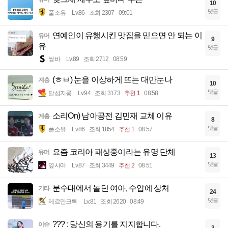
10
댓글
풀소유
Lv.86
조회 2307
09:01
연예인이 유행시킨 맛집을 믿으면 안 되는 이
유머
9
유
댓글
썽바
Lv.89
조회 2712
08:59
(ㅎㅂ) 눈을 이상하게 뜨는 대만눈나
계층
10
댓글
달섭지롱
Lv.94
조회 3173
추천 1
08:58
소리On) 남아공전 김민재 교체 이유
계층
8
댓글
풀소유
Lv.86
조회 1854
추천 1
08:57
요즘 코리아 패싱중이라는 유명 단체
유머
13
댓글
옆사마
Lv.87
조회 3449
추천 2
08:51
분수대에서 놀던 여아, 수압에 상처
기타
24
댓글
제르만크록
Lv.81
조회 2620
08:49
??? : 당신의 용기를 지지합니다.
이슈
3