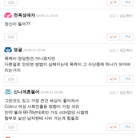
답글
0
0
천폭성애자
26-06-11 10:00
신고
|
공감 확인
정신이 들어??
답글
0
0
덩굴
26-06-11 10:06
신고
|
공감 확인
폭력이 정당한건 아니겠지만
다른걸로 안되면 방법이 심해지는데 폭력이 그 수단중에 하나가 되어버
리는거지
답글
0
0
신나게흔들어
26-06-11 10:08
신고
|
공감 확인
그런것도 있고 가장 큰건 세상이 좋아져서
Cctv나 여성 사회진출등 영향이 가장 크죠
만약 불과 60-70년대로만 가도 cctv없던 시절엔
함부로 낯선 남자한테 시비 거는게 힘들죠
답글
0
0