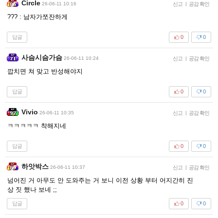
Circle
26-06-11 10:16
신고
|
공감 확인
??? : 남자가쪼잔하게
답글
0
0
사슴시슴가슴
26-06-11 10:24
신고
|
공감 확인
깝치면 쳐 맞고 반성해야지
답글
0
0
Vivio
26-06-11 10:35
신고
|
공감 확인
ㅋㅋㅋㅋㅋ 착해지네
답글
0
0
하앗박스
26-06-11 10:37
신고
|
공감 확인
넘어진 거 아무도 안 도와주는 거 보니 이전 상황 부터 어지간히 진
상 짓 했나 보네 ;;
답글
0
0