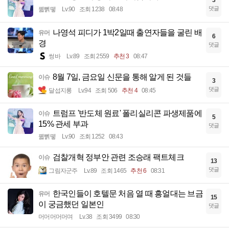
댓글
꿻뻵뗗
Lv.90
조회 1238
08:48
나영석 피디가 1박2일때 출연자들을 굴린 배
유머
6
경
댓글
썽바
Lv.89
조회 2559
추천 3
08:47
8월 7일, 금요일 신문을 통해 알게 된 것들
이슈
3
댓글
달섭지롱
Lv.94
조회 506
추천 4
08:45
트럼프 '반도체 원료' 폴리실리콘 파생제품에
이슈
5
15% 관세 부과
댓글
꿻뻵뗗
Lv.90
조회 1252
08:43
검찰개혁 정부안 관련 조승래 팩트체크
이슈
13
댓글
그림자군주
Lv.89
조회 1465
추천 6
08:31
한국인들이 호텔문 처음 열 때 흥얼대는 브금
유머
15
이 궁금했던 일본인
댓글
머머머머머며
Lv.38
조회 3499
08:30