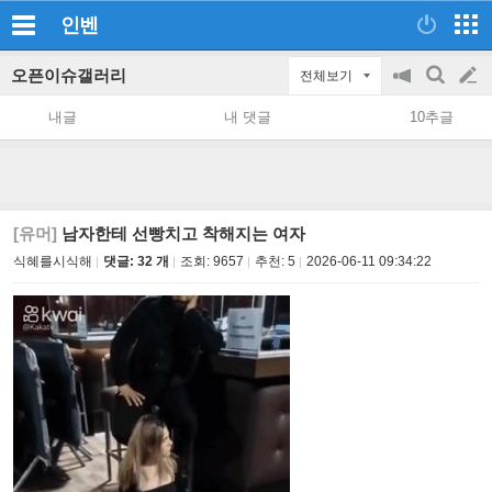
인벤
오픈이슈갤러리
전체보기
공
검
글
지
색
내글
내 댓글
10추글
on/off
쓰
기
[유머]
남자한테 선빵치고 착해지는 여자
식혜를시식해
댓글: 32 개
조회:
9657
추천:
5
2026-06-11 09:34:22