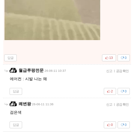
답글
13
0
월급루팡전문
26-06-11 10:37
신고
|
공감 확인
에어컨 : 시발 나는 왜
답글
2
0
쾌변왕
26-06-11 11:36
신고
|
공감 확인
검은색
답글
0
0