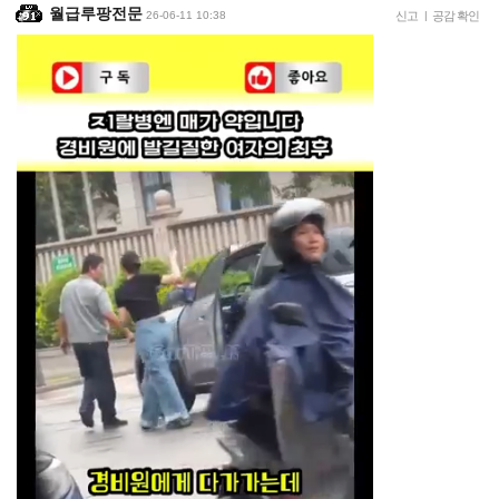
월급루팡전문
26-06-11 10:38
신고
|
공감 확인