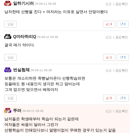
일하기시러
26-06-11 09:38
신고
|
공감 확인
남자한테 선빵을 친다 = 여자라는 이유로 살면서 안맞아봤다
답글
4
0
Q마타하리Q
26-06-11 09:38
신고
|
공감 확인
결국 매가 약이다.
답글
1
0
번실험체
26-06-11 09:39
신고
|
공감 확인
보통은 개소리하면 죽빵날아온다 선행학습되면
짖을때도 뭔 내용인지 생각은 하고 덤비는데
그게 없으면 맞으면서 배워야지
답글
0
0
뚜러
26-06-11 09:40
신고
|
공감 확인
남자들은 학생때부터 학습이 되는거 같은데
여자들은 싸움이 달라서 그런가
선행학습이 안돼있다보니 얼탱이없이 무례한 경우가 있는거 같음