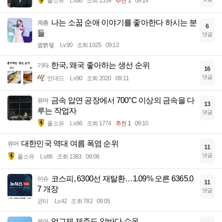
풀소유
Lv.86
조회 1559
추천 1
09:14
나는 소꿉 순애 이야기를 좋아한다 하시는 분
계층
6
들
댓글
꿻뻵뗗
Lv.90
조회 1025
09:12
한국, 왜국 좋아하는 생선 순위
기타
16
댓글
언데드
Lv.90
조회 2020
09:11
금속 압연 공장에서 700°C 이상의 금속을 다
유머
13
루는 작업자
댓글
풀소유
Lv.86
조회 1774
추천 1
09:10
대한민국 역대 여름 폭염 순위
유머
11
댓글
풀소유
Lv.86
조회 1383
09:08
코스피, 6300선 재탈환…1.09% 오른 6365.0
이슈
11
7 개장
댓글
균터
Lv.42
조회 782
09:05
엊그제 제주도 앞바다 수온
유머