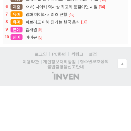
6
계층
[34]
ㅇㅎ) 나이키 역사상 최고의 품질이던 시절
7
유머
[45]
영화 미이라 시리즈 근황
8
유머
[16]
파브리도 이해 안가는 한국 음식
9
연예
[9]
김채원
10
연예
[5]
아이유
로그인
PC화면
퀵링크
설정
청소년보호정책
이용약관
개인정보처리방침
▲
불법촬영물신고안내
(주)
인
벤