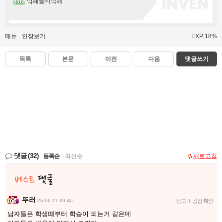
식혜를시식해
메뉴
인장보기
EXP 18%
목록
본문
이전
다음
댓글쓰기
댓글
(32)
등록순
|
최신순
새로고침
뚜러
26-06-11 09:40
신고
|
공감 확인
남자들은 학생때부터 학습이 되는거 같은데