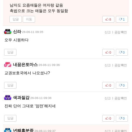
남자도 요즘애들은 여자랑 같음
촉법으로 크는 애들은 모두 동일함
답글
이동
8
1
신라
26-06-11 09:35
신고
|
공감 확인
오우 시원하다
답글
0
0
내꿈은토마스
26-06-11 09:36
신고
|
공감 확인
교권보호국에서 나오셨나?
답글
0
0
색과질감
26-06-11 09:36
신고
|
공감 확인
진짜 단어 그대로 ‘얌전’해지네
답글
0
0
년째흥분중
26-06-11 09:37
신고
|
공감 확인