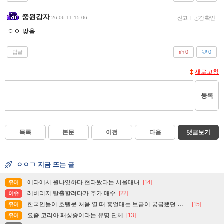
중원강자
26-06-11 15:06
신고
|
공감 확인
ㅇㅇ 맞음
답글
0
0
새로고침
등록
목록
본문
이전
다음
댓글보기
ㅇㅇㄱ 지금 뜨는 글
에타에서 원나잇하다 현타왔다는 서울대녀
[14]
유머
레버리지 탈출할려다가 추가 매수
[22]
이슈
한국인들이 호텔문 처음 열 때 흥얼대는 브금이 궁금했던 일본인
[15]
유머
요즘 코리아 패싱중이라는 유명 단체
[13]
유머