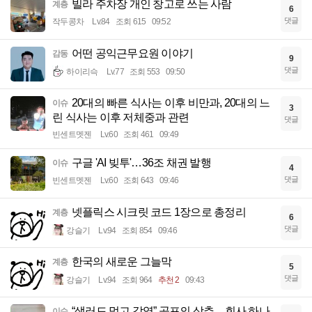
빌라 주차장 개인 창고로 쓰는 사람
계층
6
댓글
작두콩차
Lv.84
조회 615
09:52
어떤 공익근무요원 이야기
감동
9
댓글
하이리슥
Lv.77
조회 553
09:50
20대의 빠른 식사는 이후 비만과, 20대의 느
이슈
3
린 식사는 이후 저체중과 관련
댓글
빈센트멧젠
Lv.60
조회 461
09:49
구글 'AI 빚투'…36조 채권 발행
이슈
4
댓글
빈센트멧젠
Lv.60
조회 643
09:46
넷플릭스 시크릿 코드 1장으로 총정리
계층
6
댓글
강슬기
Lv.94
조회 854
09:46
한국의 새로운 그늘막
계층
5
댓글
강슬기
Lv.94
조회 964
추천 2
09:43
“샐러드 먹고 감염” 공포의 상추…회사 하나
이슈