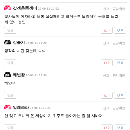
갓겜충똥쟁이
26-06-11 10:52
신고
|
공감 확인
교사들이 여자라고 보통 살살때리고 크거든ㅋ 물리적인 공포를 느낄
세 없이 성인
답글
0
0
강슬기
26-06-11 11:28
신고
|
공감 확인
생각의 시간 갖는데 ㄷㄷ
답글
0
0
쾌변왕
26-06-11 11:36
신고
|
공감 확인
하얀색
답글
0
0
일레즈라
26-06-11 12:21
신고
|
공감 확인
안 맞고 크니까 온 세상이 지 위주로 돌아가는 줄 앎 시바꺼
답글
0
0