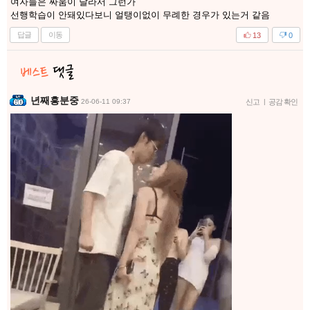
여자들은 싸움이 달라서 그런가
선행학습이 안돼있다보니 얼탱이없이 무례한 경우가 있는거 같음
답글
이동
13
0
년째흥분중
26-06-11 09:37
신고
|
공감 확인