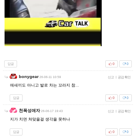
답글
0
0
bonygear
26-06-11 10:59
신고
|
공감 확인
애새끼도 아니고 발로 차는 꼬라지 참...
답글
0
0
천폭성애자
26-06-17 19:43
신고
|
공감 확인
지가 치면 쳐맞을걸 생각을 못하나
답글
0
0