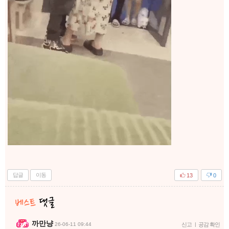
답글
이동
13
0
까만냥
26-06-11 09:44
신고
|
공감 확인