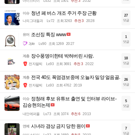
아이스티이
Lv.32
조회 1501
추천 3
20:32
청년 폐 버스 개조 주거 주장 근황
이슈
27
댓글
나의그대들과
Lv.72
조회 3263
추천 3
20:28
조선징 특징 www
유머
1
댓글
Jple
Lv.90
조회 1269
20:27
장수풍뎅이한테 박혀버린 사람.
계층
18
댓글
전자팔찌
Lv.93
조회 3691
추천 3
20:22
전국 40도 폭염경보중에 오늘자 밀양 얼음골.
계층
26
댓글
전자팔찌
Lv.93
조회 4762
20:19
정청래 후보 유튜브 출연 및 인터뷰 라이브-
이슈
5
김승현의논제
댓글
내안에퍼플
Lv.73
조회 1074
추천 6
20:13
시녀라 겸상 금지 당한 원이
연예
7
댓글
아이스티이
Lv.32
조회 1689
추천 5
20:10