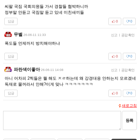
씨팔 국짐 국회의원들 가서 경찰들 협박하니까
정부말 안듣고 국짐말 듣고 있네 미친새끼들
답글
0
0
무벨
26-06-11 11:33
신고
|
공감 확인
폭도들 언제까지 방치해야하냐
답글
0
0
파란색이좋아
26-06-11 14:08
신고
|
공감 확인
아니 어차피 2찍들은 뭘 해도 ㅈㄹ하는데 왜 강경대응 안하는지 모르겠네
독재로 몰꺼라서 안해?이게 맞나 ㅋㅋㅋㅋㅋㅋㅋ
답글
0
0
새로고침
등록