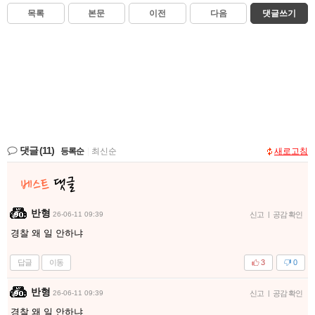
목록
본문
이전
다음
댓글쓰기
댓글
(11)
등록순
|
최신순
새로고침
반형
26-06-11 09:39
신고
|
공감 확인
경찰 왜 일 안하냐
답글
이동
3
0
반형
26-06-11 09:39
신고
|
공감 확인
경찰 왜 일 안하냐