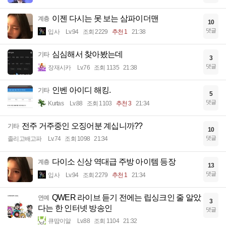
이젠 다시는 못 보는 삼파이더맨
계층
10
댓글
입사
Lv.94
조회 2229
추천 1
21:38
심심해서 찾아봤는데
기타
3
댓글
장재시카
Lv.76
조회 1135
21:38
인벤 아이디 해킹.
기타
5
댓글
Kurtas
Lv.88
조회 1103
추천 3
21:34
전주 거주중인 오징어분 계십니까??
기타
10
댓글
졸리고배고파
Lv.74
조회 1098
21:34
다이소 신상 역대급 주방 아이템 등장
계층
13
댓글
입사
Lv.94
조회 2279
추천 1
21:34
QWER 라이브 듣기 전에는 립싱크인 줄 알았
연예
3
다는 한 인터넷 방송인
댓글
큐땁이알
Lv.88
조회 1104
21:32