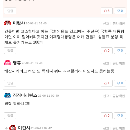
답글
3
0
미란샤
26-06-11 09:40
신고
|
공감 확인
건들이면 고소한다고 하는 국회의원도 있고(예시 주진우) 국힘쪽 대통령
이면 이미 털어버려겟지만 이재명대통령은 어캐 건들기 힘들죠 분명 독
재로 몰거거든요 100퍼
답글
0
0
영휴
26-06-11 09:40
신고
|
공감 확인
해산시키려고 하면 또 독재다 뭐다 ㅈㄹ할꺼라 이도저도 못하는듯
답글
1
0
징징이리턴즈
26-06-11 09:40
신고
|
공감 확인
경찰 뭐하냐고!!!
답글
0
0
미란샤
26-06-11 09:42
신고
|
공감 확인