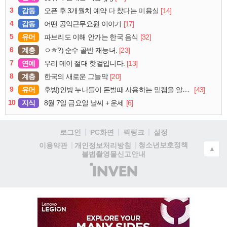
3
감동
[14]
오픈 후 3개월치 예약 다 찼다는 미용실
4
감동
[17]
어떤 공익근무요원 이야기
5
유머
[32]
파브리도 이해 안가는 한국 음식
6
계층
[23]
ㅇㅎ?) 순수 골반 재능녀.
7
연예
[13]
우리 메이 절대 핫걸입니다.
8
계층
[20]
한국의 새로운 그늘막
9
유머
[43]
후방)인방 누나들이 돈벌때 사용하는 밑캠을 알아보자
10
지식
[6]
8월 7일 금요일 날씨 + 운세
로그인
PC화면
퀵링크
설정
청소년보호정책
이용약관
개인정보처리방침
▲
불법촬영물신고안내
(주)
인
벤