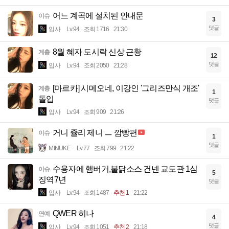
어느 계곡에 설치된 안내문
이슈
3
댓글
입사
Lv.94
조회 1716
21:30
8월 혜자 도시락 신상 근황
계층
12
댓글
입사
Lv.94
조회 2050
21:28
[마르카] 시메오네, 이강인 '그리즈만식 개조'
계층
1
돌입
댓글
입사
Lv.94
조회 909
21:26
거니 쥴리 제니 ㅡ 깜빵편
이슈
1
댓글
MINUKE
Lv.77
조회 799
21:22
수용자에 햄버거,불닭소스 건넨 교도관 1심
이슈
5
징역7년
댓글
입사
Lv.94
조회 1487
추천 1
21:22
QWER 히나
연예
4
댓글
입사
Lv.94
조회 1051
추천 2
21:18