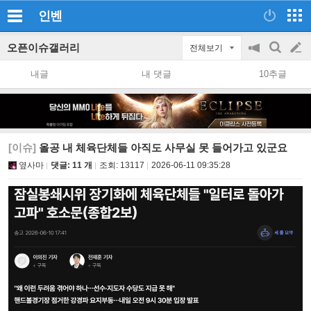
인벤
오픈이슈갤러리
전체보기
공
검
글
지
색
내글
내 댓글
10추글
on/off
쓰
기
[이슈]
올공 내 체육단체들 아직도 사무실 못 들어가고 있군요
옆사마
댓글: 11 개
조회:
13117
2026-06-11 09:35:28