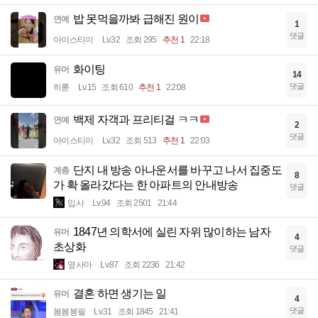
밥 못먹을까봐 급해진 원이
연예
1
댓글
아이스티이
Lv.32
조회 295
추천 1
22:18
화이팅
유머
14
댓글
히롣
Lv.15
조회 610
추천 1
22:08
백제 자객과 프리티걸 ㅋㅋ
연예
2
댓글
아이스티이
Lv.32
조회 513
추천 1
22:03
단지 내 방송 아나운서를 바꾸고 나서 집중도
계층
8
가 확 올라갔다는 한 아파트의 안내방송
댓글
입사
Lv.94
조회 2501
21:44
1847년 의학서에 실린 자위 많이하는 남자
유머
4
초상화
댓글
옆사마
Lv.87
조회 2236
21:42
결혼 하면 생기는 일
유머
4
댓글
봄봄봉필
Lv.31
조회 1845
21:41