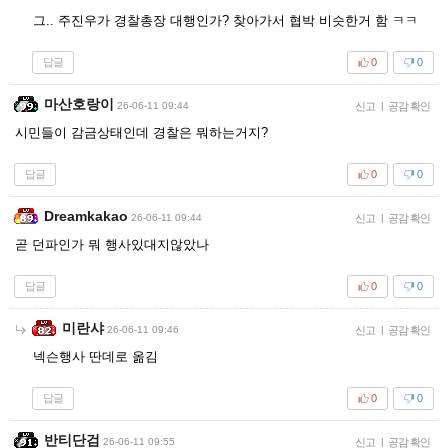
그.. 주진우가 경찰총장 대행인가? 찾아가서 협박 비슷한거 함 ㅋㅋ
답글
0
0
마산호랑이
26-06-11 09:44
신고
|
공감 확인
시민들이 감금상태인데 경찰은 뭐하는거지?
답글
0
0
Dreamkakao
26-06-11 09:44
신고
|
공감 확인
곧 던파인가 뭐 행사있대지않았나
답글
0
0
미란샤
26-06-11 09:46
신고
|
공감 확인
넥슨행사 딴데로 옮김
답글
0
0
반티단검
26-06-11 09:55
신고
|
공감 확인