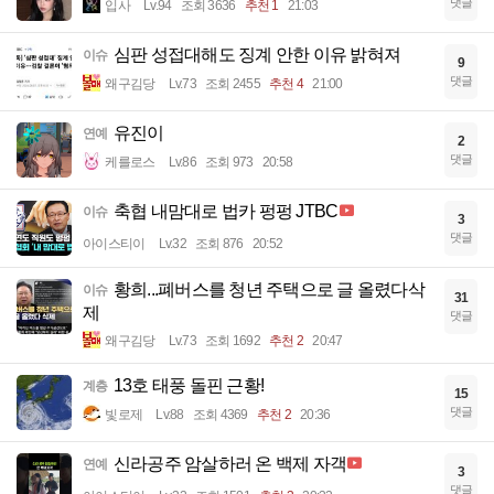
댓글
입사
Lv.94
조회 3636
추천 1
21:03
심판 성접대해도 징계 안한 이유 밝혀져
이슈
9
댓글
왜구김당
Lv.73
조회 2455
추천 4
21:00
유진이
연예
2
댓글
케를로스
Lv.86
조회 973
20:58
축협 내맘대로 법카 펑펑 JTBC
이슈
3
댓글
아이스티이
Lv.32
조회 876
20:52
황희...폐버스를 청년 주택으로 글 올렸다삭
이슈
31
제
댓글
왜구김당
Lv.73
조회 1692
추천 2
20:47
13호 태풍 돌핀 근황!
계층
15
댓글
빛로제
Lv.88
조회 4369
추천 2
20:36
신라공주 암살하러 온 백제 자객
연예
3
댓글