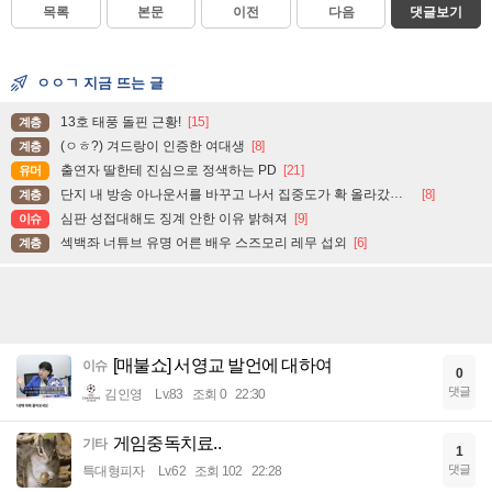
목록
본문
이전
다음
댓글보기
ㅇㅇㄱ 지금 뜨는 글
13호 태풍 돌핀 근황!
[15]
계층
(ㅇㅎ?) 겨드랑이 인증한 여대생
[8]
계층
출연자 딸한테 진심으로 정색하는 PD
[21]
유머
단지 내 방송 아나운서를 바꾸고 나서 집중도가 확 올라갔다는 한 아파트의 안내방송
[8]
계층
심판 성접대해도 징계 안한 이유 밝혀져
[9]
이슈
섹백좌 너튜브 유명 어른 배우 스즈모리 레무 섭외
[6]
계층
[매불쇼] 서영교 발언에 대하여
이슈
0
댓글
김인영
Lv.83
조회 0
22:30
게임중독치료..
기타
1
댓글
특대형피자
Lv.62
조회 102
22:28