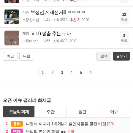
부정선거 재선거!!! ㅋㅋㅋㅋ
이슈
22
댓글
소중한바램
Lv.44
조회 3572
추천 2
20:02
ㅎㅂ) 봉춤 추는 누나
계층
8
댓글
조폭빠박스
Lv.65
조회 4639
20:01
최근
다음
검색
글쓰기
1
2
3
4
5
오픈 이슈 갤러리 화제글
오늘의 화제
주간
월간
이슈
1
유머
[29]
나영석 피디가 1박2일때 출연자들을 굴린 배경
2
연예
[29]
뜻밖의 연예인 미담..jpg