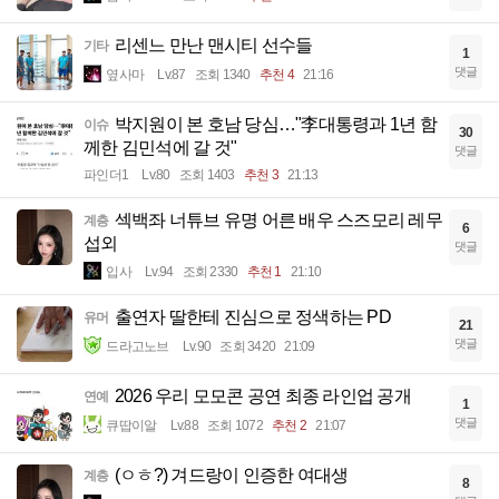
리센느 만난 맨시티 선수들
기타
1
댓글
옆사마
Lv.87
조회 1340
추천 4
21:16
박지원이 본 호남 당심…"李대통령과 1년 함
이슈
30
께한 김민석에 갈 것"
댓글
파인더1
Lv.80
조회 1403
추천 3
21:13
섹백좌 너튜브 유명 어른 배우 스즈모리 레무
계층
6
섭외
댓글
입사
Lv.94
조회 2330
추천 1
21:10
출연자 딸한테 진심으로 정색하는 PD
유머
21
댓글
드라고노브
Lv.90
조회 3420
21:09
2026 우리 모모콘 공연 최종 라인업 공개
연예
1
댓글
큐땁이알
Lv.88
조회 1072
추천 2
21:07
(ㅇㅎ?) 겨드랑이 인증한 여대생
계층
8