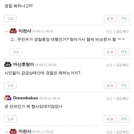
경찰 뭐하냐고!!!
답글
0
0
미란샤
26-06-11 09:42
신고
|
공감 확인
그.. 주진우가 경찰총장 대행인가? 찾아가서 협박 비슷한거 함 ㅋㅋ
답글
0
0
마산호랑이
26-06-11 09:44
신고
|
공감 확인
시민들이 감금상태인데 경찰은 뭐하는거지?
답글
0
0
Dreamkakao
26-06-11 09:44
신고
|
공감 확인
곧 던파인가 뭐 행사있대지않았나
답글
0
0
미란샤
26-06-11 09:46
신고
|
공감 확인