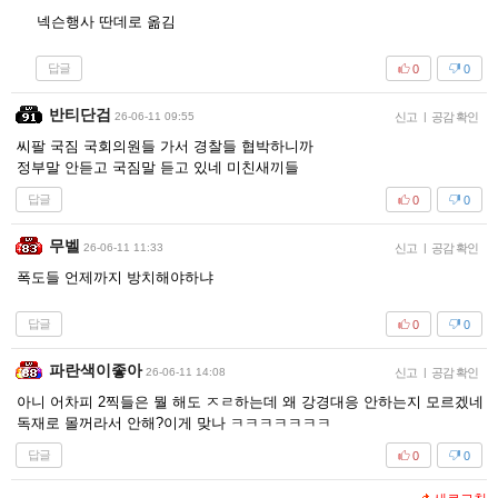
넥슨행사 딴데로 옮김
답글
0
0
반티단검
26-06-11 09:55
신고
|
공감 확인
씨팔 국짐 국회의원들 가서 경찰들 협박하니까
정부말 안듣고 국짐말 듣고 있네 미친새끼들
답글
0
0
무벨
26-06-11 11:33
신고
|
공감 확인
폭도들 언제까지 방치해야하냐
답글
0
0
파란색이좋아
26-06-11 14:08
신고
|
공감 확인
아니 어차피 2찍들은 뭘 해도 ㅈㄹ하는데 왜 강경대응 안하는지 모르겠네
독재로 몰꺼라서 안해?이게 맞나 ㅋㅋㅋㅋㅋㅋㅋ
답글
0
0