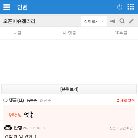
인벤
오픈이슈갤러리
전체보기
공
검
글
지
색
내글
내 댓글
10추글
on/off
쓰
기
[본문 보기]
댓글
(11)
등록순
|
최신순
새로고침
반형
26-06-11 09:39
신고
|
공감 확인
경찰 왜 일 안하냐