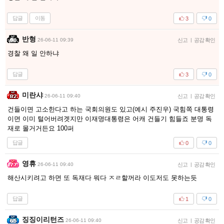
답글
이동
3
0
반형
26-06-11 09:39
신고
|
공감 확인
경찰 왜 일 안하냐
답글
3
0
미란샤
26-06-11 09:40
신고
|
공감 확인
건들이면 고소한다고 하는 국회의원도 있고(예시 주진우) 국힘쪽 대통령
이면 이미 털어버려겟지만 이재명대통령은 어캐 건들기 힘들죠 분명 독
재로 몰거거든요 100퍼
답글
0
0
영휴
26-06-11 09:40
신고
|
공감 확인
해산시키려고 하면 또 독재다 뭐다 ㅈㄹ할꺼라 이도저도 못하는듯
답글
1
0
징징이리턴즈
26-06-11 09:40
신고
|
공감 확인