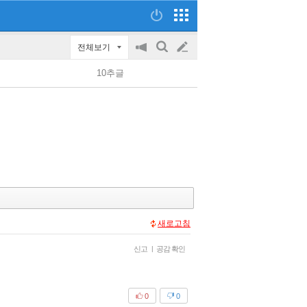
전체보기
공
검
글
지
색
10추글
on/off
쓰
기
새로고침
신고
|
공감 확인
0
0