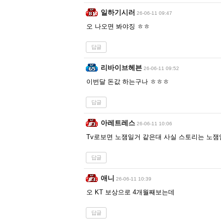
일하기시러
26-06-11 09:47
오 나오면 봐야징 ㅎㅎ
답글
리바이브헤븐
26-06-11 09:52
이번달 돈값 하는구나 ㅎㅎㅎ
답글
아레트레스
26-06-11 10:06
Tv로보면 노잼일거 같은대 사실 스토리는 노잼
답글
애니
26-06-11 10:39
오 KT 보상으로 4개월째보는데
답글