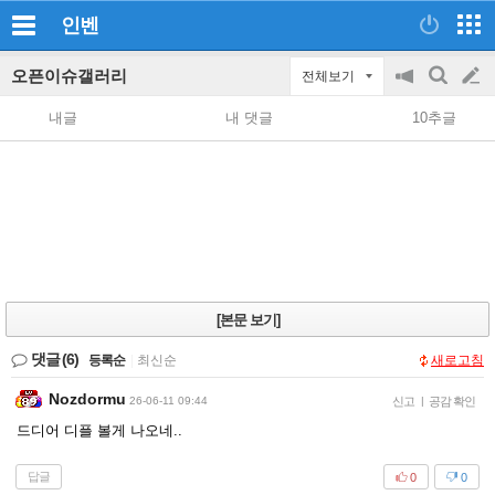
인벤
오픈이슈갤러리
전체보기
공
검
글
지
색
내글
내 댓글
10추글
on/off
쓰
기
[본문 보기]
댓글
(6)
등록순
|
최신순
새로고침
Nozdormu
26-06-11 09:44
신고
|
공감 확인
드디어 디플 볼게 나오네..
답글
0
0