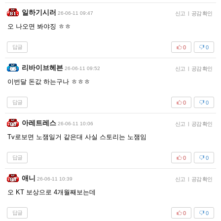
일하기시러
26-06-11 09:47
신고
|
공감 확인
오 나오면 봐야징 ㅎㅎ
답글
0
0
리바이브헤븐
26-06-11 09:52
신고
|
공감 확인
이번달 돈값 하는구나 ㅎㅎㅎ
답글
0
0
아레트레스
26-06-11 10:06
신고
|
공감 확인
Tv로보면 노잼일거 같은대 사실 스토리는 노잼임
답글
0
0
애니
26-06-11 10:39
신고
|
공감 확인
오 KT 보상으로 4개월째보는데
답글
0
0