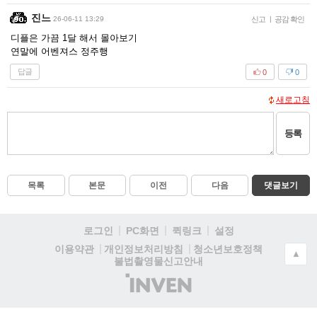
진느
26-06-11 13:29
신고
|
공감 확인
디플은 가끔 1달 해서 몰아보기
연말에 어벤져스 정주행
답글
0
0
새로고침
등록
목록
본문
이전
다음
댓글보기
로그인
PC화면
퀵링크
설정
청소년보호정책
이용약관
개인정보처리방침
▲
불법촬영물신고안내
(주)
인
벤