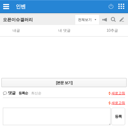
인벤
오픈이슈갤러리
전체보기
공
검
글
지
색
내글
내 댓글
10추글
on/off
쓰
기
[본문 보기]
댓글
등록순
|
최신순
새로고침
새로고침
등록