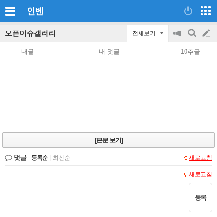
인벤
오픈이슈갤러리
전체보기
공
검
글
지
색
내글
내 댓글
10추글
on/off
쓰
기
[본문 보기]
댓글
등록순
|
최신순
새로고침
새로고침
등록