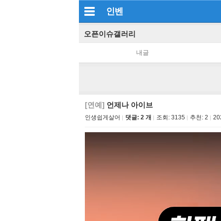
인벤
오픈이슈갤러리
내글
[연예]
언제나 아이브
인생쉽게살어
댓글: 2 개
조회:
3135
추천:
2
20