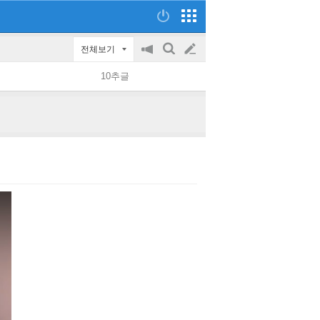
전체보기
공
검
글
지
색
10추글
on/off
쓰
기