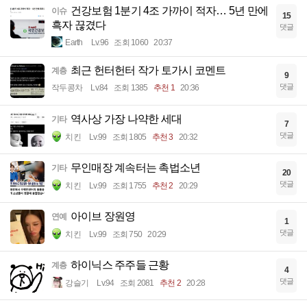
건강보험 1분기 4조 가까이 적자… 5년 만에
이슈
15
흑자 끊겼다
댓글
Earth
Lv.96
조회 1060
20:37
최근 헌터헌터 작가 토가시 코멘트
계층
9
댓글
작두콩차
Lv.84
조회 1385
추천 1
20:36
역사상 가장 나약한 세대
기타
7
댓글
치킨
Lv.99
조회 1805
추천 3
20:32
무인매장 계속터는 촉법소년
기타
20
댓글
치킨
Lv.99
조회 1755
추천 2
20:29
아이브 장원영
연예
1
댓글
치킨
Lv.99
조회 750
20:29
하이닉스 주주들 근황
계층
4
댓글
강슬기
Lv.94
조회 2081
추천 2
20:28