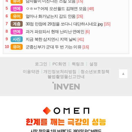
4
유머
[15]
남자들이 미친다는 스킬 모음
5
연예
[48]
ㅇㅎㅂ? 어제 오션월드 김채연 모음
6
유머
[26]
얼마나 화가났는지 감도 안옴
7
계층
[15]
30점 만점에 29점을 쏘다니 대단하시네요.jpg
8
연예
[6]
과거 파묘되서 현재 난리난 연예인
9
사진
[41]
지금 북한 삼지연시 지역 날씨
10
유머
[16]
군종신부가 군대 두 번 가는 이유
로그인
PC화면
퀵링크
설정
청소년보호정책
이용약관
개인정보처리방침
▲
불법촬영물신고안내
(주)
인
벤