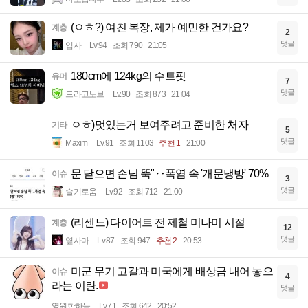
(ㅇㅎ?) 여친 복장, 제가 예민한 건가요?
계층
2
댓글
입사
Lv.94
조회 790
21:05
180cm에 124kg의 수트핏
유머
7
댓글
드라고노브
Lv.90
조회 873
21:04
ㅇㅎ)멋있는거 보여주려고 준비한 처자
기타
5
댓글
Maxim
Lv.91
조회 1103
추천 1
21:00
문 닫으면 손님 뚝"‥폭염 속 '개문냉방' 70%
이슈
3
댓글
슬기로움
Lv.92
조회 712
21:00
(리센느) 다이어트 전 제철 미나미 시절
계층
12
댓글
옆사마
Lv.87
조회 947
추천 2
20:53
미군 무기 고갈과 미국에게 배상금 내어 놓으
이슈
4
라는 이란.
댓글
영원한하늘
Lv.71
조회 642
20:52