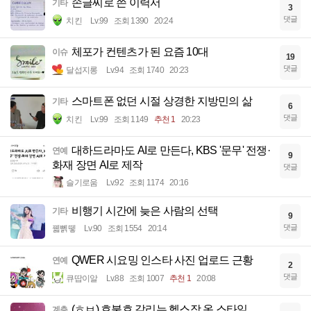
손글씨로 쓴 이력서
기타
3
댓글
치킨
Lv.99
조회 1390
20:24
체포가 컨텐츠가 된 요즘 10대
이슈
19
댓글
달섭지롱
Lv.94
조회 1740
20:23
스마트폰 없던 시절 상경한 지방민의 삶
기타
6
댓글
치킨
Lv.99
조회 1149
추천 1
20:23
대하드라마도 AI로 만든다, KBS '문무' 전쟁·
연예
9
화재 장면 AI로 제작
댓글
슬기로움
Lv.92
조회 1174
20:16
비행기 시간에 늦은 사람의 선택
기타
9
댓글
꿻뻵뗗
Lv.90
조회 1554
20:14
QWER 시요밍 인스타 사진 업로드 근황
연예
2
댓글
큐땁이알
Lv.88
조회 1007
추천 1
20:08
(ㅎㅂ) 호불호 갈리는 헬스장 옷 스타일
계층