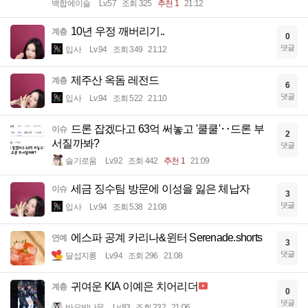
백합에이슬
Lv.57
조회 325
추천 1
21:12
10년 우정 깨버리기..
계층
0
댓글
입사
Lv.94
조회 349
21:12
제주산 옥돔 레전드
계층
6
댓글
입사
Lv.94
조회 522
21:10
드론 잡겠다고 63억 써놓고 '쿨쿨'‥드론 부
이슈
2
서질까봐?
댓글
슬기로움
Lv.92
조회 442
추천 1
21:09
세금 징수팀 방문에 이성을 잃은 체납자
이슈
3
댓글
입사
Lv.94
조회 538
21:08
에스파 공계 카리나&윈터 Serenade.shorts
연예
3
댓글
달섭지롱
Lv.94
조회 296
21:08
귀여운 KIA 이예은 치어리더
계층
0
댓글
바오밥나무
Lv.83
조회 232
21:06