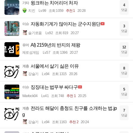
윙크하는 치어리더 처자
기타
4
댓글
치킨
Lv.99
조회 1059
추천 1
20:28
자동화기계가 많아지는 군수지원단
이슈
3
댓글
슬기로움
Lv.92
조회 819
20:27
AI) 2159년의 반지의 제왕
유머
12
댓글
제로섬게임
Lv.57
조회 1396
20:27
서울에서 살기 싫은 이유
계층
8
댓글
강슬기
Lv.94
조회 1315
20:26
징징대는 법무부 싸다구
이슈
5
댓글
Warlock04
Lv.41
조회 748
추천 1
20:25
전라도 해달이 충청도 친구를 소개하는 법.jp
계층
7
g
댓글
강슬기
Lv.94
조회 1163
추천 2
20:24