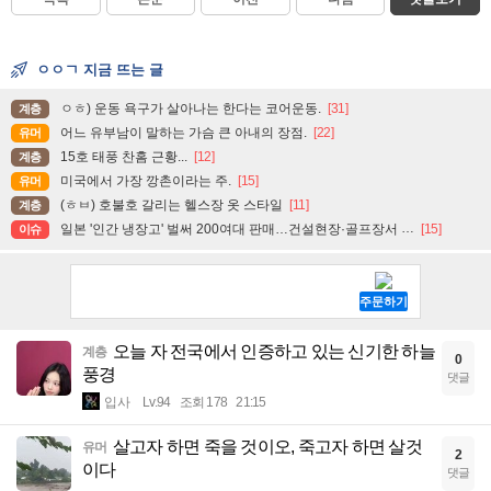
ㅇㅇㄱ 지금 뜨는 글
ㅇㅎ) 운동 욕구가 살아나는 한다는 코어운동.
[31]
계층
어느 유부남이 말하는 가슴 큰 아내의 장점.
[22]
유머
15호 태풍 찬홈 근황...
[12]
계층
미국에서 가장 깡촌이라는 주.
[15]
유머
(ㅎㅂ) 호불호 갈리는 헬스장 옷 스타일
[11]
계층
일본 '인간 냉장고' 벌써 200여대 판매…건설현장·골프장서 인기
[15]
이슈
오늘 자 전국에서 인증하고 있는 신기한 하늘
계층
0
풍경
댓글
입사
Lv.94
조회 178
21:15
살고자 하면 죽을 것이오, 죽고자 하면 살것
유머
2
이다
댓글