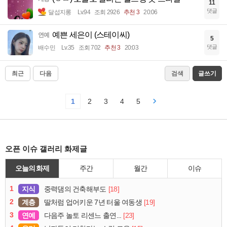
11
댓글
달섭지롱
Lv.94
조회 2926
추천 3
20:06
예쁜 세은이 (스테이씨)
연예
5
댓글
배수민
Lv.35
조회 702
추천 3
20:03
최근
다음
검색
글쓰기
1
2
3
4
5
오픈 이슈 갤러리 화제글
오늘의 화제
주간
월간
이슈
1
지식
[18]
중력댐의 건축해부도
2
계층
[19]
딸처럼 업어키운 7년 터울 여동생
3
연예
[23]
다음주 놀토 리센느 출연...