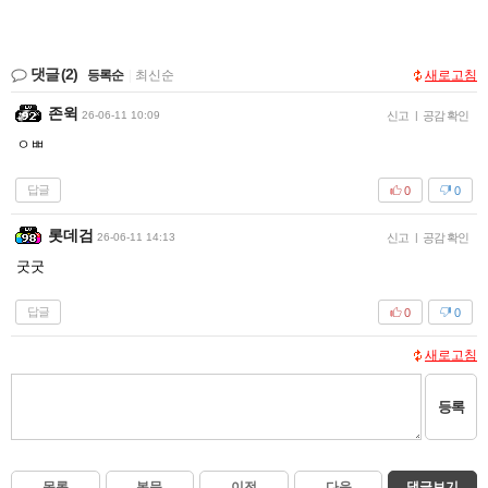
댓글
(2)
등록순
|
최신순
새로고침
존윅
26-06-11 10:09
신고
|
공감 확인
ㅇㅃ
답글
0
0
롯데검
26-06-11 14:13
신고
|
공감 확인
굿굿
답글
0
0
새로고침
등록
목록
본문
이전
다음
댓글보기