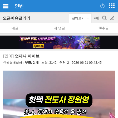
인벤
오픈이슈갤러리
전체보기
공
검
글
지
색
내글
내 댓글
10추글
on/off
쓰
기
[연예]
언제나 아이브
인생쉽게살어
댓글: 2 개
조회:
3142
추천:
2
2026-06-11 09:43:45