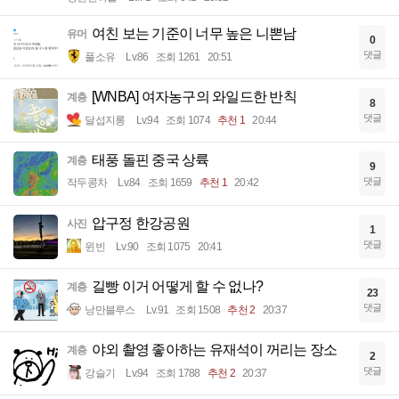
여친 보는 기준이 너무 높은 니뽄남
유머
0
댓글
풀소유
Lv.86
조회 1261
20:51
[WNBA] 여자농구의 와일드한 반칙
계층
8
댓글
달섭지롱
Lv.94
조회 1074
추천 1
20:44
태풍 돌핀 중국 상륙
계층
9
댓글
작두콩차
Lv.84
조회 1659
추천 1
20:42
압구정 한강공원
사진
1
댓글
윈빈
Lv.90
조회 1075
20:41
길빵 이거 어떻게 할 수 없나?
계층
23
댓글
낭만블루스
Lv.91
조회 1508
추천 2
20:37
야외 촬영 좋아하는 유재석이 꺼리는 장소
계층
2
댓글
강슬기
Lv.94
조회 1788
추천 2
20:37