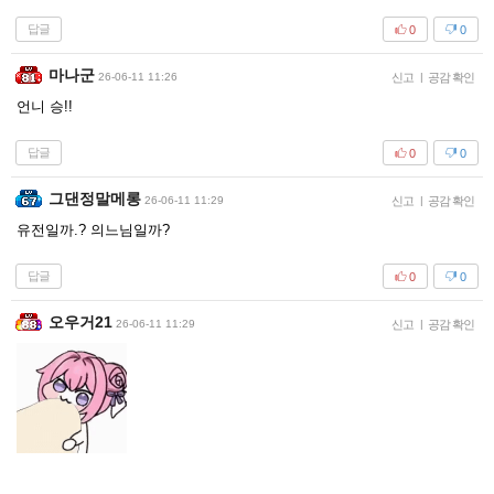
답글
0
0
마나군
26-06-11 11:26
신고
|
공감 확인
언니 승!!
답글
0
0
그댄정말메롱
26-06-11 11:29
신고
|
공감 확인
유전일까.? 의느님일까?
답글
0
0
오우거21
26-06-11 11:29
신고
|
공감 확인