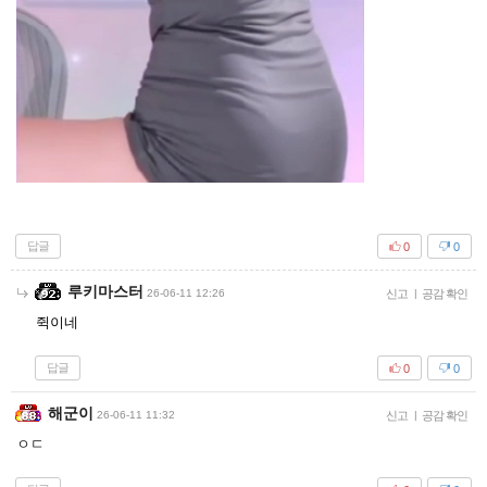
답글
0
0
루키마스터
26-06-11 12:26
신고
|
공감 확인
쥑이네
답글
0
0
해군이
26-06-11 11:32
신고
|
공감 확인
ㅇㄷ