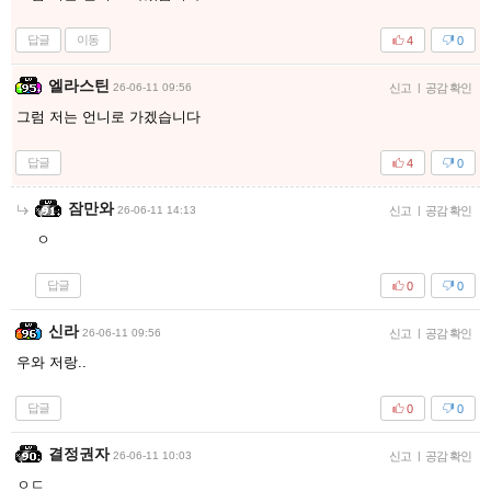
답글
이동
4
0
엘라스틴
26-06-11 09:56
신고
|
공감 확인
그럼 저는 언니로 가겠습니다
답글
4
0
잠만와
26-06-11 14:13
신고
|
공감 확인
ㅇ
답글
0
0
신라
26-06-11 09:56
신고
|
공감 확인
우와 저랑..
답글
0
0
결정권자
26-06-11 10:03
신고
|
공감 확인
ㅇㄷ