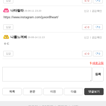
답글
0
0
나타랄라
26-06-11 23:20
신고
|
공감 확인
https://www.instagram.com/jyeon8heart/
답글
0
0
나를느껴봐
26-06-14 11:13
신고
|
공감 확인
ㅇㄷ
답글
0
0
새로고침
등록
목록
본문
이전
다음
댓글보기