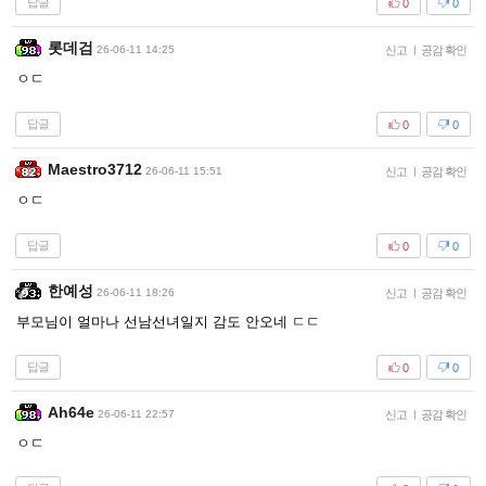
답글
0
0
롯데검
26-06-11 14:25
신고
|
공감 확인
ㅇㄷ
답글
0
0
Maestro3712
26-06-11 15:51
신고
|
공감 확인
ㅇㄷ
답글
0
0
한예성
26-06-11 18:26
신고
|
공감 확인
부모님이 얼마나 선남선녀일지 감도 안오네 ㄷㄷ
답글
0
0
Ah64e
26-06-11 22:57
신고
|
공감 확인
ㅇㄷ