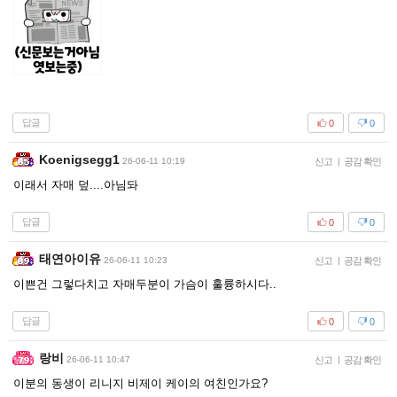
답글
0
0
Koenigsegg1
26-06-11 10:19
신고
|
공감 확인
이래서 자매 덮....아님돠
답글
0
0
태연아이유
26-06-11 10:23
신고
|
공감 확인
이쁜건 그렇다치고 자매두분이 가슴이 훌륭하시다..
답글
0
0
랑비
26-06-11 10:47
신고
|
공감 확인
이분의 동생이 리니지 비제이 케이의 여친인가요?