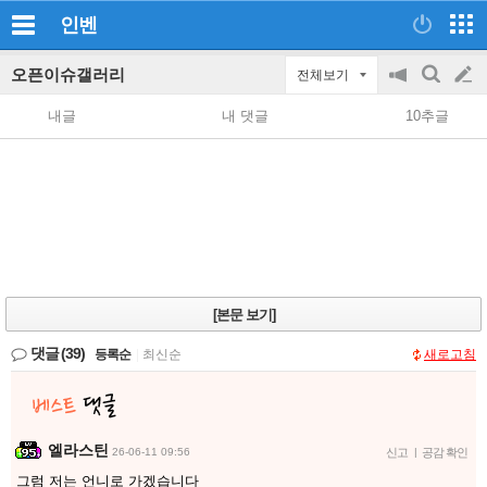
인벤
오픈이슈갤러리
전체보기
공
검
글
지
색
내글
내 댓글
10추글
on/off
쓰
기
[본문 보기]
댓글
(39)
등록순
|
최신순
새로고침
엘라스틴
26-06-11 09:56
신고
|
공감 확인
그럼 저는 언니로 가겠습니다