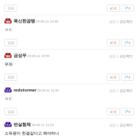
답글
0
0
푹신한곰탱
26-06-11 10:48
신고
|
공감 확인
ㅇㄷ
답글
0
0
금성무
26-06-11 10:50
신고
|
공감 확인
우와
답글
0
0
redstormer
26-06-11 11:00
신고
|
공감 확인
ㅇㄷ
답글
0
0
번실험체
26-06-11 11:03
신고
|
공감 확인
소득원이 한결같다고 해야하나