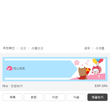
추천확인
신고
스팸신고
공유
스크랩
라느와르
메뉴
인장보기
EXP 19%
목록
본문
이전
다음
댓글쓰기