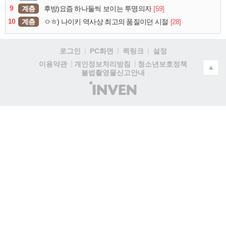
9
계층
[59]
후방)요즘 하나둘씩 보이는 투명의자
10
계층
[28]
ㅇㅎ) 나이키 역사상 최고의 품질이던 시절
로그인
PC화면
퀵링크
설정
청소년보호정책
이용약관
개인정보처리방침
▲
불법촬영물신고안내
(주)
인
벤