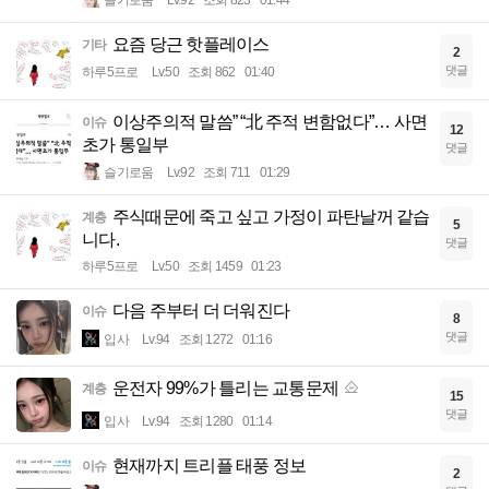
슬기로움
Lv.92
조회 823
01:44
요즘 당근 핫플레이스
기타
2
댓글
하루5프로
Lv.50
조회 862
01:40
이상주의적 말씀” “北 주적 변함없다”… 사면
이슈
12
초가 통일부
댓글
슬기로움
Lv.92
조회 711
01:29
주식때문에 죽고 싶고 가정이 파탄날꺼 같습
계층
5
니다.
댓글
하루5프로
Lv.50
조회 1459
01:23
다음 주부터 더 더워진다
이슈
8
댓글
입사
Lv.94
조회 1272
01:16
운전자 99%가 틀리는 교통문제
계층
15
댓글
입사
Lv.94
조회 1280
01:14
현재까지 트리플 태풍 정보
이슈
2