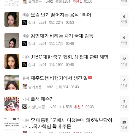
댓글
슬기로움
Lv.92
조회 1254
추천 1
01:06
요즘 인기 떨어지는 음식 1티어
계층
9
댓글
입사
Lv.94
조회 2243
00:53
김민재가 바라는 차기 국대 감독
계층
9
댓글
입사
Lv.94
조회 1729
00:49
JTBC 대한 축구 협회, 성 접대 관련 해명
이슈
22
댓글
입사
Lv.94
조회 1959
00:45
제주도행 비행기에서 생긴 일
유머
2
댓글
슬기로움
Lv.92
조회 894
00:43
출석 해슴?
기타
1
댓글
사실난라쿤
Lv.89
조회 535
추천 2
00:33
李 대통령 "군에서 다쳤는데 왜 6% 부담하
이슈
19
나"…국가책임 확대 주문
댓글