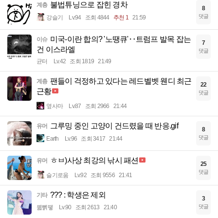
불법튜닝으로 잡힌 경차
계층
8
댓글
강슬기
Lv.94
조회 4844
추천 1
21:59
미국-이란 합의? '노땡큐'‥트럼프 발목 잡는
이슈
7
건 이스라엘
댓글
균터
Lv.42
조회 1819
21:49
팬들이 걱정하고 있다는 레드벨벳 웬디 최근
계층
22
근황
댓글
옆사마
Lv.87
조회 2966
21:44
그루밍 중인 고양이 건드렸을 때 반응.gif
유머
8
댓글
Earth
Lv.96
조회 3417
21:44
ㅎㅂ)사상 최강의 낚시 패션
유머
25
댓글
슬기로움
Lv.92
조회 9556
21:41
??? : 학생은 제외
기타
3
댓글
꿻뻵뗗
Lv.90
조회 2613
21:40