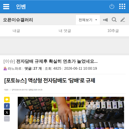
인벤
오픈이슈갤러리
전체보기
공
검
글
지
색
내글
내 댓글
10추글
on/off
쓰
기
[이슈]
전자담배 규제후 확실히 연초가 늘었네요...
라느와르
댓글: 27 개
조회:
4825
2026-06-11 10:00:19