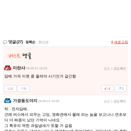
댓글
(27)
등록순
|
최신순
새로고침
미란샤
26-06-11 10:03
신고
|
공감 확인
담배 가격 이젠 좀 올려야 시기인거 같긴함
답글
이동
4
1
가경동도야지
26-06-11 10:03
신고
|
공감 확인
하.. 전자담배..
근래 버스에서 피우는 고딩, 영화관에서 몰래 피는 놈을 보고나니 연초보
다 더 짜증이 났던 기억이 나네요
그 특유의 역한 과일냄새가 토할 거 같음