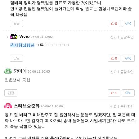
담배의 정의가 담뱃잎을 원료로 가공한 것이었으니
연초랑 찐담엔 담뱃잎이 들어가는데 액상 원료는 합성니코틴이라 슬
쩍 빠졌음
답글
0
0
Vivio
26-06-11 12:02
신고
|
공감 확인
@사형집행관
ㄱ독 ㅋㅋㅋㅋㅋㅋ
답글
0
0
깡마에
26-06-11 10:05
신고
|
공감 확인
연초냄새 극혐
답글
1
0
스티브승준유
26-06-11 10:06
신고
|
공감 확인
꽁초 잘 버리고 피해안주고 잘 흡연하시는 분들도 많겠지만, 일 때문에 대
화 나누다보면 갑자기 훅 아가리 똥내 들어올때 시발새끼인가? 나도 모르
게 속을 욱할 때 있음..
어떻게 그런 냄새를 계속 충전(?)하면서 살아가는지 신기할정도.