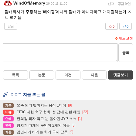
WindOfMemory
26-06-11 11:05
신고
|
공감 확인
담배회사가 주장하는 '베이핑'이니까 담배가 아니다라고 개지랄하는거 ㅈ
ㄴ 역겨움
답글
0
0
새로고침
등록
목록
본문
이전
다음
댓글보기
ㅇㅇㄱ 지금 뜨는 글
요즘 인기 떨어지는 음식 1티어
[9]
계층
JTBC 대한 축구 협회, 성 접대 관련 해명
[22]
이슈
편의점 과자 먹고 눈 돌아간 JYP ㅋㅋ
[1]
연예
참치캔 따개에 구멍이 2개인 이유
[3]
연예
김민재가 바라는 차기 국대 감독
[9]
계층