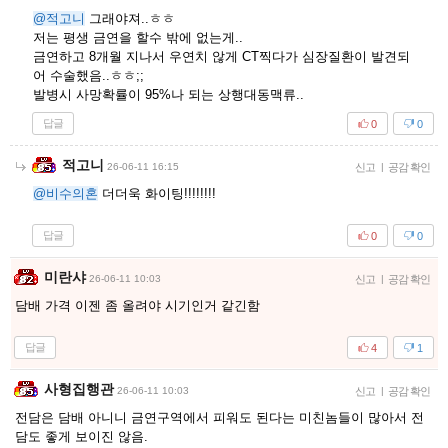
@적고니
그래야져..ㅎㅎ
저는 평생 금연을 할수 밖에 없는게..
금연하고 8개월 지나서 우연치 않게 CT찍다가 심장질환이 발견되
어 수술했음..ㅎㅎ;;
발병시 사망확률이 95%나 되는 상행대동맥류..
답글
0
0
적고니
26-06-11 16:15
신고
|
공감 확인
@비수의혼
더더욱 화이팅!!!!!!!!
답글
0
0
미란샤
26-06-11 10:03
신고
|
공감 확인
담배 가격 이젠 좀 올려야 시기인거 같긴함
답글
4
1
사형집행관
26-06-11 10:03
신고
|
공감 확인
전담은 담배 아니니 금연구역에서 피워도 된다는 미친놈들이 많아서 전
담도 좋게 보이진 않음.