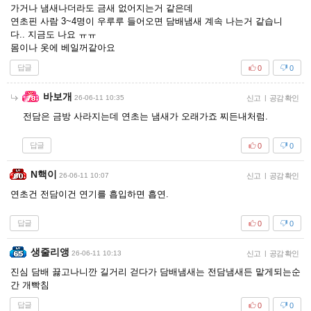
가거나 냄새나더라도 금새 없어지는거 같은데
연초핀 사람 3~4명이 우루루 들어오면 담배냄새 계속 나는거 같습니
다.. 지금도 나요 ㅠㅠ
몸이나 옷에 베일꺼같아요
답글
0
0
바보개
26-06-11 10:35
신고
|
공감 확인
전담은 금방 사라지는데 연초는 냄새가 오래가죠 찌든내처럼.
답글
0
0
N핵이
26-06-11 10:07
신고
|
공감 확인
연초건 전담이건 연기를 흡입하면 흡연.
답글
0
0
생줄리앵
26-06-11 10:13
신고
|
공감 확인
진심 담배 끓고나니깐 길거리 걷다가 담배냄새는 전담냄새든 맡게되는순
간 개빡침
답글
0
0