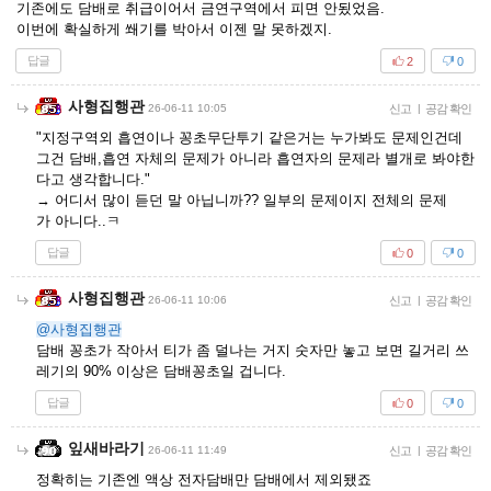
기존에도 담배로 취급이어서 금연구역에서 피면 안됬었음.
이번에 확실하게 쐐기를 박아서 이젠 말 못하겠지.
답글
2
0
사형집행관
26-06-11 10:05
신고
|
공감 확인
"지정구역외 흡연이나 꽁초무단투기 같은거는 누가봐도 문제인건데
그건 담배,흡연 자체의 문제가 아니라 흡연자의 문제라 별개로 봐야한
다고 생각합니다."
→ 어디서 많이 듣던 말 아닙니까?? 일부의 문제이지 전체의 문제
가 아니다..ㅋ
답글
0
0
사형집행관
26-06-11 10:06
신고
|
공감 확인
@사형집행관
담배 꽁초가 작아서 티가 좀 덜나는 거지 숫자만 놓고 보면 길거리 쓰
레기의 90% 이상은 담배꽁초일 겁니다.
답글
0
0
잎새바라기
26-06-11 11:49
신고
|
공감 확인
정확히는 기존엔 액상 전자담배만 담배에서 제외됐죠