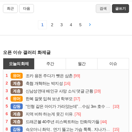
최근
다음
검색
글쓰기
1
2
3
4
5
오픈 이슈 갤러리 화제글
오늘의 화제
주간
월간
이슈
1
유머
[99]
조카 용돈 주다가 뺏은 삼촌
2
계층
[16]
축협 개혁하는 박지성
3
계층
[28]
신남성연대 배인규 사망 소식 댓글 근황
4
유머
[37]
한복 잘못 입혀 보낸 학부모
5
감동
[10]
“인형 같은 아이가 가라앉는데”…수심 3m 호수 뛰어든 60대 의인
6
계층
[76]
지역 비하 하는게 웃긴 이유.
7
계층
[44]
드래곤볼 40주년 리스펙트하는 만화작가들
8
감동
[15]
슥오더니 촤악.. 연기 뚫고는 가슴 툭툭.. 지나가던 아재의 정체