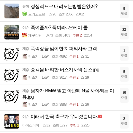
정상적으로 내려오는방법은없어?
유머
9
댓글
드라고노브
Lv.90
조회 2868
23:02
죽여줄까? 죽여라...오케이 콜
이슈
33
댓글
왜구김당
Lv.73
조회 5103
추천 2
22:34
폭락장을 맞이한 치과의사와 고객
계층
1
댓글
강슬기
Lv.94
조회 4892
추천 1
22:31
승객을 배려한 버스기사의 센스.jpg
계층
5
댓글
강슬기
Lv.94
조회 3617
추천 2
22:29
남자가 BMW 말고 아반떼 N을 사야되는 이
계층
15
유.jpg
댓글
강슬기
Lv.94
조회 3888
추천 1
22:26
이래서 한국 축구가 무너졌습니다.
이슈
2
댓글
아이스티이
Lv.32
조회 1727
추천 1
22:25