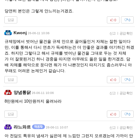
당연히 본인은 그렇게 안느끼는거겠죠.
답글
0
0
Kwonj
26-06-11 10:06
신고
|
공감 확인
규제망에서 벗어난 물건을 규제 안으로 끌어들인거 자체는 잘한 일이다
만, 이를 통해서 다시 연초가 득세하는건 더 안좋은 결과를 야기하긴 하겠
죠. 하지만 그렇다고 해서 규제를 벗어난 물건을 그대로 두는 것 자체
가 더 잘못된거긴 하니 경중을 따지면 아무래도 옳은 일을 한거겠죠. 담
배 자체를 해악으로 둔다면 뭐가 더 나쁜것인지 따지기도 좀스러우니 아
무래도 어려운 논제인거 같습니다.
답글
0
0
양념통닭
26-06-11 10:06
신고
|
공감 확인
8만원에서 10만원까지 올려놔라
답글
0
0
라느와르
26-06-11 10:07
신고
|
공감 확인
아 전담도 특유의 냄새가 싫은데 제 느낌만 그런지 모르겠는데 가까이 안