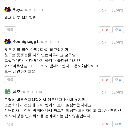
Ruya
26-06-11 10:16
신고
|
공감 확인
냄새 너무 역겨워요
답글
0
0
Koenigsegg1
26-06-11 10:18
신고
|
공감 확인
저도 지금 금연 한달가까이 하고있지만
친구넘 동생놈들 자꾸 연초피우라고 꼬득임
그럴때마다 욕 한바가지 하지만 술한잔 마시면
와~~너무땡김 ㅋㅋ 그래도 냄새도 안나고 돈도?절약되고
모두 금연하자고요~
답글
0
0
삼조
26-06-11 10:18
신고
|
공감 확인
전담이 비흡연자입장에서 연초보다 100배 낫지만
연초회사가 전담에 파이 뺏겨서 로비 열심히했다네요
전담회사는 이제 막 태어나서 빠르게 확장한 도전자이고 그동안 뿌리깊
게 박아넣은 연초회사를 걷어내기는 쉽지않을겁니다
답글
0
0