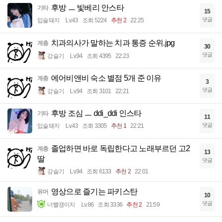
후방 ㅡ 빛베리 안스타
기타
15
댓글
입술돼지
Lv.43
조회 5224
추천 2
22:25
치과의사가 말하는 치과 통증 순위.jpg
계층
30
댓글
강슬기
Lv.94
조회 4395
22:23
에어비앤비 숙소 별점 5개 준 이유
계층
3
댓글
강슬기
Lv.94
조회 3101
22:21
후방 조심 ㅡ ddi_ddi 인스타
기타
11
댓글
입술돼지
Lv.43
조회 3305
추천 1
22:21
졸업하면 바로 독립한다고 노래부르던 고2
계층
13
딸
댓글
강슬기
Lv.94
조회 6133
추천 2
22:01
영상으로 즐기는 파키스탄
유머
10
댓글
너빨갱이지
Lv.86
조회 3336
추천 2
21:59