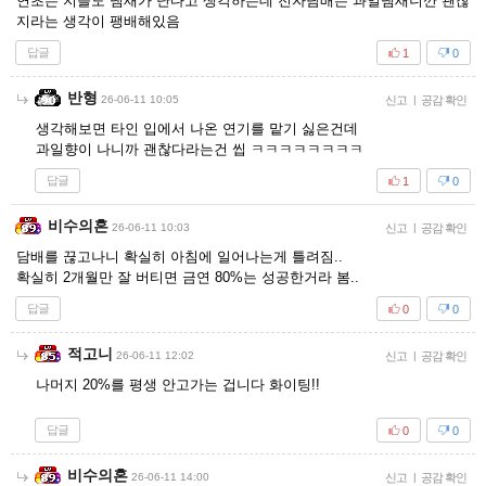
연초는 지들도 냄새가 난다고 생각하는데 전자담배는 과일냄새니깐 괜찮
지라는 생각이 팽배해있음
답글
1
0
반형
26-06-11 10:05
신고
|
공감 확인
생각해보면 타인 입에서 나온 연기를 맡기 싫은건데
과일향이 나니까 괜찮다라는건 씹 ㅋㅋㅋㅋㅋㅋㅋㅋ
답글
1
0
비수의혼
26-06-11 10:03
신고
|
공감 확인
담배를 끊고나니 확실히 아침에 일어나는게 틀려짐..
확실히 2개월만 잘 버티면 금연 80%는 성공한거라 봄..
답글
0
0
적고니
26-06-11 12:02
신고
|
공감 확인
나머지 20%를 평생 안고가는 겁니다 화이팅!!
답글
0
0
비수의혼
26-06-11 14:00
신고
|
공감 확인