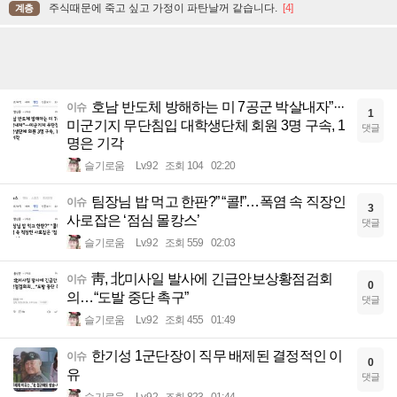
주식때문에 죽고 싶고 가정이 파탄날꺼 같습니다.
[4]
계층
호남 반도체 방해하는 미 7공군 박살내자”···
이슈
1
미군기지 무단침입 대학생단체 회원 3명 구속, 1
댓글
명은 기각
슬기로움
Lv.92
조회 104
02:20
팀장님 밥 먹고 한판?” “콜!”…폭염 속 직장인
이슈
3
사로잡은 ‘점심 몰캉스’
댓글
슬기로움
Lv.92
조회 559
02:03
靑, 北미사일 발사에 긴급안보상황점검회
이슈
0
의…“도발 중단 촉구”
댓글
슬기로움
Lv.92
조회 455
01:49
한기성 1군단장이 직무 배제된 결정적인 이
이슈
0
유
댓글