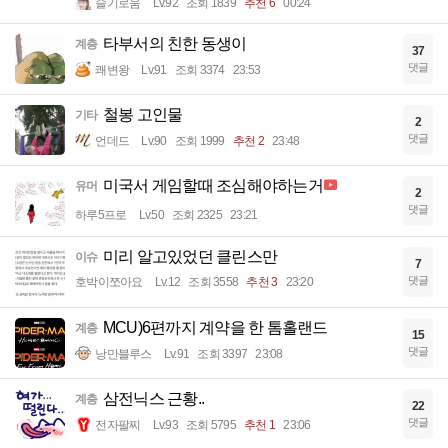
슬기로움
Lv.92
조회 1839
추천 6
00:24
타부서의 친한 동생이
계층
37
댓글
쾌변왕
Lv.91
조회 3374
23:53
철봉 고인물
기타
2
댓글
언데드
Lv.90
조회 1999
추천 2
23:48
미국서 게임할때 조심해야하는거
유머
2
댓글
하루5프로
Lv.50
조회 2325
23:21
미리 알고있었던 클린스만
이슈
7
댓글
호박이쪼아요
Lv.12
조회 3558
추천 3
23:20
MCU)6편까지 계약을 한 톰홀랜드
계층
15
댓글
낭만블루스
Lv.91
조회 3397
23:08
삼전닉스 근황..
계층
22
댓글
전자팔찌
Lv.93
조회 5795
추천 1
23:06