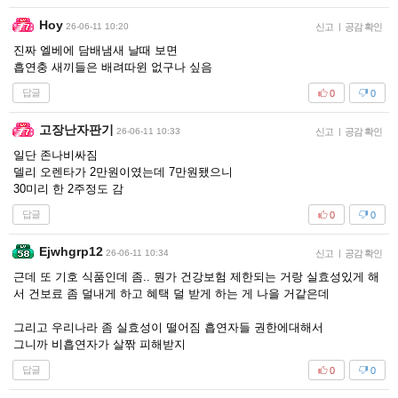
Hoy
26-06-11 10:20
신고
|
공감 확인
진짜 엘베에 담배냄새 날때 보면
흡연충 새끼들은 배려따윈 없구나 싶음
답글
0
0
고장난자판기
26-06-11 10:33
신고
|
공감 확인
일단 존나비싸짐
델리 오렌타가 2만원이였는데 7만원됐으니
30미리 한 2주정도 감
답글
0
0
Ejwhgrp12
26-06-11 10:34
신고
|
공감 확인
근데 또 기호 식품인데 좀.. 뭔가 건강보험 제한되는 거랑 실효성있게 해
서 건보료 좀 덜내게 하고 혜택 덜 받게 하는 게 나을 거같은데
그리고 우리나라 좀 실효성이 떨어짐 흡연자들 권한에대해서
그니까 비흡연자가 살짞 피해받지
답글
0
0