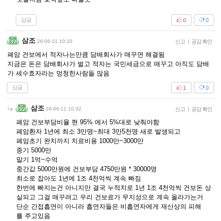
답글
0
0
삼조
26-06-11 10:20
신고
|
공감 확인
폐암 건보에서 적자나는만큼 담배회사가 매꾸면 해결됨
지금은 돈은 담배회사가 벌고 적자는 국민세금으로 매꾸고 아직도 담배
가 세수효자라는 멍청한사람들 많음
답글
1
0
삼조
26-06-11 10:32
신고
|
공감 확인
폐암 건보부담비율 현 95% 에서 5%대로 낮춰야함
폐암환자 1년에 최소 3만명~최대 3만5천명 새로 발생되고
폐암초기 완치까지 치료비용 1000만~3000만
중기 5000만
말기 1억~수억
중간값 5000만원에 건보부담 4750만원 * 30000명
최소로 잡아도 1년에 1조 4천억씩 계속 빠짐
한번에 빠지는건 아니지만 결국 누적치로 1년 1조 4천억씩 건보돈 상
실되고 그걸 매꾸려고 우리 건보료가 무지성으로 계속 올라가는거
단순 간접흡연이 아니라 흡연자들은 비흡연자에게 재산상의 피해
를 주고있음