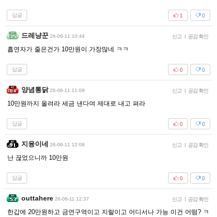
답글
1
0
드레냥꾼
26-06-11 10:44
신고
|
공감 확인
흡연자가 줄은건가 10만원이 가장많네 ㅋㅋ
답글
0
0
양념통닭
26-06-11 11:09
신고
|
공감 확인
10만원까지 올려라 세금 낸다며 제대로 내고 펴라
답글
0
0
지융이네
26-06-11 12:08
신고
|
공감 확인
난 끊었으니까 10만원
답글
0
0
outtahere
26-06-11 12:37
신고
|
공감 확인
한갑에 20만원하고 금연구역이고 지랄이고 어디서나 가능 이건 어떰? ㅋ