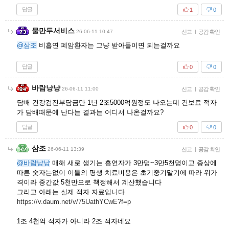
답글
1
0
물만두서비스
26-06-11 10:47
신고
|
공감 확인
@삼조
비흡연 폐암환자는 그냥 받아들이면 되는걸까요
답글
0
0
바람냥냥
26-06-11 11:00
신고
|
공감 확인
담배 건강검진부담금만 1년 2조5000억원정도 나오는데 건보료 적자
가 담배때문에 난다는 결과는 어디서 나온걸까요?
답글
0
0
삼조
26-06-11 13:39
신고
|
공감 확인
@바람냥냥
매해 새로 생기는 흡연자가 3만명~3만5천명이고 증상에
따른 숫자는없이 이들의 평생 치료비용은 초기중기말기에 따라 위가
격이라 중간값 5천만으로 책정해서 계산했습니다
그리고 아래는 실제 적자 자료입니다
https://v.daum.net/v/75UathYCwE?f=p
1조 4천억 적자가 아니라 2조 적자네요