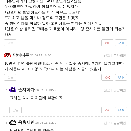
비흡연자라서 그렇지만.. 4500원인가요? 요즘..
4500정도면 간식한번 안먹으면 살수 있지만
1만원이면 밥값정도라도 이거 피우고 굶느냐...
포기하고 밥을 먹느냐 정도의 고민은 하겠죠...
즉 한번이라도 피울까 말까 고민정도는 한다는 이야기임..
1만원 이상 올리면 그때는 기호품이 아니라.. 걍 준사치품 물건이 되는거
라서
답글
0
0
닥터나루
26-06-11 10:20
신고
|
공감 확인
10만원 되면 볼만하겠네요. 각종 담배 밀수 증가에, 한개피 달라고 했다
가 싸움나고 ㅋㅋ 꽁초 줏어다 피는 사람은 지금도 있을거고..
답글
0
0
존재하다
26-06-11 10:22
신고
|
공감 확인
그러면 다시 까치담배 부활이죠..
답글
0
0
음흉시인
26-06-11 11:30
신고
|
공감 확인
옛날처럼 호박잎도 피울듯