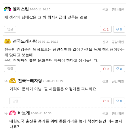
엘라스틴
26-06-11 10:16
신고
|
공감 확인
제 생각에 담배값은 그 해 최저시급에 맞추는 걸로
답글
1
0
전국노래자랑
26-06-11 10:17
신고
|
공감 확인
전국민 건강증진 목적으로는 금연정책과 같이 가격을 높게 책정해야하는
게 맞다고 보는데
우선 썩어빠진 흡연 문화부터 바꿔야 한다고 생각듭니다.
답글
0
0
전국노래자랑
26-06-11 10:22
신고
|
공감 확인
가격이 문제가 아님. 필 사람들은 어떻게든 피니까요.
답글
0
0
바보개
26-06-11 10:30
신고
|
공감 확인
대한민국 출산율 증가를 위해 콘돔가격을 높게 책정하는건 어찌보시
나요?