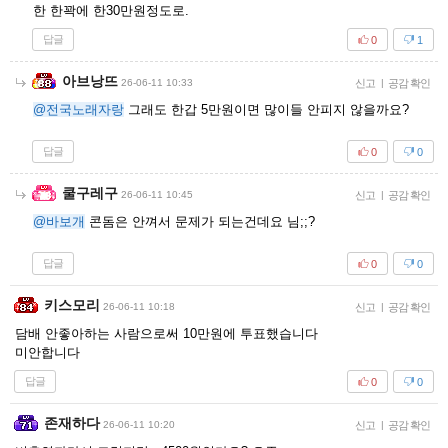
한 한꽉에 한30만원정도로.
답글
0
1
아브낭뜨
26-06-11 10:33
신고
|
공감 확인
@전국노래자랑
그래도 한갑 5만원이면 많이들 안피지 않을까요?
답글
0
0
쿨구레구
26-06-11 10:45
신고
|
공감 확인
@바보개
콘돔은 안껴서 문제가 되는건데요 님;;?
답글
0
0
키스모리
26-06-11 10:18
신고
|
공감 확인
담배 안좋아하는 사람으로써 10만원에 투표했습니다
미안합니다
답글
0
0
존재하다
26-06-11 10:20
신고
|
공감 확인