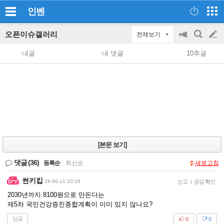
인벤
오픈이슈갤러리
전체보기
공
검
글
지
색
내글
내 댓글
10추글
on/off
쓰
기
[본문 보기]
댓글
(36)
등록순
|
최신순
새로고침
썬키킵
26-06-11 10:16
신고
|
공감 확인
2030년까지 8100원으로 만든다는
제5차 국민건강증진종합계획이 이미 있지 않나요?
답글
0
0