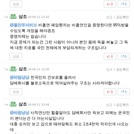
답글
0
0
삼조
26-06-11 13:42
신고
|
공감 확인
@물만두서비스
비흡연 폐암환자는 비흡연인걸 증명한다면 95%받을
수있도록 개정을 해야겠죠
증명자체는 쉽습니다
지금 문제가 되는건 그런 사람이 아니라 본인 몸에 독을 써놓고 그 독
에 대한 치료를 국민 전체에게 부담되게하는 구조입니다
답글
0
0
삼조
26-06-11 13:45
신고
|
공감 확인
@바람냥냥
전국민의 건보료를 올려서
담배회사를 불로소득으로 먹여살려주는 구조는 사라져야합니다
답글
0
0
삼조
26-06-11 13:48
신고
|
공감 확인
@바람냥냥
사칙연산만 할줄알아도 담배회사만 득보고 피해는 온국민
이 본다는건 다 아는사실입니다
대충 숫자만 보고 감으로 때려맞춰도 최소 1조4천억 적자인게 나오는
데