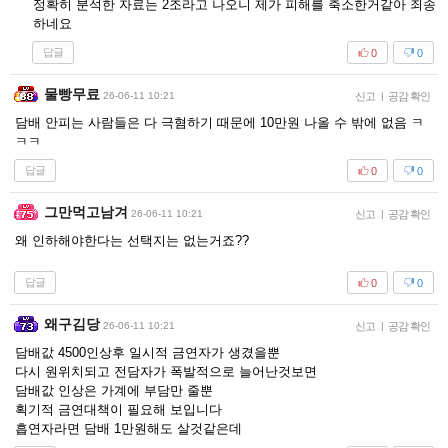
정확히 분석한 자료는 2조라고 나오니 제가 피해를 축소한거같아 죄송
하네요
답글
0
0
물빵무료
26-06-11 10:21
신고
|
공감 확인
담배 안피는 사람들은 다 극혐하기 때문에 10만원 나올 수 밖에 없음 ㅋ
ㅋㅋ
답글
0
0
그만먹고남겨
26-06-11 10:21
신고
|
공감 확인
왜 인하해야한다는 선택지는 없는거죠??
답글
0
0
왜구김당
26-06-11 10:21
신고
|
공감 확인
담배값 4500인상후 일시적 금연자가 생겼을뿐
다시 원위치되고 전담자가 폭발적으로 늘어난것보면
담배값 인상은 가계에 부담만 줄뿐
획기적 금연대책이 필요해 보입니다
흡연자라면 담배 1만원해도 살것같은데