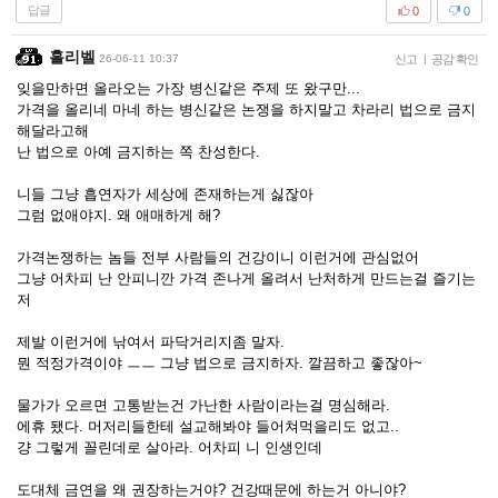
답글
0
0
홀리벨
26-06-11 10:37
신고
|
공감 확인
잊을만하면 올라오는 가장 병신같은 주제 또 왔구만...
가격을 올리네 마네 하는 병신같은 논쟁을 하지말고 차라리 법으로 금지
해달라고해
난 법으로 아예 금지하는 쪽 찬성한다.
니들 그냥 흡연자가 세상에 존재하는게 싫잖아
그럼 없애야지. 왜 애매하게 해?
가격논쟁하는 놈들 전부 사람들의 건강이니 이런거에 관심없어
그냥 어차피 난 안피니깐 가격 존나게 올려서 난처하게 만드는걸 즐기는
저
제발 이런거에 낚여서 파닥거리지좀 말자.
뭔 적정가격이야 ㅡㅡ 그냥 법으로 금지하자. 깔끔하고 좋잖아~
물가가 오르면 고통받는건 가난한 사람이라는걸 명심해라.
에휴 됐다. 머저리들한테 설교해봐야 들어쳐먹을리도 없고..
걍 그렇게 꼴린데로 살아라. 어차피 니 인생인데
도대체 금연을 왜 권장하는거야? 건강때문에 하는거 아니야?