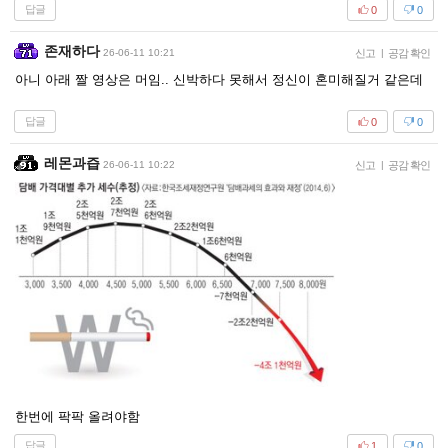
답글
0
0
존재하다
26-06-11 10:21
신고
|
공감 확인
아니 아래 짤 영상은 머임.. 신박하다 못해서 정신이 혼미해질거 같은데
답글
0
0
레몬과즙
26-06-11 10:22
신고
|
공감 확인
한번에 팍팍 올려야함
답글
1
0