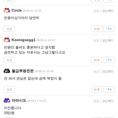
Circle
26-06-11 10:24
신고
|
공감 확인
만원이상가야지 당연히
답글
0
0
Koenigsegg1
26-06-11 10:32
신고
|
공감 확인
만원만 올려도 충분하다고 생각함
금연하고 있는 저로서는 그냥그렇다고요
답글
0
0
월급루팡전문
26-06-11 10:33
신고
|
공감 확인
안 펴서 관심은 없는데 금액 책정이 좀
답글
0
0
아라시도
26-06-11 10:34
신고
|
공감 확인
미안합니다.
10만원