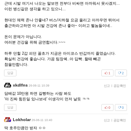
근데 시발 여기서 나오는 말보면 전부다 비싸면 아까워서 못사겠지...
이런 병신같은 생각을 하고 있으니...
현대인 체력 존나 안좋네? 버스/지하철 요금 올리고 아까우면 뛰어서
출근하라고하면 아 시발 건강에 존나 좋아~ 이러고 뛸놈들이네..
돈이 문제가 아닙니다.
여러분 건강을 위해 금연합시다.~~~
하루 던힐 2갑 피던 꼴초가 지금은 아이코스 반갑까지 줄였습니다.
확실히 건강에 좋습니다. 가끔 팀장쉑..아 딥빡..할때 빼곤
참을만합니다.
답글
1
2
xkdlfns
26-06-11 10:39
신고
|
공감 확인
담배값 10만원 하면 길빵하는 사람 봐도
'아 진짜 힘든일 있나보네' 이생각이 먼저 날듯 ㅋㅋ
답글
0
0
Lokholar
26-06-11 10:40
신고
|
공감 확인
딱 호주만큼만 받자 ㅇㅇ