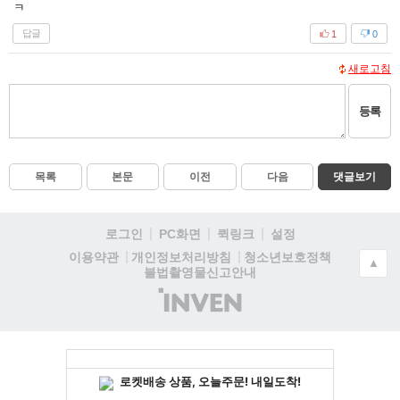
ㅋ
답글
1
0
새로고침
등록
목록
본문
이전
다음
댓글보기
로그인
PC화면
퀵링크
설정
청소년보호정책
이용약관
개인정보처리방침
▲
불법촬영물신고안내
(주)
인
벤