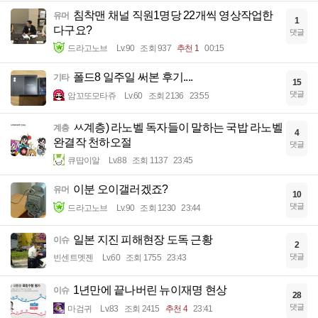
침착맨 채널 직원1명당 22개씩 영상작업한
유머
1
다구요?
댓글
드라고노브
Lv.90
조회 937
추천 1
00:15
폴드8 일주일 써본 후기....
기타
15
댓글
암꼬또모타쥬
Lv.60
조회 2136
23:55
ㅆ계층) 라노벨 독자들이 말하는 국밥 라노벨
계층
4
완결작 천하오절
댓글
큐땁이알
Lv.88
조회 1137
23:45
이분 오이갤러겠죠?
유머
10
댓글
드라고노브
Lv.90
조회 1230
23:44
일본 지진 피해현장 도독 근황
이슈
2
댓글
빈센트멧젠
Lv.60
조회 1755
23:43
1년만에 끝나버린 뉴이재명 현상
이슈
28
댓글
마검귀
Lv.83
조회 2415
추천 4
23:41