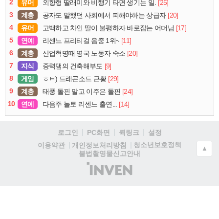
2
유머
[25]
외향형 딸래미와 비행기 타면 생기는 일.
3
계층
[20]
공자도 말했던 사회에서 피해야하는 상급자
4
유머
[17]
고백하고 차인 딸이 불평하자 바로잡는 어머님
5
연예
[11]
리센느 프리티걸 음중 1위~
6
계층
[20]
산업혁명때 영국 노동자 숙소
7
지식
[9]
중력댐의 건축해부도
8
게임
[29]
ㅎㅂ) 드래곤소드 근황
9
계층
[24]
태풍 돌핀 말고 이주은 돌핀
10
연예
[14]
다음주 놀토 리센느 출연...
로그인
PC화면
퀵링크
설정
청소년보호정책
이용약관
개인정보처리방침
▲
불법촬영물신고안내
(주)
인
벤