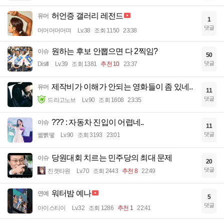
허언증 갤러리 레전드
유머
1
댓글
머머머머머며
Lv.38
조회 1150
23:38
원하는 후보 안뽑으면 다 2찍임?
이슈
50
댓글
Disifi
Lv.39
조회 1381
추천 10
23:37
제작비가 이해가 안되는 영화들이 좀 있네..
유머
11
댓글
드라고노브
Lv.90
조회 1608
23:35
??? : 자동차 진입이 어렵네..
이슈
11
댓글
꿻뻵뗗
Lv.90
조회 3193
23:01
당원대회 치르는 민주당의 최대 문제
이슈
20
댓글
진겟타원
Lv.70
조회 2443
추천 8
22:49
워터밤 예나
연예
5
댓글
아이스티이
Lv.32
조회 1286
추천 1
22:41