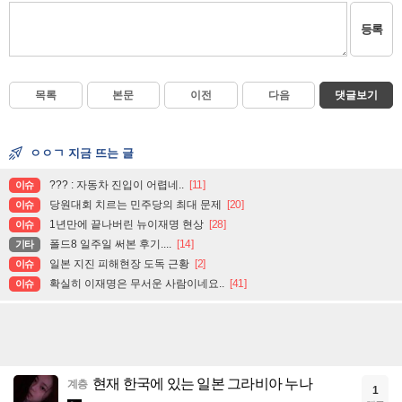
등록
목록
본문
이전
다음
댓글보기
ㅇㅇㄱ 지금 뜨는 글
??? : 자동차 진입이 어렵네..
[11]
이슈
당원대회 치르는 민주당의 최대 문제
[20]
이슈
1년만에 끝나버린 뉴이재명 현상
[28]
이슈
폴드8 일주일 써본 후기....
[14]
기타
일본 지진 피해현장 도독 근황
[2]
이슈
확실히 이재명은 무서운 사람이네요..
[41]
이슈
현재 한국에 있는 일본 그라비아 누나
계층
1