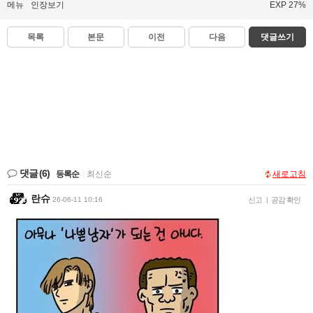
메뉴
인장보기
EXP 27%
목록
본문
이전
다음
댓글쓰기
댓글
(6)
등록순
|
최신순
새로고침
란슈
26-06-11 10:16
신고
|
공감 확인