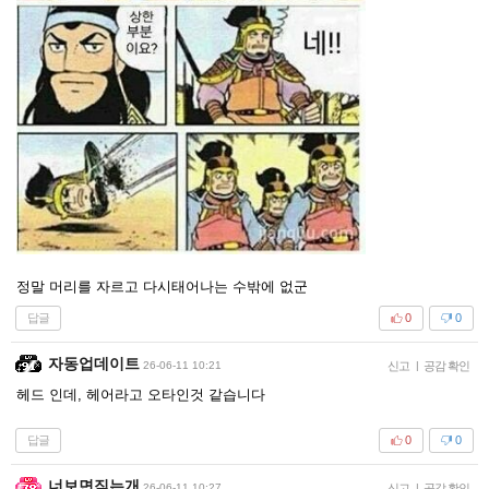
정말 머리를 자르고 다시태어나는 수밖에 없군
답글
0
0
자동업데이트
26-06-11 10:21
신고
|
공감 확인
헤드 인데, 헤어라고 오타인것 같습니다
답글
0
0
너보면짖는개
26-06-11 10:27
신고
|
공감 확인