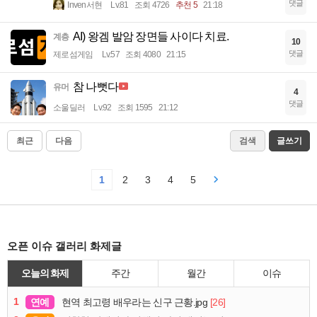
댓글
Inven서현
Lv.81
조회 4726
추천 5
21:18
AI) 왕겜 발암 장면들 사이다 치료.
계층
10
댓글
제로섬게임
Lv.57
조회 4080
21:15
참 나뻣다
유머
4
댓글
소울딜러
Lv.92
조회 1595
21:12
최근
다음
검색
글쓰기
1
2
3
4
5
오픈 이슈 갤러리 화제글
오늘의 화제
주간
월간
이슈
1
연예
[26]
현역 최고령 배우라는 신구 근황.jpg