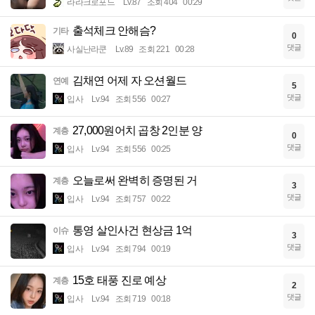
라라크로포드
Lv.87
조회 404
00:29
출석체크 안해슴?
기타
0
댓글
사실난라쿤
Lv.89
조회 221
00:28
김채연 어제 자 오션월드
연예
5
댓글
입사
Lv.94
조회 556
00:27
27,000원어치 곱창 2인분 양
계층
0
댓글
입사
Lv.94
조회 556
00:25
오늘로써 완벽히 증명된 거
계층
3
댓글
입사
Lv.94
조회 757
00:22
통영 살인사건 현상금 1억
이슈
3
댓글
입사
Lv.94
조회 794
00:19
15호 태풍 진로 예상
계층
2
댓글
입사
Lv.94
조회 719
00:18