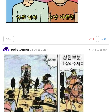
답글
1
0
redstormer
26-06-11 10:17
신고
|
공감 확인