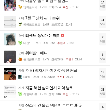
다음주 놀토 리센느 출연...
연예
14
댓글
많이슬프다
Lv.90
조회 3534
추천 8
21:48
7월 국산차 판매 순위
기타
11
댓글
라라크로포드
Lv.87
조회 3712
21:43
리센느 쫑알대는 메이
연예
7
댓글
대센느
Lv.91
조회 1355
추천 3
21:30
워터밤 _ 예나
연예
6
댓글
돌체콜드부르
Lv.79
조회 2959
추천 1
21:24
ㅇㅎ) 막차시간이 가까워진 커플
계층
19
댓글
Earth
Lv.96
조회 10539
추천 1
21:21
지금 북한 삼지연시 지역 날씨
사진
31
댓글
아인하샤드
Lv.70
조회 5016
추천 5
21:19
산소에 간 울집 댕댕이 ㄷㄷㄷ.JPG
사진
4