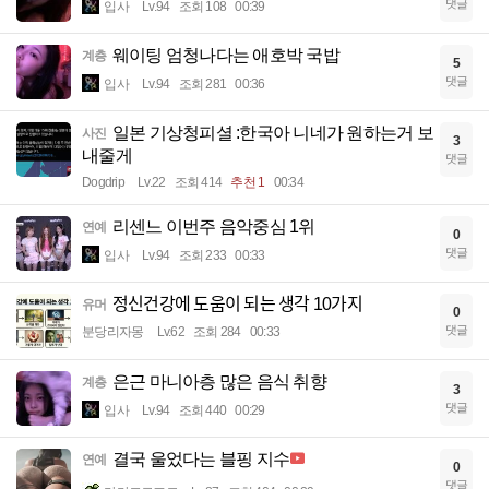
댓글
입사
Lv.94
조회 108
00:39
웨이팅 엄청나다는 애호박 국밥
계층
5
댓글
입사
Lv.94
조회 281
00:36
일본 기상청피셜 :한국아 니네가 원하는거 보
사진
3
내줄게
댓글
Dogdrip
Lv.22
조회 414
추천 1
00:34
리센느 이번주 음악중심 1위
연예
0
댓글
입사
Lv.94
조회 233
00:33
정신건강에 도움이 되는 생각 10가지
유머
0
댓글
분당리자몽
Lv.62
조회 284
00:33
은근 마니아층 많은 음식 취향
계층
3
댓글
입사
Lv.94
조회 440
00:29
결국 울었다는 블핑 지수
연예
0
댓글