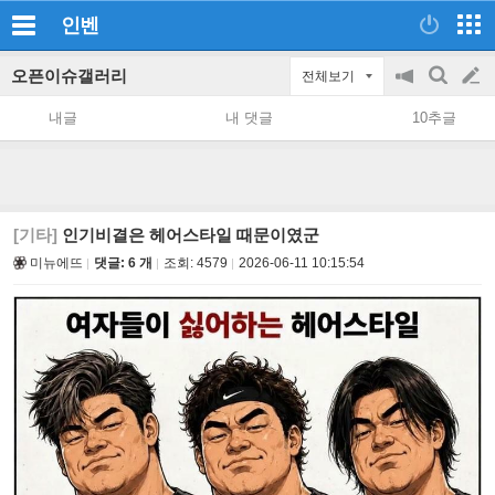
인벤
오픈이슈갤러리
전체보기
공
검
글
지
색
내글
내 댓글
10추글
on/off
쓰
기
[기타]
인기비결은 헤어스타일 때문이였군
미뉴에뜨
댓글: 6 개
조회:
4579
2026-06-11 10:15:54