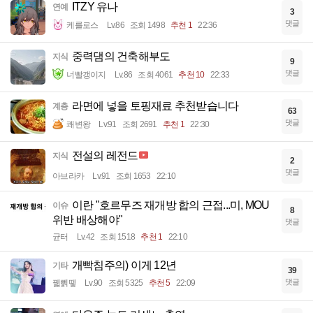
ITZY 유나
연예
3
댓글
케를로스
Lv.86
조회 1498
추천 1
22:36
중력댐의 건축해부도
지식
9
댓글
너빨갱이지
Lv.86
조회 4061
추천 10
22:33
라면에 넣을 토핑재료 추천받습니다
계층
63
댓글
쾌변왕
Lv.91
조회 2691
추천 1
22:30
전설의 레전드
지식
2
댓글
아브라카
Lv.91
조회 1653
22:10
이란 "호르무즈 재개방 합의 근접...미, MOU
이슈
8
위반 배상해야"
댓글
균터
Lv.42
조회 1518
추천 1
22:10
개빡침주의) 이게 12년
기타
39
댓글
꿻뻵뗗
Lv.90
조회 5325
추천 5
22:09