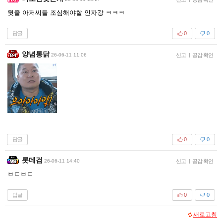
윗줄 아저씨들 조심해야할 인자강 ㅋㅋㅋ
답글
0
0
양념통닭
26-06-11 11:06
신고
|
공감 확인
답글
0
0
롯데검
26-06-11 14:40
신고
|
공감 확인
ㅂㄷㅂㄷ
답글
0
0
새로고침