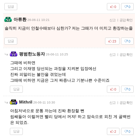
답글
0
0
아류환
26-06-11 10:21
신고
|
공감 확인
솔직히 지금이 안철수때보다 심한가? 저는 그때가 더 미치고 환장하는줄
답글
23
0
평범한노동자
26-06-11 10:25
신고
|
공감 확인
그때에 비하면
그리고 이재명 당선되는 과정을 지켜본 입장에선
진짜 피말리는 불안을 겪었는데
그때에 비하면 지금은 그저 짜증나고 기분나쁜 수준이죠
답글
0
0
Mithril
26-06-11 10:30
신고
|
공감 확인
아침저녁으로 문통 까는데 진짜 환장할 뻔
씹쌔들아 이럴꺼면 빨리 당에서 꺼져! 하고 맘속으로 외친 게 골백번
은 되었죠.
답글
2
0