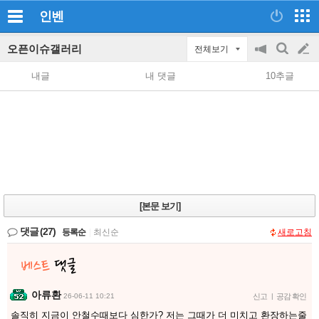
인벤
오픈이슈갤러리
전체보기
공
검
글
지
색
내글
내 댓글
10추글
on/off
쓰
기
[본문 보기]
댓글
(27)
등록순
|
최신순
새로고침
아류환
26-06-11 10:21
신고
|
공감 확인
솔직히 지금이 안철수때보다 심한가? 저는 그때가 더 미치고 환장하는줄