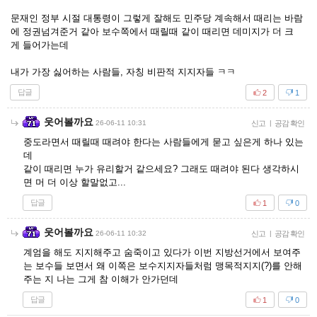
문재인 정부 시절 대통령이 그렇게 잘해도 민주당 계속해서 때리는 바람
에 정권넘겨준거 같아 보수쪽에서 때릴때 같이 때리면 데미지가 더 크
게 들어가는데
내가 가장 싫어하는 사람들, 자칭 비판적 지지자들 ㅋㅋ
답글
2
1
웃어볼까요
26-06-11 10:31
신고
|
공감 확인
중도라면서 때릴때 때려야 한다는 사람들에게 묻고 싶은게 하나 있는
데
같이 때리면 누가 유리할거 같으세요? 그래도 때려야 된다 생각하시
면 머 더 이상 할말없고...
답글
1
0
웃어볼까요
26-06-11 10:32
신고
|
공감 확인
계엄을 해도 지지해주고 숨죽이고 있다가 이번 지방선거에서 보여주
는 보수들 보면서 왜 이쪽은 보수지지자들처럼 맹목적지지(?)를 안해
주는 지 나는 그게 참 이해가 안가던데
답글
1
0