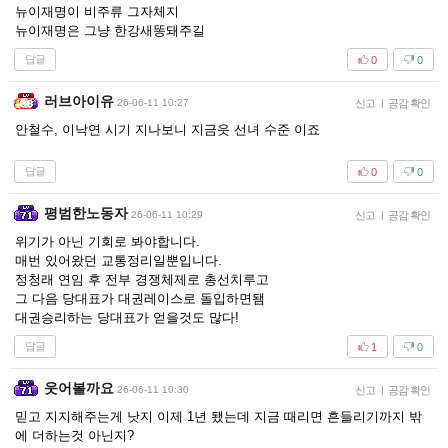
뉴이재명이 비주류 그자체지
뉴이재명은 그냥 한강새똥돼주길
답글
0
0
러브아이유
26-06-11 10:27
신고
|
공감 확인
안철수, 이낙연 시기 지나보니 지금읏 선녀 수준 이죠
답글
0
0
평범한노동자
26-06-11 10:29
신고
|
공감 확인
위기가 아닌 기회로 봐야합니다.
매번 있어왔던 교통정리일뿐입니다.
정청래 연임 후 전부 경쟁체제로 총선치루고
그 다음 당대표가 대권레이스로 돌입하면됌
대권승리하는 당대표가 얻을것도 많다!
답글
1
0
웃어볼까요
26-06-11 10:30
신고
|
공감 확인
믿고 지지해주는게 낫지 이제 1년 됐는데 지금 때리면 흔들리기까지 밖
에 더하는것 아닌지?