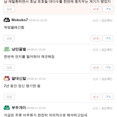
남 재탈환하면서 호남 토호들 대다수를 한번에 똥치우는 계기가 됐었지
답글
6
0
Mokoko7
26-06-11 10:22
신고
|
공감 확인
쳐맞을때긴함
답글
0
0
낭만꿀벌
26-06-11 10:22
신고
|
공감 확인
한번씩 먼지를 털어줘야 깨긋해짐
답글
0
0
말대신칼
26-06-11 10:22
신고
|
공감 확인
2년 동안 정신 챙기면 됨
답글
1
0
부두개미
26-06-11 10:23
신고
|
공감 확인
지금은 주류 비주류가 완전히 자의적으로 해석하고있네.