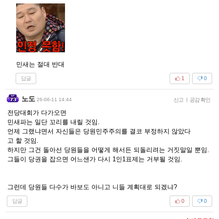
민새는 절대 반대
답글
1
0
노도
26-06-11 14:44
신고
|
공감 확인
전당대회가 다가오면
민새파는 일단 꼬리를 내릴 것임.
언제 그랬냐면서 자신들은 당원민주주의를 결코 부정하지 않았다
고 할 것임.
하지만 그건 돌아선 당원들을 어떻게 해서든 되돌리려는 거짓말일 뿐임.
그들이 당권을 잡으면 어느샌가 다시 1인1표제는 거부될 것임.
그런데 당원들 다수가 바보도 아니고 니들 계획대로 되겠냐?
답글
0
0