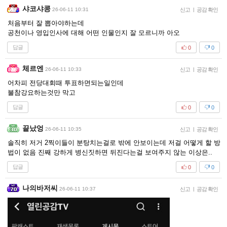
샤코샤콩
26-06-11 10:31
신고
|
공감 확인
처음부터 잘 뽑아야하는데
공천이나 영입인사에 대해 어떤 인물인지 잘 모르니까 아오
답글
0
0
체르엔
26-06-11 10:33
신고
|
공감 확인
어차피 전당대회때 투표하면되는일인데
불참강요하는것만 막고
답글
0
0
끝났엉
26-06-11 10:35
신고
|
공감 확인
솔직히 저거 2찍이들이 분탕치는걸로 밖에 안보이는데 저걸 어떻게 할 방
법이 없음 진째 강하게 병신짓하면 뒤진다는걸 보여주지 않는 이상은..
답글
0
0
나의바저씨
26-06-11 10:37
신고
|
공감 확인