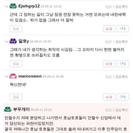
Ejwhgrp12
26-06-11 10:32
신고
|
공감 확인
근데 그 망하는 길이 그냥 정권 연장 못하는 거면 모르는데 내란세력
이 있잖소.. 뒤가 없음 그래서 더 절박
답글
0
0
알로y
26-06-11 10:33
신고
|
공감 확인
그때가 내가 생각하는 최악의 시김임... 그 꼬라지 다시 한번 벌어지
면 홧병으로 쓰러질지도 모름
답글
0
0
marcoswon
26-06-11 10:36
신고
|
공감 확인
혁신전대!
답글
0
0
부두개미
26-06-11 10:21
신고
|
공감 확인
안철수가 저때 분당하고 나가면서 호남토호들이 안철수 신당에서 대
거 당선되는 파란이있었지만.
결국 저때나간 호남 토호들은 그대로 쓸려 떠내려가고 이후 민주당이 호