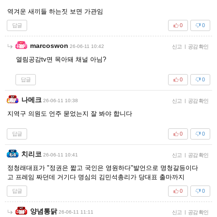
역겨운 새끼들 하는짓 보면 가관임
답글
0
0
marcoswon
26-06-11 10:42
신고
|
공감 확인
열림공감tv면 목아돼 채널 아님?
답글
0
0
나메크
26-06-11 10:38
신고
|
공감 확인
지역구 의원도 언주 묻었는지 잘 봐야 합니다
답글
0
0
치리코
26-06-11 10:41
신고
|
공감 확인
정청래대표가 "정권은 짧고 국인은 영원하다"발언으로 명청갈등이다
고 프레임 짜던데 거기다 명심의 김민석총리가 당대표 출마까지
답글
0
0
양념통닭
26-06-11 11:11
신고
|
공감 확인