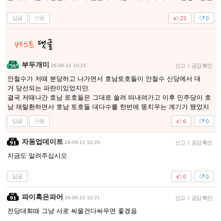
답글
이동
23
0
부두개미
26-06-11 10:21
신고
|
공감 확인
안철수가 저때 분당하고 나가면서 호남토호들이 안철수 신당에서 대
거 당선되는 파란이있었지만.
결국 저때나간 호남 토호들은 그대로 쓸려 떠내려가고 이후 민주당이 호
남 재탈환하면서 호남 토호들 대다수를 한번에 똥치우는 계기가 됐었지
답글
이동
6
0
자동업데이트
26-06-11 10:20
신고
|
공감 확인
지금도 알려주십시오
답글
0
0
파이혹은파어
26-06-11 10:21
신고
|
공감 확인
전당대회때 그냥 서로 싸울건다싸우면 좋겠음