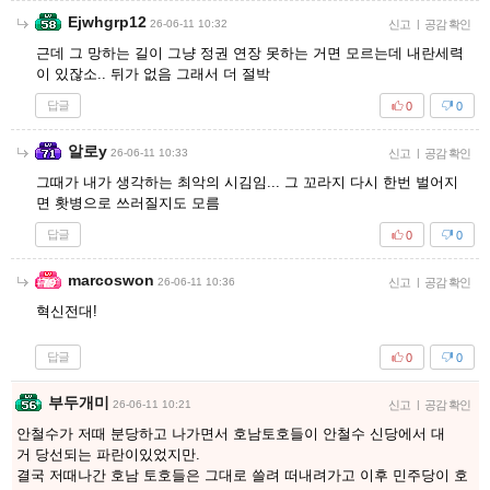
Ejwhgrp12
26-06-11 10:32
신고
|
공감 확인
근데 그 망하는 길이 그냥 정권 연장 못하는 거면 모르는데 내란세력
이 있잖소.. 뒤가 없음 그래서 더 절박
답글
0
0
알로y
26-06-11 10:33
신고
|
공감 확인
그때가 내가 생각하는 최악의 시김임... 그 꼬라지 다시 한번 벌어지
면 홧병으로 쓰러질지도 모름
답글
0
0
marcoswon
26-06-11 10:36
신고
|
공감 확인
혁신전대!
답글
0
0
부두개미
26-06-11 10:21
신고
|
공감 확인
안철수가 저때 분당하고 나가면서 호남토호들이 안철수 신당에서 대
거 당선되는 파란이있었지만.
결국 저때나간 호남 토호들은 그대로 쓸려 떠내려가고 이후 민주당이 호