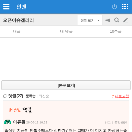
인벤
오픈이슈갤러리
전체보기
공
검
글
지
색
내글
내 댓글
10추글
on/off
쓰
기
[본문 보기]
댓글
(27)
등록순
|
최신순
새로고침
아류환
26-06-11 10:21
신고
|
공감 확인
솔직히 지금이 안철수때보다 심한가? 저는 그때가 더 미치고 환장하는줄