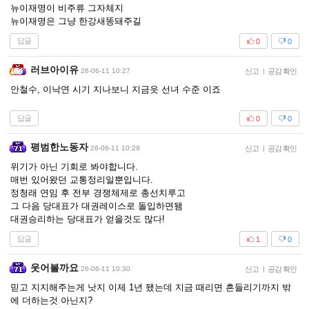
뉴이재명이 비주류 그자체지
뉴이재명은 그냥 한강새똥돼주길
답글
0
0
러브아이유
26-06-11 10:27
신고
|
공감 확인
안철수, 이낙연 시기 지나보니 지금읏 선녀 수준 이죠
답글
0
0
평범한노동자
26-06-11 10:29
신고
|
공감 확인
위기가 아닌 기회로 봐야합니다.
매번 있어왔던 교통정리일뿐입니다.
정청래 연임 후 전부 경쟁체제로 총선치루고
그 다음 당대표가 대권레이스로 돌입하면됌
대권승리하는 당대표가 얻을것도 많다!
답글
1
0
웃어볼까요
26-06-11 10:30
신고
|
공감 확인
믿고 지지해주는게 낫지 이제 1년 됐는데 지금 때리면 흔들리기까지 밖
에 더하는것 아닌지?