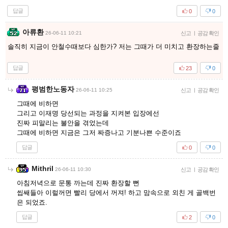
답글
0
0
아류환
26-06-11 10:21
신고
|
공감 확인
솔직히 지금이 안철수때보다 심한가? 저는 그때가 더 미치고 환장하는줄
답글
23
0
평범한노동자
26-06-11 10:25
신고
|
공감 확인
그때에 비하면
그리고 이재명 당선되는 과정을 지켜본 입장에선
진짜 피말리는 불안을 겪었는데
그때에 비하면 지금은 그저 짜증나고 기분나쁜 수준이죠
답글
0
0
Mithril
26-06-11 10:30
신고
|
공감 확인
아침저녁으로 문통 까는데 진짜 환장할 뻔
씹쌔들아 이럴꺼면 빨리 당에서 꺼져! 하고 맘속으로 외친 게 골백번
은 되었죠.
답글
2
0