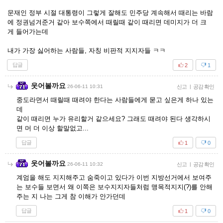
문재인 정부 시절 대통령이 그렇게 잘해도 민주당 계속해서 때리는 바람
에 정권넘겨준거 같아 보수쪽에서 때릴때 같이 때리면 데미지가 더 크
게 들어가는데
내가 가장 싫어하는 사람들, 자칭 비판적 지지자들 ㅋㅋ
답글
2
1
웃어볼까요
26-06-11 10:31
신고
|
공감 확인
중도라면서 때릴때 때려야 한다는 사람들에게 묻고 싶은게 하나 있는
데
같이 때리면 누가 유리할거 같으세요? 그래도 때려야 된다 생각하시
면 머 더 이상 할말없고...
답글
1
0
웃어볼까요
26-06-11 10:32
신고
|
공감 확인
계엄을 해도 지지해주고 숨죽이고 있다가 이번 지방선거에서 보여주
는 보수들 보면서 왜 이쪽은 보수지지자들처럼 맹목적지지(?)를 안해
주는 지 나는 그게 참 이해가 안가던데
답글
1
0