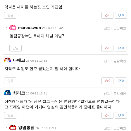
역겨운 새끼들 하는짓 보면 가관임
답글
0
0
marcoswon
26-06-11 10:42
신고
|
공감 확인
열림공감tv면 목아돼 채널 아님?
답글
0
0
나메크
26-06-11 10:38
신고
|
공감 확인
지역구 의원도 언주 묻었는지 잘 봐야 합니다
답글
0
0
치리코
26-06-11 10:41
신고
|
공감 확인
정청래대표가 "정권은 짧고 국인은 영원하다"발언으로 명청갈등이다
고 프레임 짜던데 거기다 명심의 김민석총리가 당대표 출마까지
답글
0
0
양념통닭
26-06-11 11:11
신고
|
공감 확인