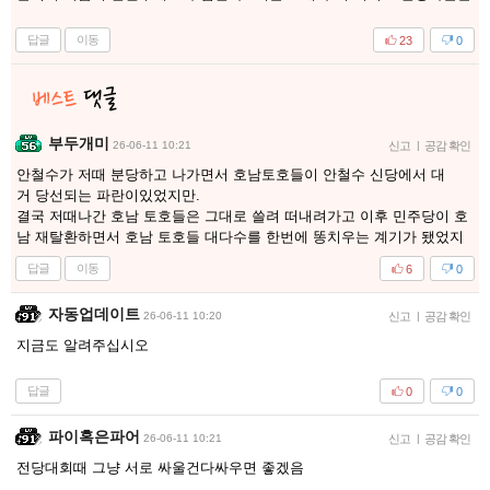
답글
이동
23
0
부두개미
26-06-11 10:21
신고
|
공감 확인
안철수가 저때 분당하고 나가면서 호남토호들이 안철수 신당에서 대
거 당선되는 파란이있었지만.
결국 저때나간 호남 토호들은 그대로 쓸려 떠내려가고 이후 민주당이 호
남 재탈환하면서 호남 토호들 대다수를 한번에 똥치우는 계기가 됐었지
답글
이동
6
0
자동업데이트
26-06-11 10:20
신고
|
공감 확인
지금도 알려주십시오
답글
0
0
파이혹은파어
26-06-11 10:21
신고
|
공감 확인
전당대회때 그냥 서로 싸울건다싸우면 좋겠음