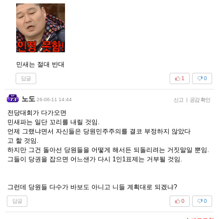
민새는 절대 반대
답글
1
0
노도
26-06-11 14:44
신고
|
공감 확인
전당대회가 다가오면
민새파는 일단 꼬리를 내릴 것임.
언제 그랬냐면서 자신들은 당원민주주의를 결코 부정하지 않았다
고 할 것임.
하지만 그건 돌아선 당원들을 어떻게 해서든 되돌리려는 거짓말일 뿐임.
그들이 당권을 잡으면 어느샌가 다시 1인1표제는 거부될 것임.
그런데 당원들 다수가 바보도 아니고 니들 계획대로 되겠냐?
답글
0
0