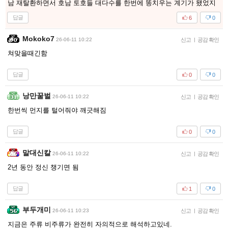
남 재탈환하면서 호남 토호들 대다수를 한번에 똥치우는 계기가 됐었지
답글
6
0
Mokoko7
26-06-11 10:22
신고
|
공감 확인
쳐맞을때긴함
답글
0
0
낭만꿀벌
26-06-11 10:22
신고
|
공감 확인
한번씩 먼지를 털어줘야 깨긋해짐
답글
0
0
말대신칼
26-06-11 10:22
신고
|
공감 확인
2년 동안 정신 챙기면 됨
답글
1
0
부두개미
26-06-11 10:23
신고
|
공감 확인
지금은 주류 비주류가 완전히 자의적으로 해석하고있네.