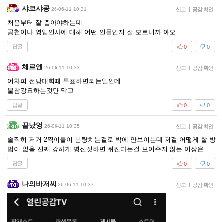
샤코샤콩
26-06-11 10:31
신고
|
공감 확인
처음부터 잘 뽑아야하는데
공천이나 영입인사에 대해 어떤 인물인지 잘 모르니까 아오
답글
0
0
체르엔
26-06-11 10:33
신고
|
공감 확인
어차피 전당대회때 투표하면되는일인데
불참강요하는것만 막고
답글
0
0
끝났엉
26-06-11 10:35
신고
|
공감 확인
솔직히 저거 2찍이들이 분탕치는걸로 밖에 안보이는데 저걸 어떻게 할 방
법이 없음 진째 강하게 병신짓하면 뒤진다는걸 보여주지 않는 이상은..
답글
0
0
나의바저씨
26-06-11 10:37
신고
|
공감 확인