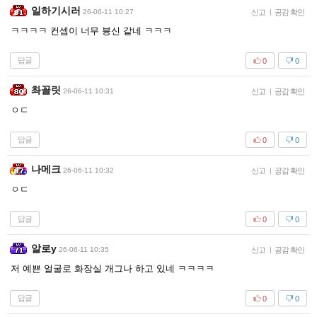
일하기시러
26-06-11 10:27
신고
|
공감 확인
ㅋㅋㅋㅋ 컨셉이 너무 븅신 같네 ㅋㅋㅋ
답글
0
0
촤꼴릿
26-06-11 10:31
신고
|
공감 확인
ㅇㄷ
답글
0
0
나메크
26-06-11 10:32
신고
|
공감 확인
ㅇㄷ
답글
0
0
알로y
26-06-11 10:35
신고
|
공감 확인
저 예쁜 얼굴로 화장실 개그나 하고 있네 ㅋㅋㅋㅋ
답글
0
0