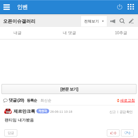
인벤
오픈이슈갤러리
전체보기
공
검
글
지
색
내글
내 댓글
10추글
on/off
쓰
기
[본문 보기]
댓글
(20)
등록순
|
최신순
새로고침
제르만크록
26-06-11 10:18
신고
|
공감 확인
팬티임 내가봤음
답글
0
0