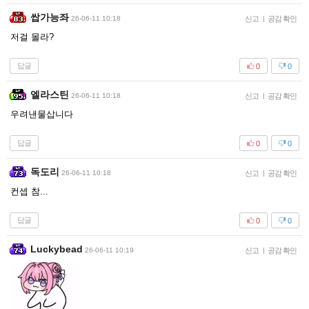
쌉가능좌
26-06-11 10:18
신고
|
공감 확인
저걸 몰라?
답글
0
0
엘라스틴
26-06-11 10:18
신고
|
공감 확인
우려낸물삽니다
답글
0
0
독도리
26-06-11 10:18
신고
|
공감 확인
컨셉 참...
답글
0
0
Luckybead
26-06-11 10:19
신고
|
공감 확인