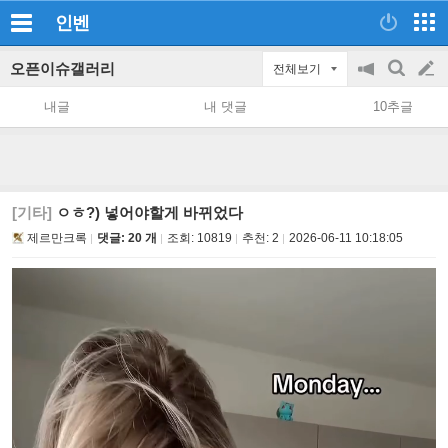
인벤
오픈이슈갤러리
전체보기
공
검
글
지
색
내글
내 댓글
10추글
on/off
쓰
기
[기타]
ㅇㅎ?) 넣어야할게 바뀌었다
제르만크록
댓글: 20 개
조회:
10819
추천:
2
2026-06-11 10:18:05