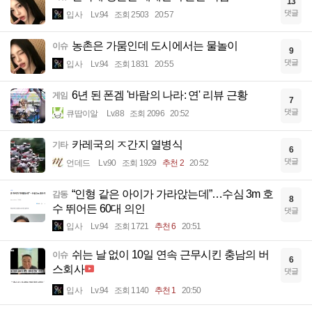
13
댓글
입사
Lv.94
조회 2503
20:57
농촌은 가뭄인데 도시에서는 물놀이
이슈
9
댓글
입사
Lv.94
조회 1831
20:55
6년 된 폰겜 '바람의 나라: 연' 리뷰 근황
게임
7
댓글
큐땁이알
Lv.88
조회 2096
20:52
카레국의 ㅈ간지 열병식
기타
6
댓글
언데드
Lv.90
조회 1929
추천 2
20:52
“인형 같은 아이가 가라앉는데”…수심 3m 호
감동
8
수 뛰어든 60대 의인
댓글
입사
Lv.94
조회 1721
추천 6
20:51
쉬는 날 없이 10일 연속 근무시킨 충남의 버
이슈
6
스회사
댓글
입사
Lv.94
조회 1140
추천 1
20:50