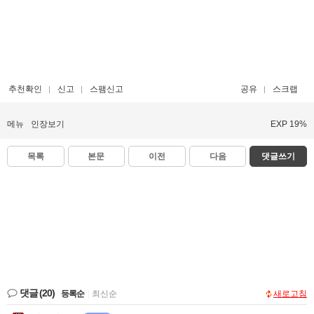
추천확인
신고
스팸신고
공유
스크랩
메뉴
인장보기
EXP 19%
목록
본문
이전
다음
댓글쓰기
댓글
(20)
등록순
|
최신순
새로고침