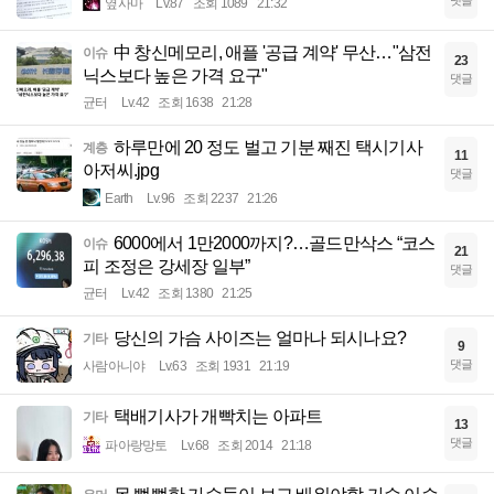
옆사마
Lv.87
조회 1089
21:32
中 창신메모리, 애플 '공급 계약' 무산…"삼전
이슈
23
닉스보다 높은 가격 요구"
댓글
균터
Lv.42
조회 1638
21:28
하루만에 20 정도 벌고 기분 째진 택시기사
계층
11
아저씨.jpg
댓글
Earth
Lv.96
조회 2237
21:26
6000에서 1만2000까지?…골드만삭스 “코스
이슈
21
피 조정은 강세장 일부”
댓글
균터
Lv.42
조회 1380
21:25
당신의 가슴 사이즈는 얼마나 되시나요?
기타
9
댓글
사람아니야
Lv.63
조회 1931
21:19
택배기사가 개빡치는 아파트
기타
13
댓글
파아랑망토
Lv.68
조회 2014
21:18