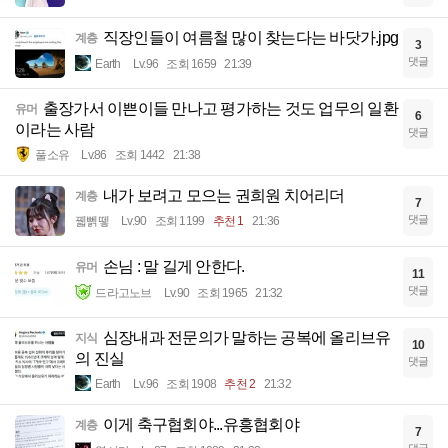
직장인들이 여름철 많이 찾는다는 바닷가.jpg
계층
3
댓글
Earth
Lv.96
조회 1659
21:39
출장가서 이쁜이들 만나고 평가하는 것도 업무의 일환
유머
6
이라는 사람
댓글
풀소유
Lv.86
조회 1442
21:38
내가 보려고 모으는 권희원 치어리더
계층
7
댓글
꿻뻵뗗
Lv.90
조회 1199
추천 1
21:36
손님 : 말 길게 안한다.
유머
11
댓글
드라고노브
Lv.90
조회 1965
21:32
심장내과 전문의가 말하는 공복에 올리브유
지식
10
의 진실
댓글
Earth
Lv.96
조회 1908
추천 2
21:32
이게 축구협회야...유흥협회야
계층
7
댓글