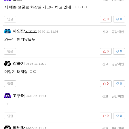
저 예쁜 얼굴로 화장실 개그나 하고 있네 ㅋㅋㅋㅋ
답글
0
0
파인망고코코
26-06-11 11:03
신고
|
공감 확인
와근데 인기많을듯
답글
0
0
강슬기
26-06-11 11:32
신고
|
공감 확인
더럽게 왜저럼 ㄷㄷ
답글
0
0
고구머
26-06-11 11:34
신고
|
공감 확인
ㅋ
답글
0
0
쾌변왕
26-06-11 11:41
신고
|
공감 확인