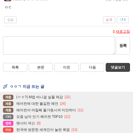
ㅇㄷ
답글
0
0
새로고침
등록
목록
본문
이전
다음
댓글보기
ㅇㅇㄱ 지금 뜨는 글
(ㅇㅎ?) M컵 바니걸 실물 체감
[32]
계층
에어컨에 대한 불길한 예언
[24]
계층
에어컨아 며칠째 풀가동시켜 미안하다
[11]
계층
요즘 남자 인기 헤어컷 T0P10
[12]
기타
맨시티 여신
[6]
연예
한국에 방문한 세계인이 놀란 폭염
[13]
이슈