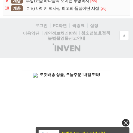
9
계층
[56]
후방)요즘 하나둘씩 보이는 투명의자
10
계층
[26]
ㅇㅎ) 나이키 역사상 최고의 품질이던 시절
로그인
PC화면
퀵링크
설정
청소년보호정책
이용약관
개인정보처리방침
▲
불법촬영물신고안내
(주)
인
벤