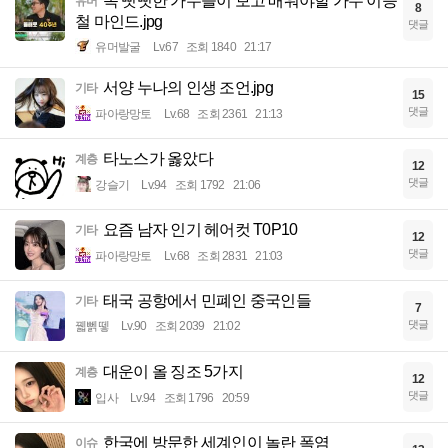
목 뻣뻣한 가수들이 보고 배워야할 가수 이승
유머
8
철 마인드.jpg
댓글
유머발굴
Lv.67
조회 1840
21:17
서양 누나의 인생 조언.jpg
기타
15
댓글
파아랑망토
Lv.68
조회 2361
21:13
타노스가 옳았다
계층
12
댓글
강슬기
Lv.94
조회 1792
21:06
요즘 남자 인기 헤어컷 T0P10
기타
12
댓글
파아랑망토
Lv.68
조회 2831
21:03
태국 공항에서 민폐인 중국인들
기타
7
댓글
꿻뻵뗗
Lv.90
조회 2039
21:02
대운이 올 징조 5가지
계층
12
댓글
입사
Lv.94
조회 1796
20:59
한국에 방문한 세계인이 놀란 폭염
이슈