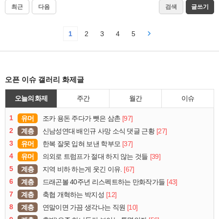
최근
다음
검색
글쓰기
1
2
3
4
5
오픈 이슈 갤러리 화제글
오늘의 화제
주간
월간
이슈
1
유머
[97]
조카 용돈 주다가 뺏은 삼촌
2
계층
[27]
신남성연대 배인규 사망 소식 댓글 근황
3
유머
[37]
한복 잘못 입혀 보낸 학부모
4
유머
[39]
의외로 트럼프가 절대 하지 않는 것들
5
계층
[67]
지역 비하 하는게 웃긴 이유.
6
계층
[43]
드래곤볼 40주년 리스펙트하는 만화작가들
7
계층
[12]
축협 개혁하는 박지성
8
계층
[10]
연말이면 가끔 생각나는 직원