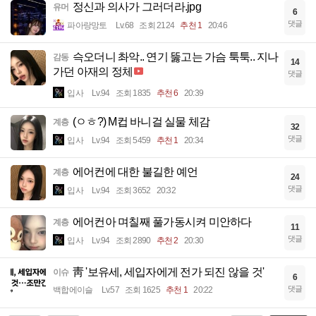
정신과 의사가 그러더라.jpg
유머
6
댓글
파아랑망토
Lv.68
조회 2124
추천 1
20:46
슥오더니 촤악.. 연기 뚫고는 가슴 툭툭.. 지나
감동
14
가던 아재의 정체
댓글
입사
Lv.94
조회 1835
추천 6
20:39
(ㅇㅎ?) M컵 바니걸 실물 체감
계층
32
댓글
입사
Lv.94
조회 5459
추천 1
20:34
에어컨에 대한 불길한 예언
계층
24
댓글
입사
Lv.94
조회 3652
20:32
에어컨아 며칠째 풀가동시켜 미안하다
계층
11
댓글
입사
Lv.94
조회 2890
추천 2
20:30
靑 '보유세, 세입자에게 전가 되진 않을 것'
이슈
6
댓글
백합에이슬
Lv.57
조회 1625
추천 1
20:22