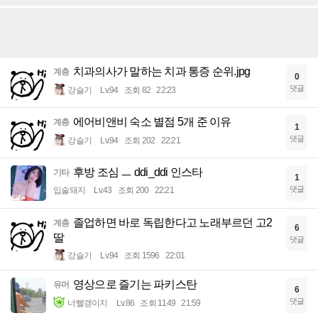
치과의사가 말하는 치과 통증 순위.jpg
계층
0
댓글
강슬기
Lv.94
조회 82
22:23
에어비앤비 숙소 별점 5개 준 이유
계층
1
댓글
강슬기
Lv.94
조회 202
22:21
후방 조심 ㅡ ddi_ddi 인스타
기타
1
댓글
입술돼지
Lv.43
조회 200
22:21
졸업하면 바로 독립한다고 노래부르던 고2
계층
6
딸
댓글
강슬기
Lv.94
조회 1596
22:01
영상으로 즐기는 파키스탄
유머
6
댓글
너빨갱이지
Lv.86
조회 1149
21:59