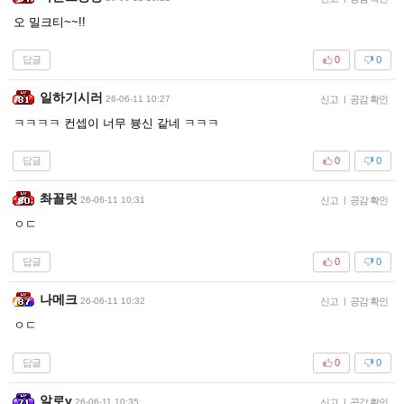
오 밀크티~~!!
답글
0
0
일하기시러
26-06-11 10:27
신고
|
공감 확인
ㅋㅋㅋㅋ 컨셉이 너무 븅신 같네 ㅋㅋㅋ
답글
0
0
촤꼴릿
26-06-11 10:31
신고
|
공감 확인
ㅇㄷ
답글
0
0
나메크
26-06-11 10:32
신고
|
공감 확인
ㅇㄷ
답글
0
0
알로y
26-06-11 10:35
신고
|
공감 확인