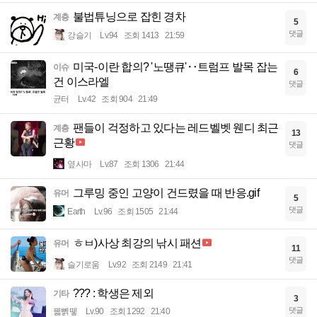
불법튜닝으로 잡힌 경차
계층
5
댓글
강슬기
Lv.94
조회 1413
21:59
미국-이란 합의? '노땡큐'‥트럼프 발목 잡는
이슈
6
건 이스라엘
댓글
균터
Lv.42
조회 904
21:49
팬들이 걱정하고 있다는 레드벨벳 웬디 최근
계층
13
근황
댓글
옆사마
Lv.87
조회 1306
21:44
그루밍 중인 고양이 건드렸을 때 반응.gif
유머
5
댓글
Earth
Lv.96
조회 1505
21:44
ㅎㅂ)사상 최강의 낚시 패션
유머
11
댓글
슬기로움
Lv.92
조회 2149
21:41
??? : 학생은 제외
기타
3
댓글
꿻뻵뗗
Lv.90
조회 1292
21:40