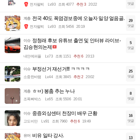
댓글
전자팔찌
Lv.93
조회 4077
추천 3
20:22
전국 40도 폭염경보중에 오늘자 밀양 얼음골.
계층
29
댓글
전자팔찌
Lv.93
조회 5456
20:19
정청래 후보 유튜브 출연 및 인터뷰 라이브-
이슈
5
김승현의논제
댓글
내안에퍼플
Lv.73
조회 1151
추천 6
20:13
부정선거 재선거!!! ㅋㅋㅋㅋ
이슈
25
댓글
소중한바램
Lv.44
조회 3845
추천 2
20:02
ㅎㅂ) 봉춤 추는 누나
계층
8
댓글
조폭빠박스
Lv.65
조회 5506
20:01
중증외상센터 천장미 배우 근황
이슈
16
댓글
고도비만
Lv.91
조회 7960
추천 6
19:49
비유 일타 강사.
유머
13