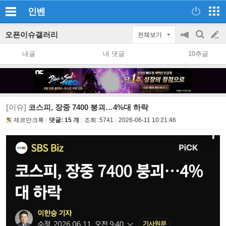
인벤
오픈이슈갤러리
전체보기
공
검
글
지
색
내글
내 댓글
10추글
on/off
쓰
기
[이슈]
코스피, 장중 7400 붕괴…4%대 하락
제르만크록
댓글: 15 개
조회:
5741
2026-06-11 10:21:46