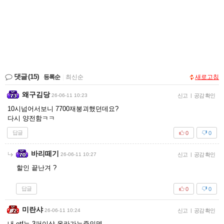
댓글
(15)
등록순
|
최신순
새로고침
왜구김당
26-06-11 10:23
신고
|
공감 확인
10시넘어서보니 7700재붕괴했던데요?
다시 양전함ㅋㅋ
답글
0
0
바리떼기
26-06-11 10:27
신고
|
공감 확인
할인 끝난겨 ?
답글
0
0
미란샤
26-06-11 10:24
신고
|
공감 확인
내 etf는 3퍼이상 올라가는중인뎀...