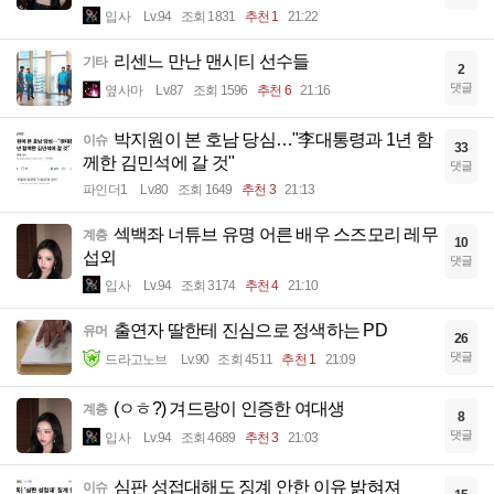
입사
Lv.94
조회 1831
추천 1
21:22
리센느 만난 맨시티 선수들
기타
2
댓글
옆사마
Lv.87
조회 1596
추천 6
21:16
박지원이 본 호남 당심…"李대통령과 1년 함
이슈
33
께한 김민석에 갈 것"
댓글
파인더1
Lv.80
조회 1649
추천 3
21:13
섹백좌 너튜브 유명 어른 배우 스즈모리 레무
계층
10
섭외
댓글
입사
Lv.94
조회 3174
추천 4
21:10
출연자 딸한테 진심으로 정색하는 PD
유머
26
댓글
드라고노브
Lv.90
조회 4511
추천 1
21:09
(ㅇㅎ?) 겨드랑이 인증한 여대생
계층
8
댓글
입사
Lv.94
조회 4689
추천 3
21:03
심판 성접대해도 징계 안한 이유 밝혀져
이슈