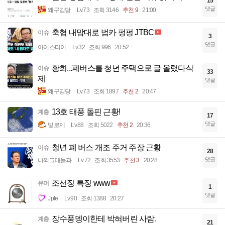
15
댓글
왜구김당
Lv.73
조회 3146
추천 9
21:00
축협 내맘대로 법카 펑펑 JTBC
이슈
3
댓글
아이스티이
Lv.32
조회 996
20:52
황희...폐버스를 청년 주택으로 글 올렸다삭
이슈
33
제
댓글
왜구김당
Lv.73
조회 1897
추천 2
20:47
13호 태풍 돌핀 근황!
계층
17
댓글
빛로제
Lv.88
조회 5022
추천 2
20:36
청년 폐 버스 개조 주거 주장 근황
이슈
28
댓글
나의그대들과
Lv.72
조회 3553
추천 3
20:28
조선징 특징 www
유머
1
댓글
Jple
Lv.90
조회 1388
20:27
장수풍뎅이한테 박혀버린 사람.
계층
21