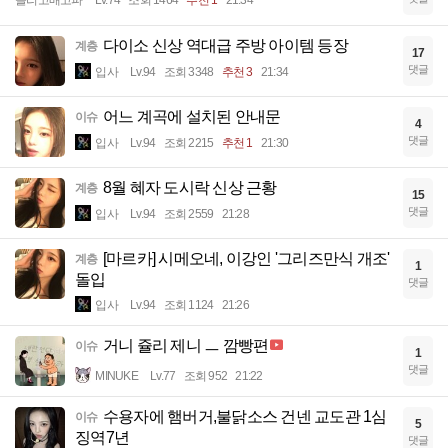
졸리고배고파
Lv.74
조회 1464
추천 1
21:34
다이소 신상 역대급 주방 아이템 등장
계층
17
댓글
입사
Lv.94
조회 3348
추천 3
21:34
어느 계곡에 설치된 안내문
이슈
4
댓글
입사
Lv.94
조회 2215
추천 1
21:30
8월 혜자 도시락 신상 근황
계층
15
댓글
입사
Lv.94
조회 2559
21:28
[마르카] 시메오네, 이강인 '그리즈만식 개조'
계층
1
돌입
댓글
입사
Lv.94
조회 1124
21:26
거니 쥴리 제니 ㅡ 깜빵편
이슈
1
댓글
MINUKE
Lv.77
조회 952
21:22
수용자에 햄버거,불닭소스 건넨 교도관 1심
이슈
5
징역7년
댓글