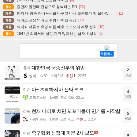
(ㅇㅎ?) 겨드랑이 인증한 여대생
[8]
계층
출연자 딸한테 진심으로 정색하는 PD
[26]
유머
단지 내 방송 아나운서를 바꾸고 나서 집중도가 확 올라갔다는 한 아파트의 안내방송
[11]
계층
다이소 신상 역대급 주방 아이템 등장
[17]
계층
섹백좌 너튜브 유명 어른 배우 스즈모리 레무 섭외
[10]
계층
1847년 의학서에 실린 자위 많이하는 남자 초상화
[5]
유머
대한민국 군종신부의 위엄
유머
2
댓글
썽바
Lv.89
조회 346
추천 1
22:57
아~ ㅈㄹ하지마 진짜 ㅋㅋ
이슈
4
댓글
드라고노브
Lv.90
조회 465
22:55
현재 나이로 치면 꼬꼬마들이 연기를 시작함
감동
5
댓글
사랑방손님
Lv.90
조회 411
추천 1
22:54
축구협회 성접대 파문 2차 보도
이슈
0