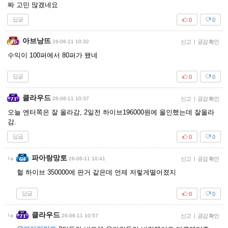
짜 고민 많겠네요
답글
0
0
아브낭뜨
26-06-11 10:32
신고
|
공감 확인
수익이 100퍼에서 80퍼가 됐네
답글
0
0
클라우드
26-06-11 10:37
신고
|
공감 확인
오늘 엔터쪽은 잘 올라감, 2일전 하이브196000원에 올인했는데 잘올라
감.
답글
0
0
파아랑망토
26-06-11 10:41
신고
|
공감 확인
헐 하이브 350000에 판거 같은데 언제 저렇게떨어졌지
답글
0
0
클라우드
26-06-11 10:57
신고
|
공감 확인