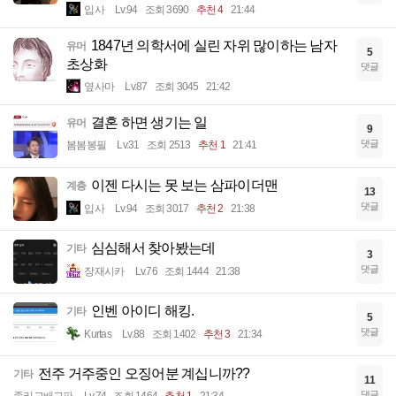
입사
Lv.94
조회 3690
추천 4
21:44
1847년 의학서에 실린 자위 많이하는 남자
유머
5
초상화
댓글
옆사마
Lv.87
조회 3045
21:42
결혼 하면 생기는 일
유머
9
댓글
봄봄봉필
Lv.31
조회 2513
추천 1
21:41
이젠 다시는 못 보는 삼파이더맨
계층
13
댓글
입사
Lv.94
조회 3017
추천 2
21:38
심심해서 찾아봤는데
기타
3
댓글
장재시카
Lv.76
조회 1444
21:38
인벤 아이디 해킹.
기타
5
댓글
Kurtas
Lv.88
조회 1402
추천 3
21:34
전주 거주중인 오징어분 계십니까??
기타
11
댓글