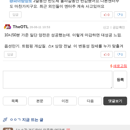
@파아랑망토
2달동안 반도체 올라갈동안 반값됐어요.다른엔터주
도 마찬가지구요. 최근 외인들이 엔터주 계속 사고있어요
답글
0
0
TheOTL
26-06-11 10:53
신고
|
공감 확인
10시50분 가준 일단 양전은 성공했는데. 이렇게 마감하면 대성공 느낌.
옵션만기. 트럼핑 개삽질. 스x 상장 전날. 이 변동성 장세를 누가 맞출겨
답글
0
0
새로고침
등록
목록
본문
이전
다음
댓글보기
ㅇㅇㄱ 지금 뜨는 글