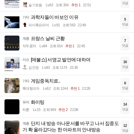
댓글
슬기로움
Lv.92
조회 354
추천 1
22:51
과학자들이 바보인 이유
기타
5
댓글
파이혹은파어
Lv.91
조회 563
22:49
프랑스 날씨 근황
계층
7
댓글
작두콩차
Lv.84
조회 814
추천 1
22:45
[매불쇼] 서영교 발언에 대하여
이슈
16
댓글
김인영
Lv.83
조회 1174
22:30
게임중독치료..
기타
6
댓글
특대형피자
Lv.62
조회 1244
추천 1
22:28
화이팅
유머
14
댓글
히롣
Lv.15
조회 949
추천 2
22:08
단지 내 방송 아나운서를 바꾸고 나서 집중도
계층
12
가 확 올라갔다는 한 아파트의 안내방송
댓글