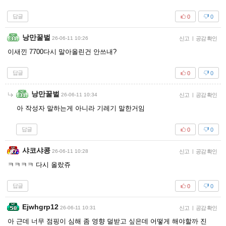
답글
0
0
낭만꿀벌
26-06-11 10:26
신고
|
공감 확인
이새낀 7700다시 말아올린건 안쓰내?
답글
0
0
낭만꿀벌
26-06-11 10:34
신고
|
공감 확인
아 작성자 말하는게 아니라 기레기 말한거임
답글
0
0
샤코샤콩
26-06-11 10:28
신고
|
공감 확인
ㅋㅋㅋㅋ 다시 올랐쥬
답글
0
0
Ejwhgrp12
26-06-11 10:31
신고
|
공감 확인
아 근데 너무 점핑이 심해 좀 영향 덜받고 싶은데 어떻게 해야할까 진