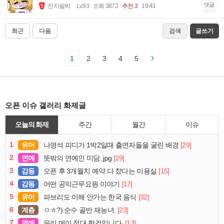
댓글
전자팔찌
Lv.93
조회 3872
추천 3
19:43
최근
다음
검색
글쓰기
1
2
3
4
5
오픈 이슈 갤러리 화제글
오늘의 화제
주간
월간
이슈
1
유머
[29]
나영석 피디가 1박2일때 출연자들을 굴린 배경
2
연예
[29]
뜻밖의 연예인 미담..jpg
3
감동
[15]
오픈 후 3개월치 예약 다 찼다는 미용실
4
감동
[17]
어떤 공익근무요원 이야기
5
유머
[32]
파브리도 이해 안가는 한국 음식
6
계층
[23]
ㅇㅎ?) 순수 골반 재능녀.
7
연예
[13]
우리 메이 절대 핫걸입니다.