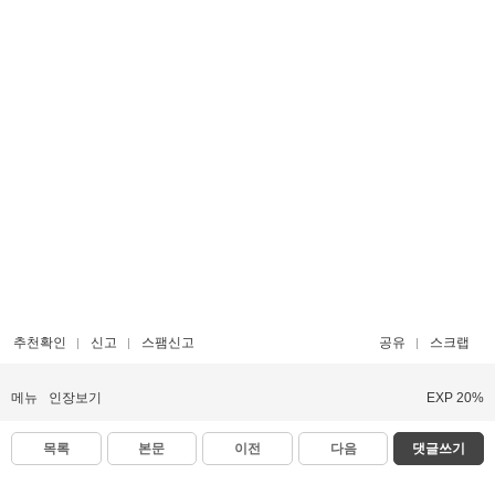
추천확인
신고
스팸신고
공유
스크랩
메뉴
인장보기
EXP 20%
목록
본문
이전
다음
댓글쓰기