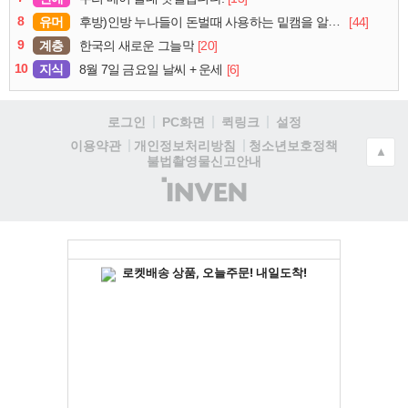
8
유머
[44]
후방)인방 누나들이 돈벌때 사용하는 밑캠을 알아보자
9
계층
[20]
한국의 새로운 그늘막
10
지식
[6]
8월 7일 금요일 날씨 + 운세
로그인
PC화면
퀵링크
설정
청소년보호정책
이용약관
개인정보처리방침
▲
불법촬영물신고안내
(주)
인
벤