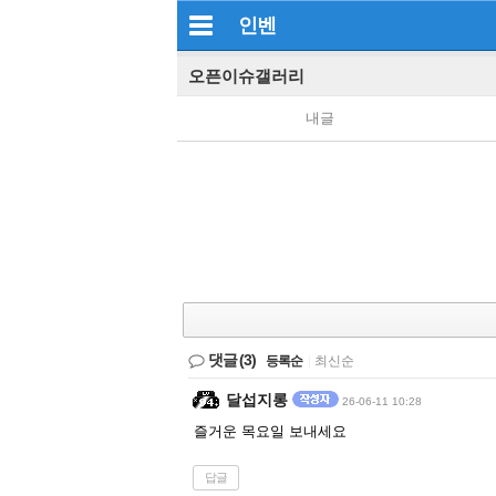
인벤
오픈이슈갤러리
내글
댓글
(3)
등록순
|
최신순
달섭지롱
26-06-11 10:28
즐거운 목요일 보내세요
답글