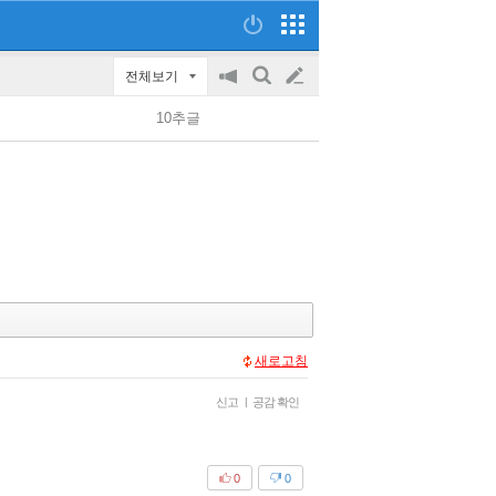
전체보기
공
검
글
지
색
10추글
on/off
쓰
기
새로고침
신고
|
공감 확인
0
0