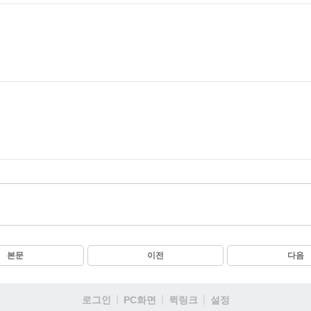
본문
이전
다음
로그인
PC화면
퀵링크
설정