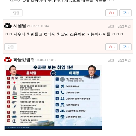
전투기 2대 호위하니 우리나라 세금으로 내는줄 아는듯ㅋㅋ
답글
1
0
시샘달
26-06-11 10:34
신고
|
공감 확인
ㅋㅋ 사우나 쳐만들고 캣타워 쳐살땐 조용하던 저능아새끼들 ㅋㅋㅋ
답글
6
0
하늘값람쥐
26-06-11 10:38
신고
|
공감 확인