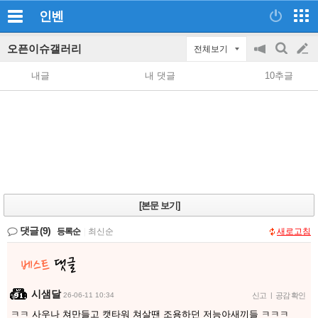
인벤
오픈이슈갤러리
전체보기
공
검
글
지
색
내글
내 댓글
10추글
on/off
쓰
기
[본문 보기]
댓글
(9)
등록순
|
최신순
새로고침
시샘달
26-06-11 10:34
신고
|
공감 확인
ㅋㅋ 사우나 쳐만들고 캣타워 쳐살땐 조용하던 저능아새끼들 ㅋㅋㅋ