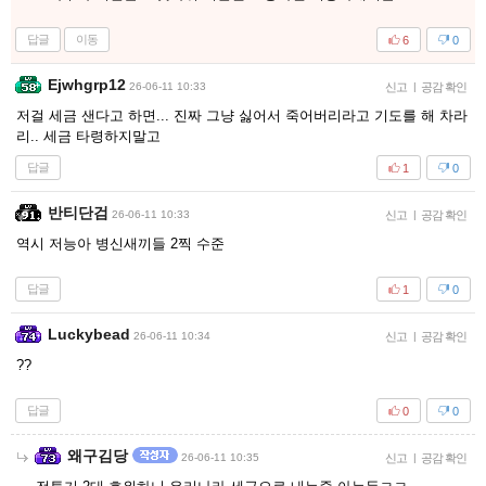
답글
이동
6
0
Ejwhgrp12
26-06-11 10:33
신고
|
공감 확인
저걸 세금 샌다고 하면... 진짜 그냥 싫어서 죽어버리라고 기도를 해 차라
리.. 세금 타령하지말고
답글
1
0
반티단검
26-06-11 10:33
신고
|
공감 확인
역시 저능아 병신새끼들 2찍 수준
답글
1
0
Luckybead
26-06-11 10:34
신고
|
공감 확인
??
답글
0
0
왜구김당
26-06-11 10:35
신고
|
공감 확인