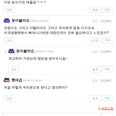
이런 능지가진 애들임ㅋㅋㅋ
답글
0
0
웃어볼까요
26-06-11 10:41
신고
|
공감 확인
프랑스도 그러고 이탈리아도 그러고 우리에게 엄청 다가오네
미국영향력에서 빠져나가려면 대한민국이 진짜 필요하다고 느낀건가?
답글
0
0
웃어볼까요
26-06-11 10:42
신고
|
공감 확인
외교하러 가셨는데 많은걸 얻어오시길~
답글
0
0
롯데검
26-06-11 14:44
신고
|
공감 확인
저걸 어떻게 우리돈으로 한다고 생각하지?
답글
0
0
새로고침