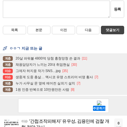
등록
목록
본문
이전
다음
댓글보기
ㅇㅇㄱ 지금 뜨는 글
20살 파워볼 4800억 당첨 흥청망청 쓴 결과
[11]
계층
채용담당자가 느끼는 20대 취업현실
[30]
계층
그제자 허지웅 작가 SNS....jpg
[35]
이슈
생중계 도중 총살… 멕시코 유명 스트리머 비명 횡사
[7]
이슈
누가 사무실 문 옆에 에어컨 실외기 설치
[7]
계층
1원 인증 반복으로 10만원만든 사람
[8]
계층
‘간첩조작피해자’ 유우성, 김용민에 검찰 개
이슈
0