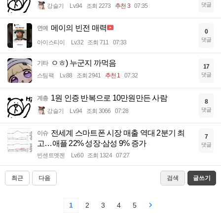
댓글
강슬기
Lv.94
조회 2273
추천 3
07:35
메이의 빈전 매력
연예
0
댓글
아이스티이
Lv.32
조회 711
07:33
ㅇㅎ) 누군지 까먹음
기타
17
댓글
스팀팩
Lv.88
조회 2941
추천 1
07:32
1원 인증 반복으로 10만원만든 사람
계층
8
댓글
강슬기
Lv.94
조회 3066
07:28
전세계 스마트폰 시장 매출 역대 2분기 최
이슈
7
고…애플 22% 성장·삼성 9% 증가
댓글
빈센트멧젠
Lv.60
조회 1324
07:27
최근
다음
검색
글쓰기
1
2
3
4
5