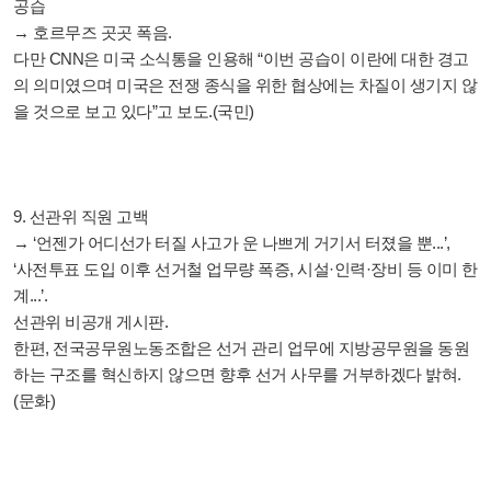
공습
→ 호르무즈 곳곳 폭음.
다만 CNN은 미국 소식통을 인용해 “이번 공습이 이란에 대한 경고
의 의미였으며 미국은 전쟁 종식을 위한 협상에는 차질이 생기지 않
을 것으로 보고 있다”고 보도.(국민)
9. 선관위 직원 고백
→ ‘언젠가 어디선가 터질 사고가 운 나쁘게 거기서 터졌을 뿐...’,
‘사전투표 도입 이후 선거철 업무량 폭증, 시설·인력·장비 등 이미 한
계...’.
선관위 비공개 게시판.
한편, 전국공무원노동조합은 선거 관리 업무에 지방공무원을 동원
하는 구조를 혁신하지 않으면 향후 선거 사무를 거부하겠다 밝혀.
(문화)