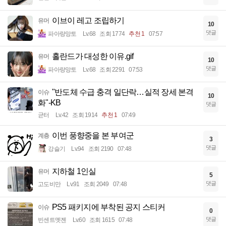
이브이 레고 조립하기
유머
10
댓글
파아랑망토
Lv.68
조회 1774
추천 1
07:57
홀란드가 대성한 이유.gif
유머
10
댓글
파아랑망토
Lv.68
조회 2291
07:53
"반도체 수급 충격 일단락…실적 장세 본격
이슈
10
화"-KB
댓글
균터
Lv.42
조회 1914
추천 1
07:49
이번 풍향중을 본 부여군
계층
3
댓글
강슬기
Lv.94
조회 2190
07:48
지하철 1인실
유머
5
댓글
고도비만
Lv.91
조회 2049
07:48
PS5 패키지에 부착된 공지 스티커
이슈
0
댓글
빈센트멧젠
Lv.60
조회 1615
07:48