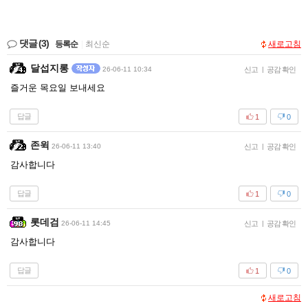
댓글
(3)
등록순
|
최신순
새로고침
달섭지롱
26-06-11 10:34
신고
|
공감 확인
즐거운 목요일 보내세요
답글
1
0
존윅
26-06-11 13:40
신고
|
공감 확인
감사합니다
답글
1
0
롯데검
26-06-11 14:45
신고
|
공감 확인
감사합니다
답글
1
0
새로고침