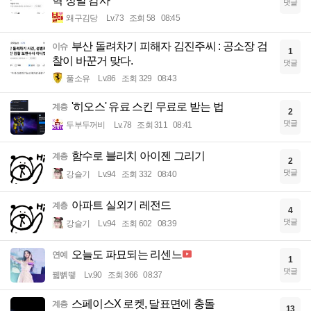
혁 정말 감사
댓글
왜구김당
Lv.73
조회 58
08:45
부산 돌려차기 피해자 김진주씨 : 공소장 검
이슈
1
찰이 바꾼거 맞다.
댓글
풀소유
Lv.86
조회 329
08:43
'히오스' 유료 스킨 무료로 받는 법
계층
2
댓글
두부두꺼비
Lv.78
조회 311
08:41
함수로 블리치 아이젠 그리기
계층
2
댓글
강슬기
Lv.94
조회 332
08:40
아파트 실외기 레전드
계층
4
댓글
강슬기
Lv.94
조회 602
08:39
오늘도 파묘되는 리센느
연예
1
댓글
꿻뻵뗗
Lv.90
조회 366
08:37
스페이스X 로켓, 달표면에 충돌
계층
13