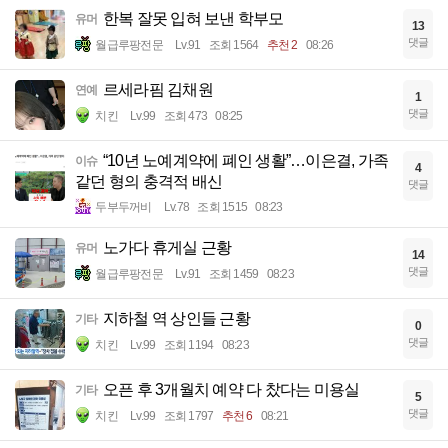
한복 잘못 입혀 보낸 학부모
유머
13
댓글
월급루팡전문
Lv.91
조회 1564
추천 2
08:26
르세라핌 김채원
연예
1
댓글
치킨
Lv.99
조회 473
08:25
“10년 노예계약에 폐인 생활”…이은결, 가족
이슈
4
같던 형의 충격적 배신
댓글
두부두꺼비
Lv.78
조회 1515
08:23
노가다 휴게실 근황
유머
14
댓글
월급루팡전문
Lv.91
조회 1459
08:23
지하철 역 상인들 근황
기타
0
댓글
치킨
Lv.99
조회 1194
08:23
오픈 후 3개월치 예약 다 찼다는 미용실
기타
5
댓글
치킨
Lv.99
조회 1797
추천 6
08:21