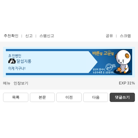
추천확인
신고
스팸신고
공유
스크랩
초 인벤인
달섭지롱
이게 지구냐!
메뉴
인장보기
EXP 31%
목록
본문
이전
다음
댓글쓰기