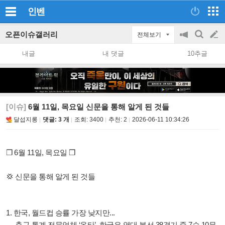
인벤
오픈이슈갤러리
전체보기
공
검
글
지
색
내글
내 댓글
10추글
on/off
쓰
기
[이슈]
6월 11일, 목요일 신문을 통해 알게 된 것들
달섭지롱
댓글: 3 개
조회:
3400
추천:
2
2026-06-11 10:34:26
❒ 6월 11일, 목요일 ❒
💢 신문을 통해 알게 된 것들
1. 한국, 월드컵 승률 가장 낮지만...
→ 축구 통계 전문업체 ‘옵타’, 한국은 역대 본선 38경기 중 7승 10무