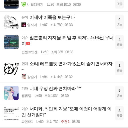
댓글
너빨갱이지
Lv.86
조회 1010
08:36
이제야 이쪽을 보는구나
유머
4
댓글
옆사마
Lv.87
조회 780
08:33
일본총리 지지율 '취임 후 최저'…50%선 무너
이슈
4
져
댓글
빈센트멧젠
Lv.60
조회 335
08:33
소리] 레드벨벳 연차가 있는데 즐기면서하자
연예
1
~
댓글
강슬기
Lv.94
조회 443
08:32
너네 우정 진짜 변치마라 ^^
기타
5
댓글
꿻뻵뗗
Lv.90
조회 1034
08:30
서미화, 최민희 겨냥 "오매 이것이 어떻게 이
이슈
8
긴 선거일까"
댓글
파인더1
Lv.80
조회 739
추천 1
08:28