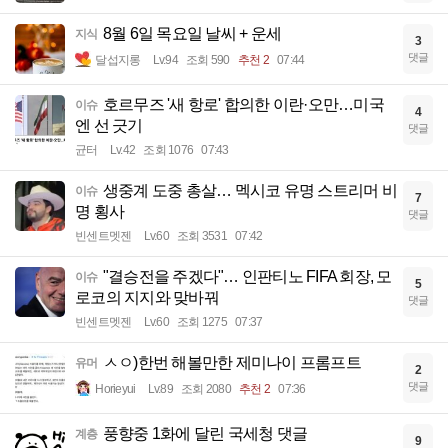
8월 6일 목요일 날씨 + 운세
지식
3
댓글
달섭지롱
Lv.94
조회 590
추천 2
07:44
호르무즈 '새 항로' 합의한 이란·오만…미국
이슈
4
엔 선 긋기
댓글
균터
Lv.42
조회 1076
07:43
생중계 도중 총살… 멕시코 유명 스트리머 비
이슈
7
명 횡사
댓글
빈센트멧젠
Lv.60
조회 3531
07:42
"결승전을 주겠다"… 인판티노 FIFA 회장, 모
이슈
5
로코의 지지와 맞바꿔
댓글
빈센트멧젠
Lv.60
조회 1275
07:37
ㅅㅇ)한번 해볼만한 제미나이 프롬프트
유머
2
댓글
Horieyui
Lv.89
조회 2080
추천 2
07:36
풍향중 1화에 달린 국세청 댓글
계층
9