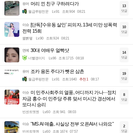
머리 낀 친구 구하려다가
유머
13
댓글
월급루팡전문
Lv.91
조회 904
08:21
[단독]'수유동 살인' 피의자, 13세 미만 성폭력
이슈
10
전력 15회
댓글
꿻뻵뗗
Lv.90
조회 924
08:21
30대 여배우 얼빡샷
연예
14
댓글
너빨갱이지
Lv.86
조회 1715
08:18
조카 용돈 주다가 뺏은 삼촌
유머
19
댓글
월급루팡전문
Lv.91
조회 1640
추천 1
08:17
미 민주사회주의 열풍, 어디까지 가나···정치
이슈
8
자금 홍수·미 민주당 주류 맞서 미시간 경선에서
댓글
또다시 승리
빈센트멧젠
Lv.60
조회 941
08:03
"MS AI 매출, 사실상 전부 오픈AI서 나와요"
이슈
2
댓글
빈센트멧젠
Lv.60
조회 1674
07:57