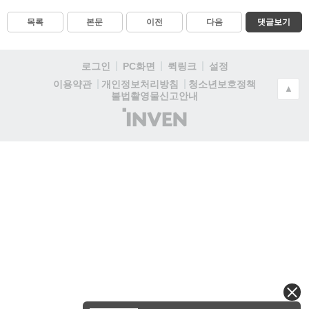
목록
본문
이전
다음
댓글보기
로그인
PC화면
퀵링크
설정
청소년보호정책
이용약관
개인정보처리방침
▲
불법촬영물신고안내
(주)
인
벤