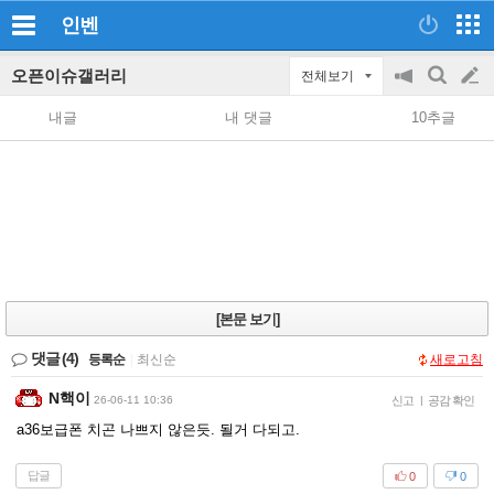
인벤
오픈이슈갤러리
전체보기
공
검
글
지
색
내글
내 댓글
10추글
on/off
쓰
기
[본문 보기]
댓글
(4)
등록순
|
최신순
새로고침
N핵이
26-06-11 10:36
신고
|
공감 확인
a36보급폰 치곤 나쁘지 않은듯. 될거 다되고.
답글
0
0