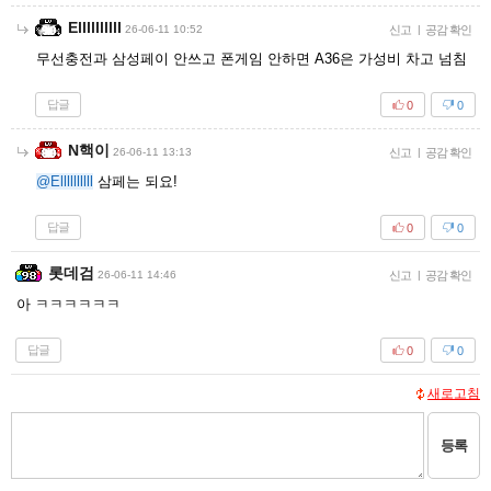
Ellllllllll
26-06-11 10:52
신고
|
공감 확인
무선충전과 삼성페이 안쓰고 폰게임 안하면 A36은 가성비 차고 넘침
답글
0
0
N핵이
26-06-11 13:13
신고
|
공감 확인
@Ellllllllll
삼페는 되요!
답글
0
0
롯데검
26-06-11 14:46
신고
|
공감 확인
아 ㅋㅋㅋㅋㅋㅋ
답글
0
0
새로고침
등록