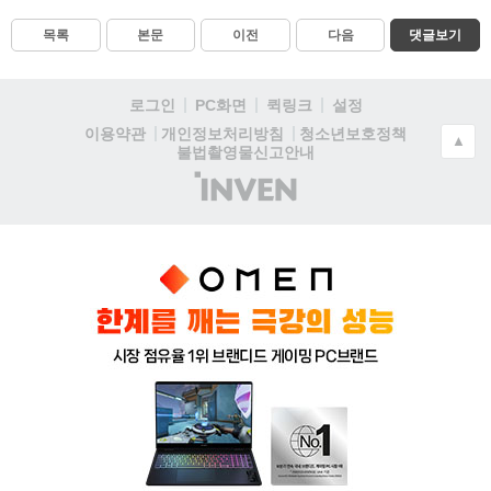
목록
본문
이전
다음
댓글보기
로그인
PC화면
퀵링크
설정
청소년보호정책
이용약관
개인정보처리방침
▲
불법촬영물신고안내
(주)
인
벤