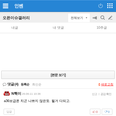
인벤
오픈이슈갤러리
전체보기
공
검
글
지
색
내글
내 댓글
10추글
on/off
쓰
기
[본문 보기]
댓글
(4)
등록순
|
최신순
새로고침
N핵이
26-06-11 10:36
신고
|
공감 확인
a36보급폰 치곤 나쁘지 않은듯. 될거 다되고.
답글
0
0