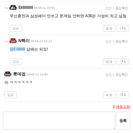
Ellllllllll
26-06-11 10:52
신고
|
공감 확인
무선충전과 삼성페이 안쓰고 폰게임 안하면 A36은 가성비 차고 넘침
답글
0
0
N핵이
26-06-11 13:13
신고
|
공감 확인
@Ellllllllll
삼페는 되요!
답글
0
0
롯데검
26-06-11 14:46
신고
|
공감 확인
아 ㅋㅋㅋㅋㅋㅋ
답글
0
0
새로고침
등록