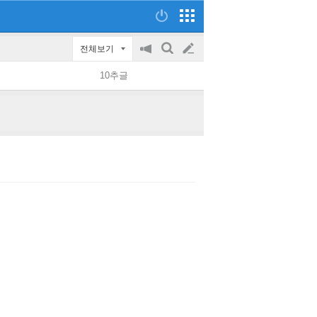
전체보기
공
검
글
지
색
10추글
on/off
쓰
기