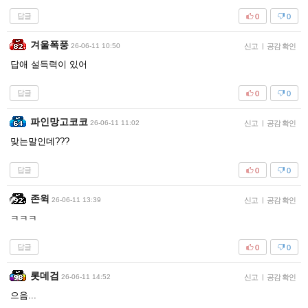
답글
0
0
겨울폭풍
26-06-11 10:50
신고
|
공감 확인
답애 설득력이 있어
답글
0
0
파인망고코코
26-06-11 11:02
신고
|
공감 확인
맞는말인데???
답글
0
0
존윅
26-06-11 13:39
신고
|
공감 확인
ㅋㅋㅋ
답글
0
0
롯데검
26-06-11 14:52
신고
|
공감 확인
으음...