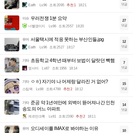
댓글
Earth
Lv.96
조회 2095
추천 1
18:21
우러전쟁 1분 요약
이슈
27
댓글
너빨갱이지
Lv.86
조회 2557
18:20
서울택시에 적응 못하는 부산인들.jpg
유머
12
댓글
Earth
Lv.96
조회 2527
18:17
초등학교 4학년 때부터 보법이 달랏던 빽햄
기타
7
댓글
옆사마
Lv.87
조회 1956
18:14
ㅇㅎ) 자기야 나 어제랑 달라진 거 없어?
기타
15
댓글
스팀팩
Lv.88
조회 4799
추천 2
18:12
준공 약 1년여만에 외벽이 뜯어져나간 인천
기타
14
송도의 어느 아파트
댓글
제르만크록
Lv.81
조회 2390
추천 2
18:11
오디세이를 IMAX로 봐야하는 이유
유머
10