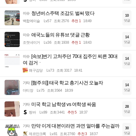
청년버스주택 조감도 벌써 떴다
이슈
10
댓글
백합에이슬
Lv.57
조회 2576
추천 1
18:49
애국노들의 유튜브 댓글 근황
이슈
14
댓글
조졋네이거
Lv.36
조회 1938
추천 1
18:43
[속보]변기 고처주던 70대 집주인 찌른 30대
이슈
14
여 검거ㆍ
댓글
왜구김당
Lv.73
조회 3317
18:41
[혐주의]] 태국 학교 총기사건 오늘자
기타
14
댓글
더티장
Lv.75
조회 3564
18:39
미국 학교 남학생 vs 여학생 싸움
기타
28
댓글
썽바
Lv.89
조회 3441
추천 5
18:37
만약 이게 대본이라면 과연 얼마를 주는걸까
기타
30
댓글
제르만크록
Lv.81
조회 2760
추천 3
18:37