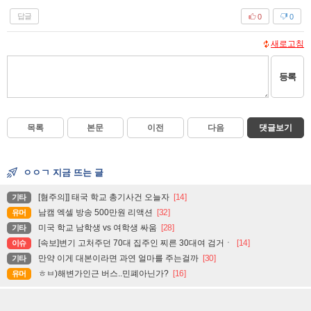
답글
0
0
새로고침
등록
목록
본문
이전
다음
댓글보기
ㅇㅇㄱ 지금 뜨는 글
[혐주의]] 태국 학교 총기사건 오늘자
[14]
기타
남캠 엑셀 방송 500만원 리액션
[32]
유머
미국 학교 남학생 vs 여학생 싸움
[28]
기타
[속보]변기 고처주던 70대 집주인 찌른 30대여 검거ㆍ
[14]
이슈
만약 이게 대본이라면 과연 얼마를 주는걸까
[30]
기타
ㅎㅂ)해변가인근 버스..민폐아닌가?
[16]
유머