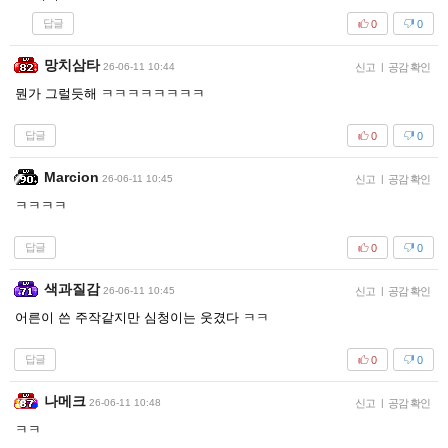
답글
0
0
망치삼타
26-06-11 10:44
신고
|
공감 확인
뭔가 그럴듯해 ㅋㅋㅋㅋㅋㅋㅋㅋ
답글
0
0
Marcion
26-06-11 10:45
신고
|
공감 확인
ㅋㅋㅋㅋ
답글
0
0
색과질감
26-06-11 10:45
신고
|
공감 확인
어른이 쓴 주작같지만 심청이는 웃겼다 ㅋㅋ
답글
0
0
나메크
26-06-11 10:48
신고
|
공감 확인
ㅋㅋ