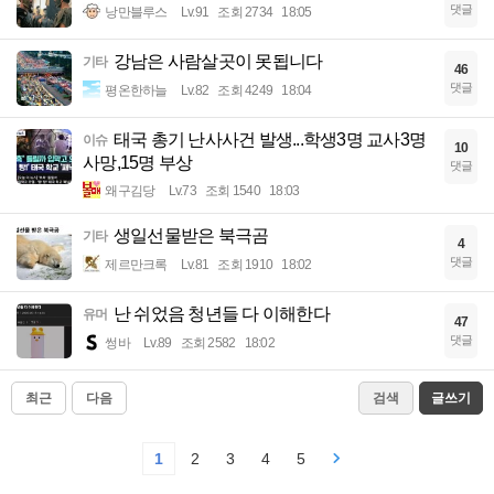
댓글
낭만블루스
Lv.91
조회 2734
18:05
강남은 사람살곳이 못됩니다
기타
46
댓글
평온한하늘
Lv.82
조회 4249
18:04
태국 총기 난사사건 발생...학생3명 교사3명
이슈
10
사망,15명 부상
댓글
왜구김당
Lv.73
조회 1540
18:03
생일선물받은 북극곰
기타
4
댓글
제르만크록
Lv.81
조회 1910
18:02
난 쉬었음 청년들 다 이해한다
유머
47
댓글
썽바
Lv.89
조회 2582
18:02
최근
다음
검색
글쓰기
1
2
3
4
5