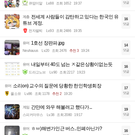
댓글
큐땁이알
Lv.88
조회 1652
19:37
전세계 사람들이 감탄하고 있다는 한국인 유
계층
16
튜브 계정.
댓글
전자팔찌
Lv.93
조회 2486
19:35
1호선 장판파.jpg
유머
14
댓글
Neuhauus
Lv.20
조회 2476
추천 3
19:24
내일부터 40도 넘는 ㅈ같은상황이없는듯
유머
16
댓글
드라고노브
Lv.90
조회 2217
19:23
소리on) 교수의 질문에 당황한 한인학생회장
유머
17
댓글
풀소유
Lv.86
조회 1178
추천 2
19:20
간만에 와우 해볼려고 했다가...
게임
19
댓글
스피커마우스
Lv.38
조회 2080
19:17
ㅎㅂ)해변가인근 버스..민폐아닌가?
유머
16