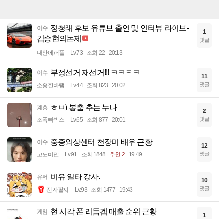
정청래 후보 유튜브 출연 및 인터뷰 라이브-
이슈
1
김승현의논제
댓글
내안에퍼플
Lv.73
조회 22
20:13
부정선거 재선거!!! ㅋㅋㅋㅋ
이슈
11
댓글
소중한바램
Lv.44
조회 823
20:02
ㅎㅂ) 봉춤 추는 누나
계층
2
댓글
조폭빠박스
Lv.65
조회 877
20:01
중증외상센터 천장미 배우 근황
이슈
12
댓글
고도비만
Lv.91
조회 1848
추천 2
19:49
비유 일타 강사.
유머
10
댓글
전자팔찌
Lv.93
조회 1477
19:43
현 시각 폰 리듬겜 매출 순위 근황
게임
1