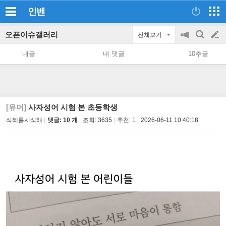
인벤
오픈이슈갤러리
전체보기
공
검
글
지
색
내글
내 댓글
10추글
on/off
쓰
기
[유머]
사자성어 시험 본 초등학생
식혜를시식해
댓글: 10 개
조회:
3635
추천:
1
2026-06-11 10:40:18