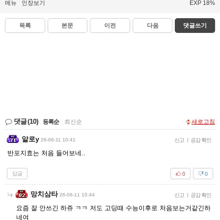
메뉴
인장보기
EXP 18%
목록
본문
이전
다음
댓글쓰기
댓글
(10)
등록순
|
최신순
새로고침
알로y
26-06-11 10:41
신고
|
공감 확인
반포지효는 처음 들어보네..
답글
0
0
망치삼타
26-06-11 10:44
신고
|
공감 확인
요즘 잘 안쓰긴 하쥬 ㅋㅋ 저도 고딩때 수능이후로 처음보는거같긴하
네여