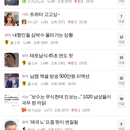
댓글
드라고노브
Lv.90
조회 2650
추천 2
19:16
트위터 고고싱~
기타
7
댓글
마나군
Lv.81
조회 1071
추천 1
19:16
내향인들 심박수 올라가는 상황
유머
12
댓글
풀소유
Lv.86
조회 1842
19:06
테토남식 45초 면도 컷
유머
15
댓글
풀소유
Lv.86
조회 2341
추천 1
19:05
남캠 엑셀 방송 500만원 리액션
유머
32
댓글
풀소유
Lv.86
조회 3440
19:04
"보수는 무식한데 진보는..." 1020 남성들이
이슈
30
극우 된 까닭
댓글
왜구김당
Lv.73
조회 2073
추천 1
18:55
'애국노' 요즘 뜻이 변질됨
유머
5
댓글
썽바
Lv.89
조회 1513
18:53