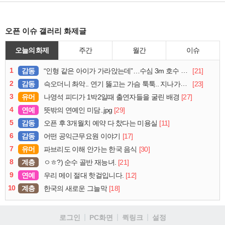
오픈 이슈 갤러리 화제글
오늘의 화제
주간
월간
이슈
1
감동
[21]
“인형 같은 아이가 가라앉는데”…수심 3m 호수 뛰어든 60대 의인
2
감동
[23]
슥오더니 촤악.. 연기 뚫고는 가슴 툭툭.. 지나가던 아재의 정체
3
유머
[27]
나영석 피디가 1박2일때 출연자들을 굴린 배경
4
연예
[29]
뜻밖의 연예인 미담..jpg
5
감동
[11]
오픈 후 3개월치 예약 다 찼다는 미용실
6
감동
[17]
어떤 공익근무요원 이야기
7
유머
[30]
파브리도 이해 안가는 한국 음식
8
계층
[21]
ㅇㅎ?) 순수 골반 재능녀.
9
연예
[12]
우리 메이 절대 핫걸입니다.
10
계층
[18]
한국의 새로운 그늘막
로그인
PC화면
퀵링크
설정