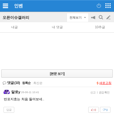
인벤
오픈이슈갤러리
전체보기
공
검
글
지
색
내글
내 댓글
10추글
on/off
쓰
기
[본문 보기]
댓글
(10)
등록순
|
최신순
새로고침
알로y
26-06-11 10:41
신고
|
공감 확인
반포지효는 처음 들어보네..
답글
0
0