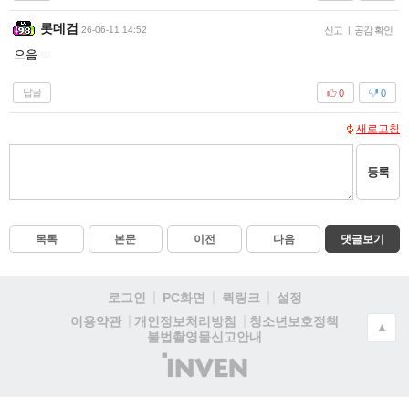
롯데검
26-06-11 14:52
신고
|
공감 확인
으음...
답글
0
0
새로고침
등록
목록
본문
이전
다음
댓글보기
로그인
PC화면
퀵링크
설정
청소년보호정책
이용약관
개인정보처리방침
▲
불법촬영물신고안내
(주)
인
벤