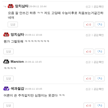
망치삼타
26-06-11 10:44
신고
|
공감 확인
요즘 잘 안쓰긴 하쥬 ㅋㅋ 저도 고딩때 수능이후로 처음보는거같긴하
네여
답글
0
0
망치삼타
26-06-11 10:44
신고
|
공감 확인
뭔가 그럴듯해 ㅋㅋㅋㅋㅋㅋㅋㅋ
답글
0
0
Marcion
26-06-11 10:45
신고
|
공감 확인
ㅋㅋㅋㅋ
답글
0
0
색과질감
26-06-11 10:45
신고
|
공감 확인
어른이 쓴 주작같지만 심청이는 웃겼다 ㅋㅋ
답글
0
0