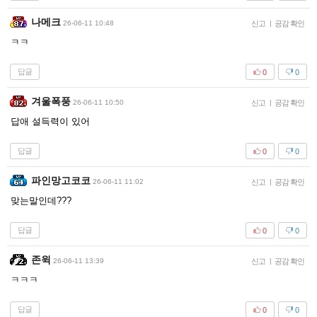
나메크
26-06-11 10:48
신고
|
공감 확인
ㅋㅋ
답글
0
0
겨울폭풍
26-06-11 10:50
신고
|
공감 확인
답애 설득력이 있어
답글
0
0
파인망고코코
26-06-11 11:02
신고
|
공감 확인
맞는말인데???
답글
0
0
존윅
26-06-11 13:39
신고
|
공감 확인
ㅋㅋㅋ
답글
0
0