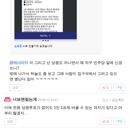
@여나아지
아 그리고 넌 당원도 아니면서 왜 자꾸 민주당 일에 신경
쓰니?
밖에 나가서 하늘도 좀 보고 그래 사람이 집구석에서 그러고 있으
면 병난다 임마 ㅋㅋㅋㅋㅋㅋ
답글
1
0
너보면짖는개
26-06-11 10:47
신고
|
공감 확인
이제 전원 당원투표가 없어도 1인 1표제 바꿀 수 있는 여지가 있다고 야
부리 털겠지...
답글
0
0