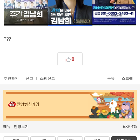
???
0
추천확인
신고
스팸신고
공유
스크랩
안녕하신가영
메뉴
인장보기
EXP 4%