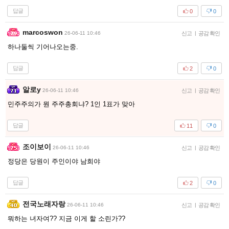
답글
0
0
marcoswon
26-06-11 10:46
신고
|
공감 확인
하나둘씩 기어나오는중.
답글
2
0
알로y
26-06-11 10:46
신고
|
공감 확인
민주주의가 뭔 주주총회냐? 1인 1표가 맞아
답글
11
0
조이보이
26-06-11 10:46
신고
|
공감 확인
정당은 당원이 주인이야 남희야
답글
2
0
전국노래자랑
26-06-11 10:46
신고
|
공감 확인
뭐하는 녀자여?? 지금 이게 할 소린가??