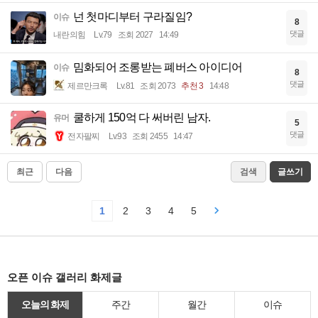
넌 첫마디부터 구라질임?
이슈
8
댓글
내란의힘
Lv.79
조회 2027
14:49
밈화되어 조롱받는 폐버스 아이디어
이슈
8
댓글
제르만크록
Lv.81
조회 2073
추천 3
14:48
쿨하게 150억 다 써버린 남자.
유머
5
댓글
전자팔찌
Lv.93
조회 2455
14:47
최근
다음
검색
글쓰기
1
2
3
4
5
오픈 이슈 갤러리 화제글
오늘의 화제
주간
월간
이슈