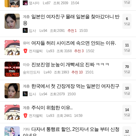
댓글
옆사마
Lv.87
조회 2939
15:04
일본인 여자친구 몰래 일본을 찾아갔더니 반
계층
6
응
댓글
입사
Lv.94
조회 2091
추천 1
15:03
여자들 허리 사이즈에 속으면 안되는 이유.
유머
11
댓글
전자팔찌
Lv.93
조회 3168
추천 3
15:02
진보진영 눈높이 개빡세요 진짜 ㅋㅋㅋ
이슈
70
댓글
숲의인도자
Lv.40
조회 1993
추천 10
15:01
한국에서 첫 간장게장 먹는 일본인 여자친구
계층
10
댓글
입사
Lv.94
조회 2079
15:00
주식이 위험한 이유..
계층
14
댓글
전자팔찌
Lv.93
조회 2441
14:59
다자녀 통행료 할인, 2인자녀 오늘 부터 신청
기타
12
이네요