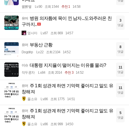
댓글
꿻뻵뗗
Lv.90
조회 1544
추천 1
14:58
병원 의자틈에 목이 낀 남자...도와주러온 친
유머
3
구까지..
댓글
옆사마
Lv.87
조회 869
14:57
부동산 근황
유머
8
댓글
Dogdrip
Lv.22
조회 2104
14:52
대통령 지지율이 떨어지는 이유를 몰라?
이슈
11
댓글
작두콩차
Lv.84
조회 2014
추천 3
14:52
주 1회 성관계 하면 기억력 좋아지고 말도 유
유머
11
창해져
댓글
풀소유
Lv.86
조회 1775
14:51
주 1회 성관계 하면 기억력 좋아지고 말도 유
유머
5
창해져
댓글
풀소유
Lv.86
조회 999
14:50