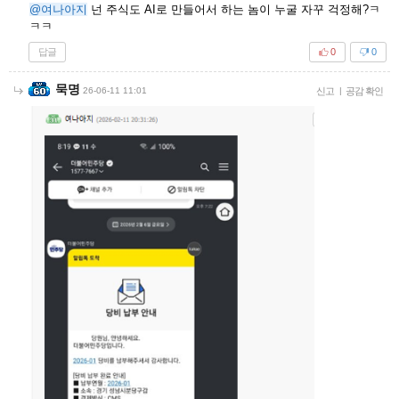
@여나아지
넌 주식도 AI로 만들어서 하는 놈이 누굴 자꾸 걱정해?ㅋ
ㅋㅋ
답글
0
0
묵명
26-06-11 11:01
신고
|
공감 확인