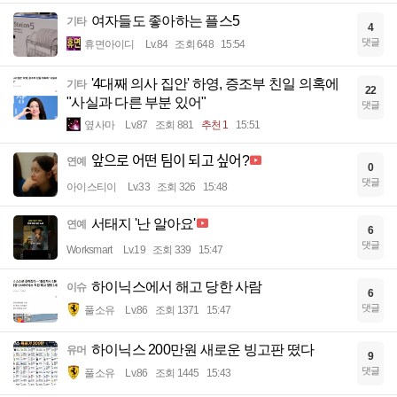
여자들도 좋아하는 플스5
기타
4
댓글
휴면아이디
Lv.84
조회 648
15:54
'4대째 의사 집안' 하영, 증조부 친일 의혹에
기타
22
"사실과 다른 부분 있어"
댓글
옆사마
Lv.87
조회 881
추천 1
15:51
앞으로 어떤 팀이 되고 싶어?
연예
0
댓글
아이스티이
Lv.33
조회 326
15:48
서태지 '난 알아요'
연예
6
댓글
Worksmart
Lv.19
조회 339
15:47
하이닉스에서 해고 당한 사람
이슈
6
댓글
풀소유
Lv.86
조회 1371
15:47
하이닉스 200만원 새로운 빙고판 떴다
유머
9
댓글
풀소유
Lv.86
조회 1445
15:43