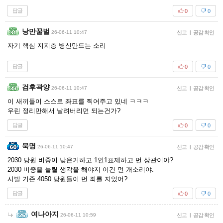
답글
0
0
낭만꿀벌
26-06-11 10:47
신고
|
공감 확인
자기 핵심 지지층 병신만드는 소리
답글
0
0
검후곽양
26-06-11 10:47
신고
|
공감 확인
이 새끼들이 스스로 좌표를 찍어주고 있네 ㅋㅋㅋ
우린 정리만해서 날려버리면 되는건가?
답글
0
0
묵명
26-06-11 10:47
신고
|
공감 확인
2030 당원 비중이 낮은거하고 1인1표제하고 먼 상관이야?
2030 비중을 늘릴 생각을 해야지 이건 먼 개소리야.
시발 기존 4050 당원들이 먼 죄를 지었어?
답글
0
0
여나아지
26-06-11 10:59
신고
|
공감 확인