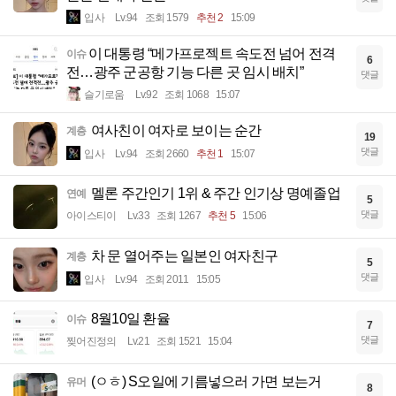
입사
Lv.94
조회 1579
추천 2
15:09
​이 대통령 “메가프로젝트 속도전 넘어 전격
이슈
6
전…광주 군공항 기능 다른 곳 임시 배치”
댓글
슬기로움
Lv.92
조회 1068
15:07
여사친이 여자로 보이는 순간
계층
19
댓글
입사
Lv.94
조회 2660
추천 1
15:07
멜론 주간인기 1위 & 주간 인기상 명예졸업
연예
5
댓글
아이스티이
Lv.33
조회 1267
추천 5
15:06
차 문 열어주는 일본인 여자친구
계층
5
댓글
입사
Lv.94
조회 2011
15:05
8월10일 환율
이슈
7
댓글
찢어진정의
Lv.21
조회 1521
15:04
(ㅇㅎ) S오일에 기름넣으러 가면 보는거
유머
8