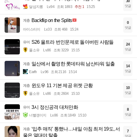
30
댓글
달섭지롱
Lv.94
조회 1893
추천 1
15:25
Backflip on the Splits
계층
0
댓글
아이스티이
Lv.33
조회 468
15:24
S26 울트라 번인문제로 돌아버린 사람들
유머
24
댓글
풀소유
Lv.86
조회 3229
15:15
일산에서 촬영한 롯데타워 남산타워 일출
계층
14
댓글
Earth
Lv.96
조회 2116
15:14
윈도우 11 기본 제공 위젯 근황
계층
10
댓글
풀소유
Lv.86
조회 2604
15:10
3시 정신공격 대처만화
유머
8
댓글
너빨갱이지
Lv.86
조회 1849
15:10
‘입추 매직’ 통했나…내일 아침 최저 19도, 서
계층
7
울은 열대야 탈출
댓글