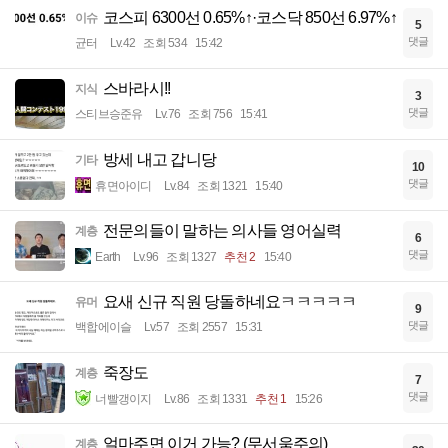
코스피 6300선 0.65%↑·코스닥 850선 6.97%↑
이슈
5
댓글
균터
Lv.42
조회 534
15:42
스바라시!!
지식
3
댓글
스티브승준유
Lv.76
조회 756
15:41
방세 내고 갑니당
기타
10
댓글
휴면아이디
Lv.84
조회 1321
15:40
전문의들이 말하는 의사들 영어실력
계층
6
댓글
Earth
Lv.96
조회 1327
추천 2
15:40
요새 신규 직원 당돌하네요ㅋㅋㅋㅋㅋ
유머
9
댓글
백합에이슬
Lv.57
조회 2557
15:31
죽장도
계층
7
댓글
너빨갱이지
Lv.86
조회 1331
추천 1
15:26
얼마주면 이거 가능? (무서움주의)
계층