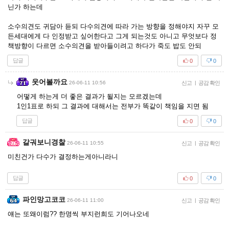
닌가 하는데
소수의견도 귀담아 듣되 다수의견에 따라 가는 방향을 정해야지 자꾸 모
든세대에게 다 인정받고 싶어한다고 그게 되는것도 아니고 무엇보다 정
책방향이 다르면 소수의견을 받아들이려고 하다가 죽도 밥도 안되
답글
0
0
웃어볼까요
26-06-11 10:56
신고
|
공감 확인
어떻게 하는게 더 좋은 결과가 될지는 모르겠는데
1인1표로 하되 그 결과에 대해서는 전부가 똑같이 책임을 지면 됨
답글
0
0
갈궈보니경찰
26-06-11 10:55
신고
|
공감 확인
미친건가 다수가 결정하는게아니라니
답글
0
0
파인망고코코
26-06-11 11:00
신고
|
공감 확인
얘는 또왜이럼?? 한명씩 부지런희도 기어나오네