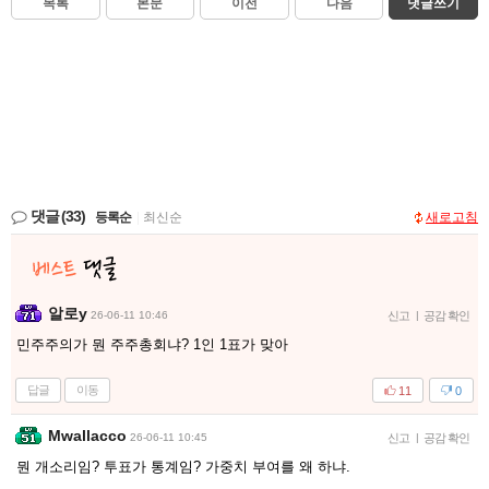
목록
본문
이전
다음
댓글쓰기
댓글
(33)
등록순
|
최신순
새로고침
알로y
26-06-11 10:46
신고
|
공감 확인
민주주의가 뭔 주주총회냐? 1인 1표가 맞아
답글
이동
11
0
Mwallacco
26-06-11 10:45
신고
|
공감 확인
뭔 개소리임? 투표가 통계임? 가중치 부여를 왜 하냐.