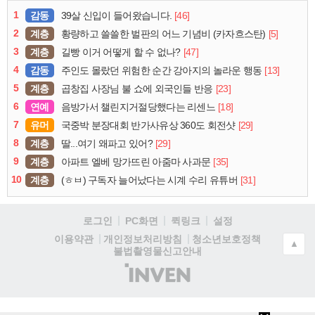
1
감동
[46]
39살 신입이 들어왔습니다.
2
계층
[5]
황량하고 쓸쓸한 벌판의 어느 기념비 (카자흐스탄)
3
계층
[47]
길빵 이거 어떻게 할 수 없나?
4
감동
[13]
주인도 몰랐던 위험한 순간 강아지의 놀라운 행동
5
계층
[23]
곱창집 사장님 불 쇼에 외국인들 반응
6
연예
[18]
음방가서 챌린지거절당했다는 리센느
7
유머
[29]
국중박 분장대회 반가사유상 360도 회전샷
8
계층
[29]
딸...여기 왜파고 있어?
9
계층
[35]
아파트 엘베 망가뜨린 아줌마 사과문
10
계층
[31]
(ㅎㅂ) 구독자 늘어났다는 시계 수리 유튜버
로그인
PC화면
퀵링크
설정
청소년보호정책
이용약관
개인정보처리방침
▲
불법촬영물신고안내
(주)
인
벤