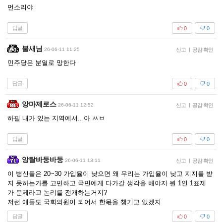
먼소리야
답글
0
0
불새님
26-06-11 11:25
신고
|
공감 확인
민주당은 분열로 망한다
답글
0
0
앙마제로스
26-06-11 12:52
신고
|
공감 확인
하필 내가 있는 지역에서.. 아 ㅆㅂ
답글
0
0
앙탈바둥바둥
26-06-11 13:11
신고
|
공감 확인
이 병신들은 20~30 가입율이 낮으면 왜 우리는 가입율이 낮고 지지를 받
지 못하는가를 고민하고 국민에게 다가갈 생각을 해야지 뭔 1인 1표제
가 문제라고 논리를 전개하는거지?
저런 애들도 국회의원이 되어서 한몫을 챙기고 있겠지
답글
0
0