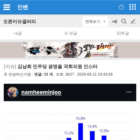
인벤
오픈이슈갤러리
전체보기
공
검
글
지
색
내글
내 댓글
10추글
on/off
쓰
기
[이슈]
김남희 민주당 광명을 국회의원 인스타
안녕하신가영
댓글: 33 개
조회:
3637
2026-06-11 10:43:56