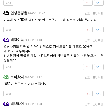
답글
0
0
인생은경험
26-06-11 11:06
신고
|
공감 확인
이렇게 또 4050을 병신으로 만드는구나. 그래 집토끼 계속 무시해라.
답글
0
0
넥끼이놈
26-06-11 11:13
신고
|
공감 확인
호남사람들은 맨날 전략적선택으로 경상도출신을 대표로 뽑아주는
데 ㅎ 거 너무하시네
청년당원이 많을 리가있나 진보적성향 청년들은 지들이 버려놓고서는 염
병을해요
답글
0
0
보미왔니
26-06-11 11:22
신고
|
공감 확인
4050이 호구로 보이냐 써글년이
답글
0
0
빅브라더
26-06-11 11:23
신고
|
공감 확인