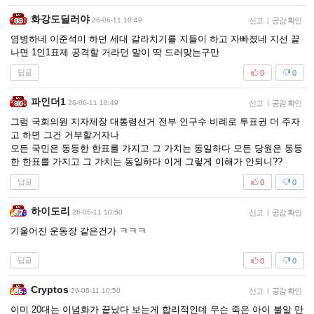
화강도딜러야
26-06-11 10:49
신고
|
공감 확인
염병하네 이준석이 하던 세대 갈라치기를 지들이 하고 자빠졌네 지선 끝
나면 1인1표제 공격할 거라던 말이 딱 드러맞는구만
답글
0
0
파인더1
26-06-11 10:49
신고
|
공감 확인
그럼 국회의원 지자체장 대통령선거 전부 인구수 비례로 투표권 더 주자
고 하면 그건 거부할거자나
모든 국민은 동등한 한표를 가지고 그 가치는 동일하다 모든 당원은 동등
한 한표를 가지고 그 가치는 동일하다 이게 그렇게 이해가 안되니??
답글
0
0
하이도리
26-06-11 10:50
신고
|
공감 확인
기울어진 운동장 같은건가 ㅋㅋㅋ
답글
0
0
Cryptos
26-06-11 10:50
신고
|
공감 확인
이미 20대는 이념화가 끝났다 보는게 합리적인데 무슨 죽은 아이 불알 만