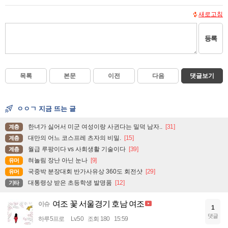
새로고침
등록
목록
본문
이전
다음
댓글보기
ㅇㅇㄱ 지금 뜨는 글
한녀가 싫어서 미군 여성이랑 사귄다는 밀덕 남자..
[31]
계층
대만의 어느 코스프레 츠자의 비밀.
[15]
계층
월급 루팡이다 vs 사회생활 기술이다
[39]
계층
혀놀림 장난 아닌 눈나
[9]
유머
국중박 분장대회 반가사유상 360도 회전샷
[29]
유머
대통령상 받은 초등학생 발명품
[12]
기타
여조 꽃 서울경기 호남 여조
이슈
1
댓글
하루5프로
Lv.50
조회 180
15:59