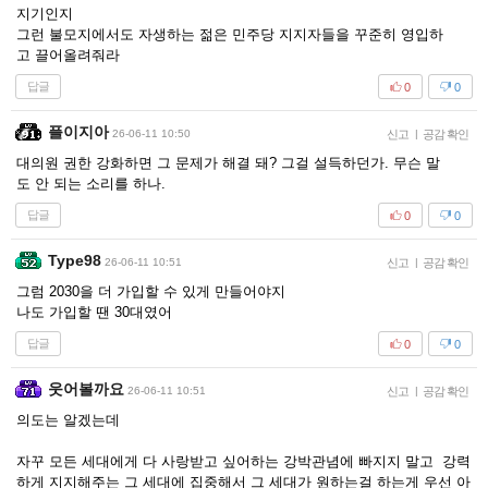
지기인지
그런 불모지에서도 자생하는 젊은 민주당 지지자들을 꾸준히 영입하
고 끌어올려줘라
답글
0
0
플이지아
26-06-11 10:50
신고
|
공감 확인
대의원 권한 강화하면 그 문제가 해결 돼? 그걸 설득하던가. 무슨 말
도 안 되는 소리를 하나.
답글
0
0
Type98
26-06-11 10:51
신고
|
공감 확인
그럼 2030을 더 가입할 수 있게 만들어야지
나도 가입할 땐 30대였어
답글
0
0
웃어볼까요
26-06-11 10:51
신고
|
공감 확인
의도는 알겠는데
자꾸 모든 세대에게 다 사랑받고 싶어하는 강박관념에 빠지지 말고 강력
하게 지지해주는 그 세대에 집중해서 그 세대가 원하는걸 하는게 우선 아