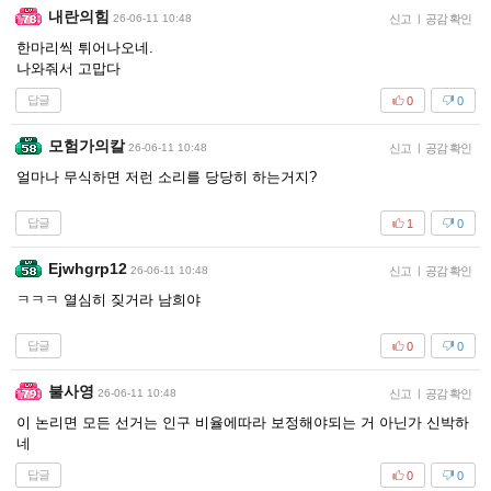
내란의힘
26-06-11 10:48
신고
|
공감 확인
한마리씩 튀어나오네.
나와줘서 고맙다
답글
0
0
모험가의칼
26-06-11 10:48
신고
|
공감 확인
얼마나 무식하면 저런 소리를 당당히 하는거지?
답글
1
0
Ejwhgrp12
26-06-11 10:48
신고
|
공감 확인
ㅋㅋㅋ 열심히 짖거라 남희야
답글
0
0
불사영
26-06-11 10:48
신고
|
공감 확인
이 논리면 모든 선거는 인구 비율에따라 보정해야되는 거 아닌가 신박하
네
답글
0
0