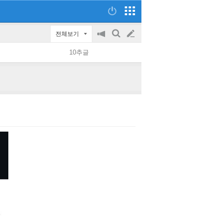
전체보기
공
검
글
지
색
10추글
on/off
쓰
기