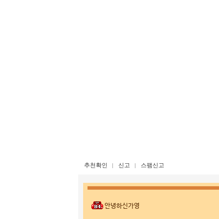
추천확인
신고
스팸신고
안녕하신가영