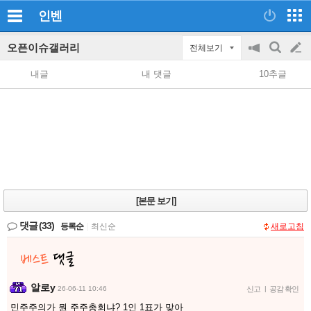
인벤
오픈이슈갤러리
전체보기
공
검
글
지
색
내글
내 댓글
10추글
on/off
쓰
기
[본문 보기]
댓글
(33)
등록순
|
최신순
새로고침
알로y
26-06-11 10:46
신고
|
공감 확인
민주주의가 뭔 주주총회냐? 1인 1표가 맞아