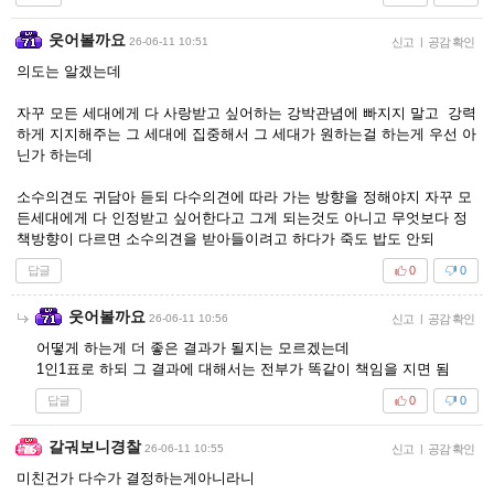
웃어볼까요
26-06-11 10:51
신고
|
공감 확인
의도는 알겠는데
자꾸 모든 세대에게 다 사랑받고 싶어하는 강박관념에 빠지지 말고 강력
하게 지지해주는 그 세대에 집중해서 그 세대가 원하는걸 하는게 우선 아
닌가 하는데
소수의견도 귀담아 듣되 다수의견에 따라 가는 방향을 정해야지 자꾸 모
든세대에게 다 인정받고 싶어한다고 그게 되는것도 아니고 무엇보다 정
책방향이 다르면 소수의견을 받아들이려고 하다가 죽도 밥도 안되
답글
0
0
웃어볼까요
26-06-11 10:56
신고
|
공감 확인
어떻게 하는게 더 좋은 결과가 될지는 모르겠는데
1인1표로 하되 그 결과에 대해서는 전부가 똑같이 책임을 지면 됨
답글
0
0
갈궈보니경찰
26-06-11 10:55
신고
|
공감 확인
미친건가 다수가 결정하는게아니라니