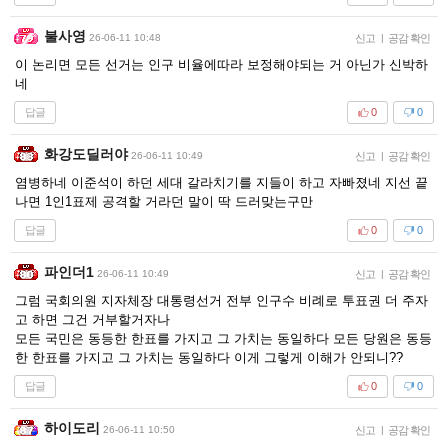
불사영
26-06-11 10:48
신고
|
공감 확인
이 논리면 모든 선거는 인구 비율에따라 보정해야되는 거 아닌가 신박하
네
답글
0
0
화강도딜러야
26-06-11 10:49
신고
|
공감 확인
염병하네 이준석이 하던 세대 갈라치기를 지들이 하고 자빠졌네 지선 끝
나면 1인1표제 공격할 거라던 말이 딱 드러맞는구만
답글
0
0
파인더1
26-06-11 10:49
신고
|
공감 확인
그럼 국회의원 지자체장 대통령선거 전부 인구수 비례로 투표권 더 주자
고 하면 그건 거부할거자나
모든 국민은 동등한 한표를 가지고 그 가치는 동일하다 모든 당원은 동등
한 한표를 가지고 그 가치는 동일하다 이게 그렇게 이해가 안되니??
답글
0
0
하이도리
26-06-11 10:50
신고
|
공감 확인