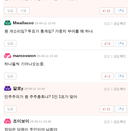
답글
이동
11
0
Mwallacco
26-06-11 10:45
신고
|
공감 확인
뭔 개소리임? 투표가 통계임? 가중치 부여를 왜 하냐.
답글
0
0
marcoswon
26-06-11 10:46
신고
|
공감 확인
하나둘씩 기어나오는중.
답글
2
0
알로y
26-06-11 10:46
신고
|
공감 확인
민주주의가 뭔 주주총회냐? 1인 1표가 맞아
답글
11
0
조이보이
26-06-11 10:46
신고
|
공감 확인
정당은 당원이 주인이야 남희야