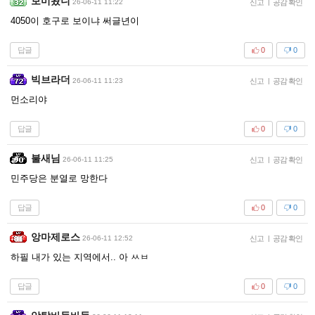
보미왔니
26-06-11 11:22
신고
|
공감 확인
4050이 호구로 보이냐 써글년이
답글
0
0
빅브라더
26-06-11 11:23
신고
|
공감 확인
먼소리야
답글
0
0
불새님
26-06-11 11:25
신고
|
공감 확인
민주당은 분열로 망한다
답글
0
0
앙마제로스
26-06-11 12:52
신고
|
공감 확인
하필 내가 있는 지역에서.. 아 ㅆㅂ
답글
0
0