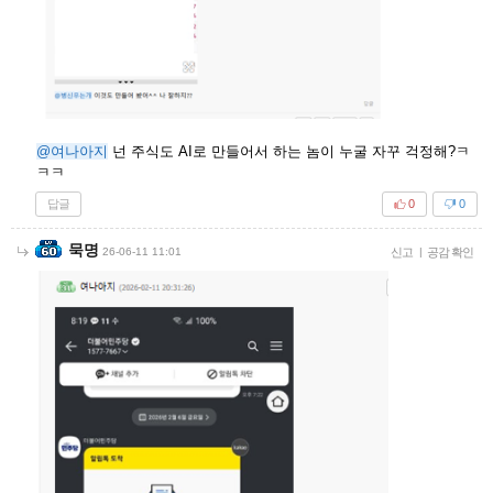
@여나아지
넌 주식도 AI로 만들어서 하는 놈이 누굴 자꾸 걱정해?ㅋ
ㅋㅋ
답글
0
0
묵명
26-06-11 11:01
신고
|
공감 확인