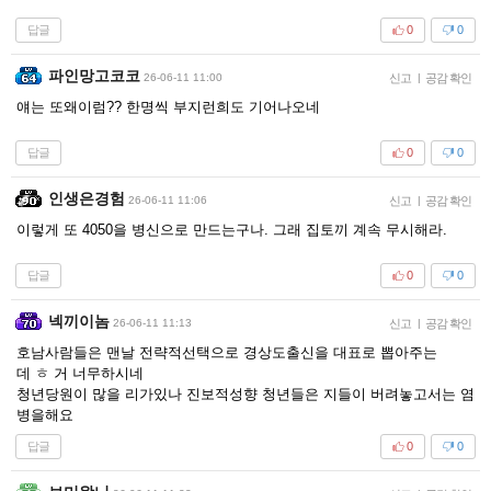
답글
0
0
파인망고코코
26-06-11 11:00
신고
|
공감 확인
얘는 또왜이럼?? 한명씩 부지런희도 기어나오네
답글
0
0
인생은경험
26-06-11 11:06
신고
|
공감 확인
이렇게 또 4050을 병신으로 만드는구나. 그래 집토끼 계속 무시해라.
답글
0
0
넥끼이놈
26-06-11 11:13
신고
|
공감 확인
호남사람들은 맨날 전략적선택으로 경상도출신을 대표로 뽑아주는
데 ㅎ 거 너무하시네
청년당원이 많을 리가있나 진보적성향 청년들은 지들이 버려놓고서는 염
병을해요
답글
0
0