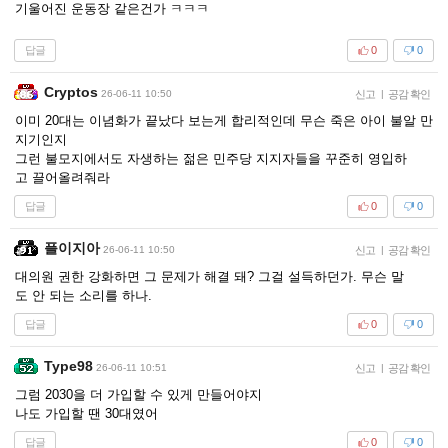
기울어진 운동장 같은건가 ㅋㅋㅋ
답글
0
0
Cryptos
26-06-11 10:50
신고
|
공감 확인
이미 20대는 이념화가 끝났다 보는게 합리적인데 무슨 죽은 아이 불알 만
지기인지
그런 불모지에서도 자생하는 젊은 민주당 지지자들을 꾸준히 영입하
고 끌어올려줘라
답글
0
0
플이지아
26-06-11 10:50
신고
|
공감 확인
대의원 권한 강화하면 그 문제가 해결 돼? 그걸 설득하던가. 무슨 말
도 안 되는 소리를 하나.
답글
0
0
Type98
26-06-11 10:51
신고
|
공감 확인
그럼 2030을 더 가입할 수 있게 만들어야지
나도 가입할 땐 30대였어
답글
0
0