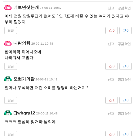
너보면짖는개
26-06-11 10:47
신고
|
공감 확인
이제 전원 당원투표가 없어도 1인 1표제 바꿀 수 있는 여지가 있다고 야
부리 털겠지...
답글
0
0
내란의힘
26-06-11 10:48
신고
|
공감 확인
한마리씩 튀어나오네.
나와줘서 고맙다
답글
0
0
모험가의칼
26-06-11 10:48
신고
|
공감 확인
얼마나 무식하면 저런 소리를 당당히 하는거지?
답글
1
0
Ejwhgrp12
26-06-11 10:48
신고
|
공감 확인
ㅋㅋㅋ 열심히 짖거라 남희야
답글
0
0