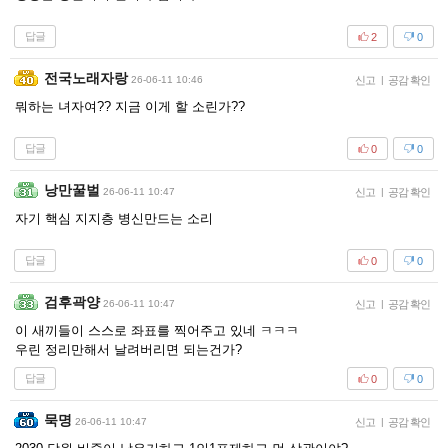
답글
2
0
전국노래자랑
26-06-11 10:46
신고
|
공감 확인
뭐하는 녀자여?? 지금 이게 할 소린가??
답글
0
0
낭만꿀벌
26-06-11 10:47
신고
|
공감 확인
자기 핵심 지지층 병신만드는 소리
답글
0
0
검후곽양
26-06-11 10:47
신고
|
공감 확인
이 새끼들이 스스로 좌표를 찍어주고 있네 ㅋㅋㅋ
우린 정리만해서 날려버리면 되는건가?
답글
0
0
묵명
26-06-11 10:47
신고
|
공감 확인