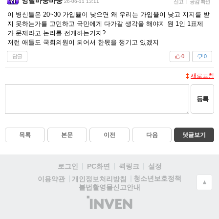
앙탈바둥바둥
26-06-11 13:11
신고
|
공감 확인
이 병신들은 20~30 가입율이 낮으면 왜 우리는 가입율이 낮고 지지를 받
지 못하는가를 고민하고 국민에게 다가갈 생각을 해야지 뭔 1인 1표제
가 문제라고 논리를 전개하는거지?
저런 애들도 국회의원이 되어서 한몫을 챙기고 있겠지
답글
0
0
새로고침
등록
목록
본문
이전
다음
댓글보기
로그인
PC화면
퀵링크
설정
청소년보호정책
이용약관
개인정보처리방침
▲
불법촬영물신고안내
(주)
인