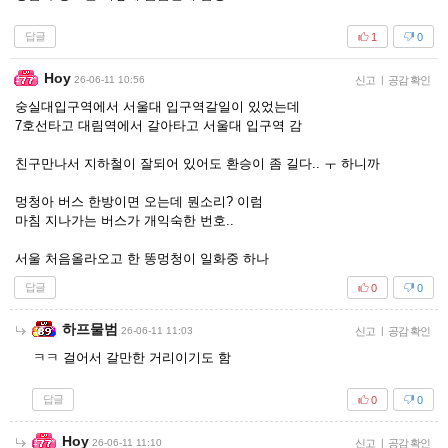
답글
1
0
Hoy
26-06-11 10:56
신고
|
공감 확인
숭실대입구역에서 서울대 입구역갈일이 있었는데
7호선타고 대림역에서 갈아타고 서울대 입구역 감
친구만나서 지하철이 잘되어 있어도 환승이 좀 길다.. ㅜ 하니까
멍청아 버스 한방이면 오는데 뭔소리? 이럼
마침 지나가는 버스가 개익숙한 번호..
서울 처음올라오고 한 똥멍청이 일화중 하나
답글
0
0
하프물범
26-06-11 11:03
신고
|
공감 확인
ㅋㅋ 걸어서 갈만한 거리이기도 함
답글
0
0
Hoy
26-06-11 11:10
신고
|
공감 확인