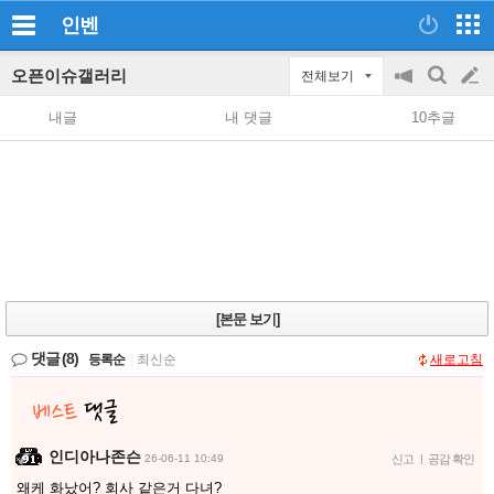
인벤
오픈이슈갤러리
전체보기
공
검
글
지
색
내글
내 댓글
10추글
on/off
쓰
기
[본문 보기]
댓글
(8)
등록순
|
최신순
새로고침
인디아나존슨
26-06-11 10:49
신고
|
공감 확인
왜케 화났어? 회사 같은거 다녀?