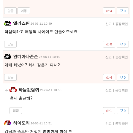
답글
이동
4
0
엘라스틴
26-06-11 10:49
신고
|
공감 확인
역삼역하고 매봉역 사이에도 만들어주세요
답글
0
0
인디아나존슨
26-06-11 10:49
신고
|
공감 확인
왜케 화났어? 회사 같은거 다녀?
답글
4
0
하늘값람쥐
26-06-11 10:55
신고
|
공감 확인
혹시 출근해?
답글
1
0
하이도리
26-06-11 10:51
신고
|
공감 확인
강남과 종로만 저렇게 촘촘한게 함정 ㅋ