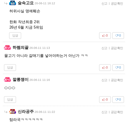
숲속고요
26-06-11 16:12
신고
|
공감 확인
허위사실 명예훼손
한화 작년최종 2위
26년 6월 지금 5위임
답글
0
0
하렘의끝
26-06-11 11:13
신고
|
공감 확인
물고기 아니라 갈매기를 넣어야하는거 아닌가 ㅋㅋ
답글
0
0
깔롱쟁이
26-06-11 11:16
신고
|
공감 확인
🍊🍊🍊
답글
0
0
신라공주
26-06-11 11:22
신고
|
공감 확인
탐라국ㅋㅋㅋㅋㅋㅋ