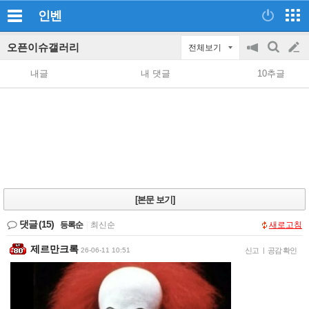
인벤
오픈이슈갤러리
전체보기
공
검
글
지
색
내글
내 댓글
10추글
on/off
쓰
기
[본문 보기]
댓글
(15)
등록순
|
최신순
새로고침
제르만크록
26-06-11 10:51
신고
|
공감 확인