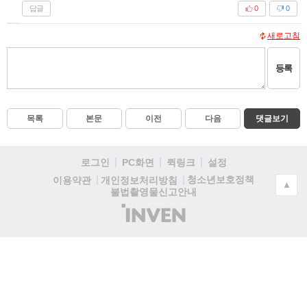
답글
0
0
새로고침
등록
목록
본문
이전
다음
댓글보기
로그인
PC화면
퀵링크
설정
청소년보호정책
이용약관
개인정보처리방침
▲
불법촬영물신고안내
(주)
인
벤