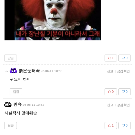
답글
1
0
붉은눈뻐꾹
26-06-11 10:58
신고
|
공감 확인
귀요미 하이
답글
0
0
란슈
26-06-11 10:52
신고
|
공감 확인
사실적시 명예훼손
답글
1
0