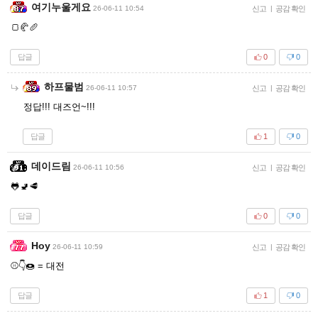
여기누울게요
26-06-11 10:54
신고
|
공감 확인
🍞🥐🥖
답글
0
0
하프물범
26-06-11 10:57
신고
|
공감 확인
정답!!! 대즈언~!!!
답글
1
0
데이드림
26-06-11 10:56
신고
|
공감 확인
🐸🚽🥩
답글
0
0
Hoy
26-06-11 10:59
신고
|
공감 확인
⚾👇🍩 = 대전
답글
1
0