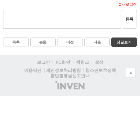
새로고침
등록
목록
본문
이전
다음
댓글보기
로그인
PC화면
퀵링크
설정
청소년보호정책
이용약관
개인정보처리방침
▲
불법촬영물신고안내
(주)
인
벤