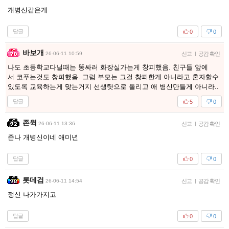
개병신같은게
답글
0
0
바보개
26-06-11 10:59
신고
|
공감 확인
나도 초등학교다닐때는 똥싸러 화장실가는게 창피했음. 친구들 앞에
서 코푸는것도 창피했음. 그럼 부모는 그걸 창피한게 아니라고 혼자할수
있도록 교육하는게 맞는거지 선생탓으로 돌리고 애 병신만들게 아니라..
답글
5
0
존윅
26-06-11 13:36
신고
|
공감 확인
존나 개병신이네 애미년
답글
0
0
롯데검
26-06-11 14:54
신고
|
공감 확인
정신 나가가지고
답글
0
0