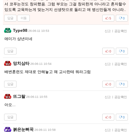
서 코푸는것도 창피했음. 그럼 부모는 그걸 창피한게 아니라고 혼자할수
있도록 교육하는게 맞는거지 선생탓으로 돌리고 애 병신만들게 아니라..
답글
이동
5
0
Type98
26-06-11 10:53
신고
|
공감 확인
애미가 샹년이네
답글
0
0
망치삼타
26-06-11 10:54
신고
|
공감 확인
배변훈련도 제대로 안해놓고 왜 교사한테 뭐라그럼
답글
0
0
뜨그랄
26-06-11 10:55
신고
|
공감 확인
아오...
답글
0
0
붉은눈뻐꾹
26-06-11 10:58
신고
|
공감 확인