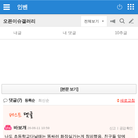
인벤
오픈이슈갤러리
전체보기
공
검
글
지
색
내글
내 댓글
10추글
on/off
쓰
기
[본문 보기]
댓글
(7)
등록순
|
최신순
새로고침
바보개
26-06-11 10:59
신고
|
공감 확인
나도 초등학교다닐때는 똥싸러 화장실가는게 창피했음. 친구들 앞에