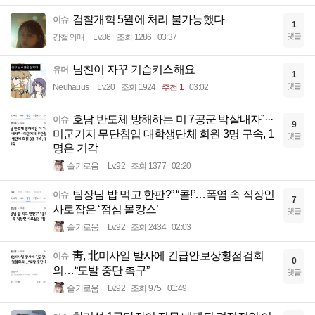
검찰개혁 5월에 처리 불가능했다
이슈
1
댓글
강철의매
Lv.86
조회 1286
03:37
남친이 자꾸 기습키스해요
유머
1
댓글
Neuhauus
Lv.20
조회 1924
추천 1
03:02
호남 반도체 방해하는 미 7공군 박살내자”···
이슈
9
미군기지 무단침입 대학생단체 회원 3명 구속, 1
댓글
명은 기각
슬기로움
Lv.92
조회 1377
02:20
팀장님 밥 먹고 한판?” “콜!”…폭염 속 직장인
이슈
7
사로잡은 ‘점심 몰캉스’
댓글
슬기로움
Lv.92
조회 2434
02:03
靑, 北미사일 발사에 긴급안보상황점검회
이슈
0
의…“도발 중단 촉구”
댓글
슬기로움
Lv.92
조회 975
01:49