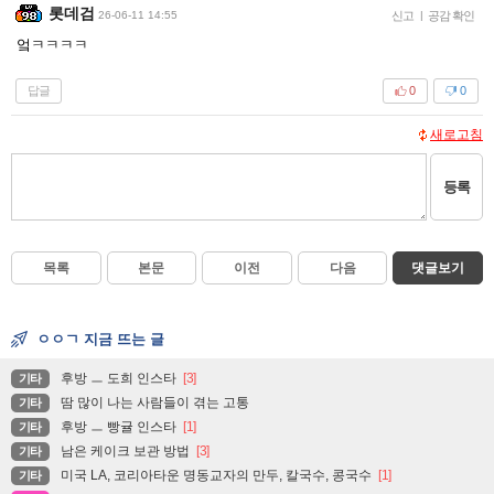
롯데검
26-06-11 14:55
신고
|
공감 확인
엌ㅋㅋㅋㅋ
답글
0
0
새로고침
등록
목록
본문
이전
다음
댓글보기
ㅇㅇㄱ 지금 뜨는 글
후방 ㅡ 도희 인스타
[3]
기타
땀 많이 나는 사람들이 겪는 고통
기타
후방 ㅡ 빵귤 인스타
[1]
기타
남은 케이크 보관 방법
[3]
기타
미국 LA, 코리아타운 명동교자의 만두, 칼국수, 콩국수
[1]
기타