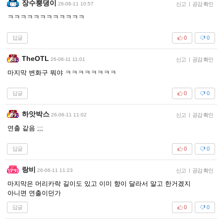
장수뿡댕이
26-06-11 10:57
신고
|
공감 확인
ㅋㅋㅋㅋㅋㅋㅋㅋㅋㅋㅋㅋ
답글
0
0
TheOTL
26-06-11 11:01
신고
|
공감 확인
마지막 변화구 뭐야 ㅋㅋㅋㅋㅋㅋㅋㅋ
답글
0
0
하앗박스
26-06-11 11:02
신고
|
공감 확인
연출 같음 ;;;
답글
0
0
랑비
26-06-11 11:23
신고
|
공감 확인
마지막은 머리카락 길이도 있고 이미 향이 달라서 알고 한거겠지
아니면 연출이던가
답글
0
0