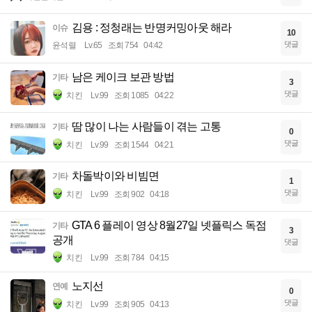
김용 : 정청래는 반명커밍아웃 해라
이슈
10
댓글
윤석렬
Lv.65
조회 754
04:42
남은 케이크 보관 방법
기타
3
댓글
치킨
Lv.99
조회 1085
04:22
땀 많이 나는 사람들이 겪는 고통
기타
0
댓글
치킨
Lv.99
조회 1544
04:21
차돌박이와 비빔면
기타
1
댓글
치킨
Lv.99
조회 902
04:18
GTA 6 플레이 영상 8월27일 넷플릭스 독점
기타
3
공개
댓글
치킨
Lv.99
조회 784
04:15
노지선
연예
0
댓글
치킨
Lv.99
조회 905
04:13