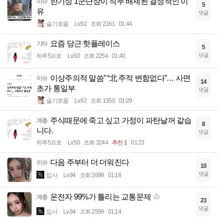
한기성 1군단장이 직무 배제된 결정적인 이
이슈
5
유
댓글
슬기로움
Lv.92
조회 2161
01:44
요즘 당근 핫플레이스
기타
5
댓글
하루5프로
Lv.50
조회 2254
01:40
이상주의적 말씀” “北 주적 변함없다”… 사면
이슈
14
초가 통일부
댓글
슬기로움
Lv.92
조회 1350
01:29
주식때문에 죽고 싶고 가정이 파탄날꺼 같습
계층
8
니다.
댓글
하루5프로
Lv.50
조회 3244
추천 1
01:23
다음 주부터 더 더워진다
이슈
10
댓글
입사
Lv.94
조회 2699
01:16
운전자 99%가 틀리는 교통문제
계층
23
댓글
입사
Lv.94
조회 2599
01:14