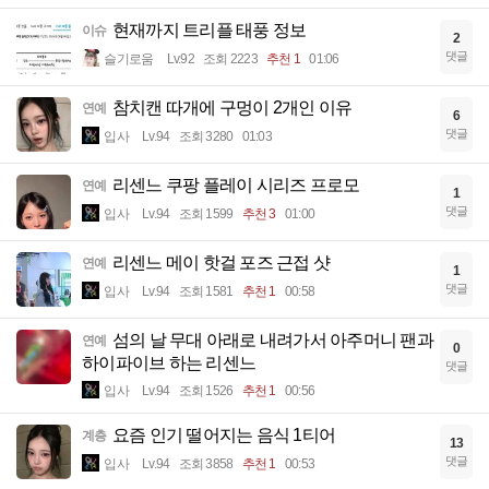
현재까지 트리플 태풍 정보
이슈
2
댓글
슬기로움
Lv.92
조회 2223
추천 1
01:06
참치캔 따개에 구멍이 2개인 이유
연예
6
댓글
입사
Lv.94
조회 3280
01:03
리센느 쿠팡 플레이 시리즈 프로모
연예
1
댓글
입사
Lv.94
조회 1599
추천 3
01:00
리센느 메이 핫걸 포즈 근접 샷
연예
1
댓글
입사
Lv.94
조회 1581
추천 1
00:58
섬의 날 무대 아래로 내려가서 아주머니 팬과
연예
0
하이파이브 하는 리센느
댓글
입사
Lv.94
조회 1526
추천 1
00:56
요즘 인기 떨어지는 음식 1티어
계층
13
댓글
입사
Lv.94
조회 3858
추천 1
00:53