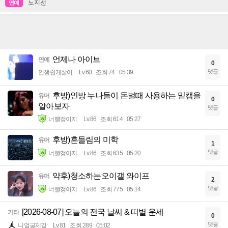
노지선
연예
언제나 아이브
연예
0
댓글
인생쉽게살어
Lv.60
조회 74
05:39
후방)인방 누나들이 돈벌때 사용하는 밑캠을
유머
0
알아보자
댓글
너빨갱이지
Lv.86
조회 614
05:27
후방)흔들림의 미학
유머
1
댓글
너빨갱이지
Lv.86
조회 635
05:20
약후)청소하는오이갤 와이프
유머
2
댓글
너빨갱이지
Lv.86
조회 775
05:14
[2026-08-07] 오늘의 전국 날씨 & 띠별 운세
기타
0
댓글
니얼굴제길
Lv.81
조회 289
05:02