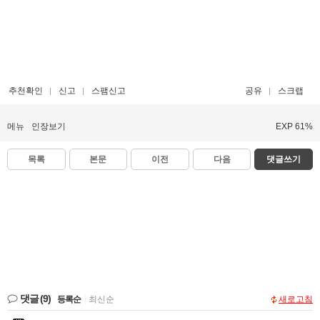
추천확인
신고
스팸신고
공유
스크랩
메뉴
인장보기
EXP 61%
목록
본문
이전
다음
댓글쓰기
댓글
(9)
등록순
|
최신순
새로고침