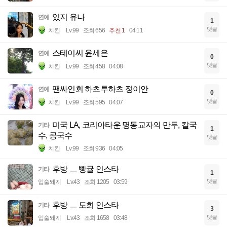
있지 유나
연예
1
댓글
치킨
Lv.99
조회 656
추천 1
04:11
스테이씨 윤세은
연예
0
댓글
치킨
Lv.99
조회 458
04:08
팬싸인회 하츠투하츠 정이안
연예
0
댓글
치킨
Lv.99
조회 595
04:07
미국 LA, 코리아타운 명동교자의 만두, 칼국
기타
1
수, 콩국수
댓글
치킨
Lv.99
조회 936
04:05
후방 ㅡ 빵귤 인스타
기타
1
댓글
입술돼지
Lv.43
조회 1205
03:59
후방 ㅡ 도희 인스타
기타
3
댓글
입술돼지
Lv.43
조회 1658
03:48