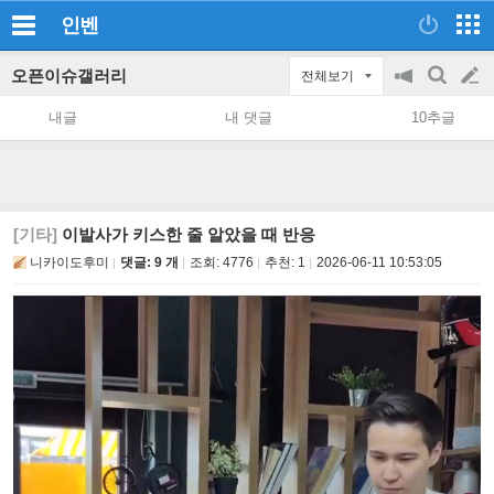
인벤
오픈이슈갤러리
전체보기
공
검
글
지
색
내글
내 댓글
10추글
on/off
쓰
기
[기타]
이발사가 키스한 줄 알았을 때 반응
니카이도후미
댓글: 9 개
조회:
4776
추천:
1
2026-06-11 10:53:05