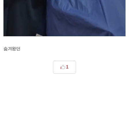
숨겨왔던
1