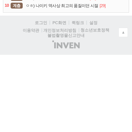
10
계층
[29]
ㅇㅎ) 나이키 역사상 최고의 품질이던 시절
로그인
PC화면
퀵링크
설정
청소년보호정책
이용약관
개인정보처리방침
▲
불법촬영물신고안내
(주)
인
벤