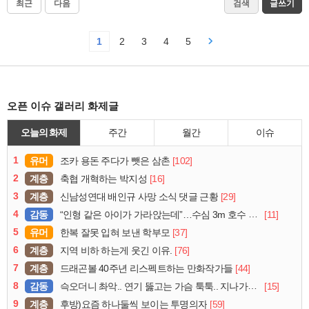
최근
다음
검색
글쓰기
1
2
3
4
5
오픈 이슈 갤러리 화제글
오늘의 화제
주간
월간
이슈
1
유머
[102]
조카 용돈 주다가 뺏은 삼촌
2
계층
[16]
축협 개혁하는 박지성
3
계층
[29]
신남성연대 배인규 사망 소식 댓글 근황
4
감동
[11]
“인형 같은 아이가 가라앉는데”…수심 3m 호수 뛰어든 60대 의인
5
유머
[37]
한복 잘못 입혀 보낸 학부모
6
계층
[76]
지역 비하 하는게 웃긴 이유.
7
계층
[44]
드래곤볼 40주년 리스펙트하는 만화작가들
8
감동
[15]
슥오더니 촤악.. 연기 뚫고는 가슴 툭툭.. 지나가던 아재의 정체
9
계층
[59]
후방)요즘 하나둘씩 보이는 투명의자