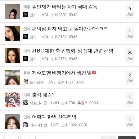
김민재가 바라는 차기 국대 감독
계층
9
댓글
입사
Lv.94
조회 2820
00:49
편의점 과자 먹고 눈 돌아간 JYP ㅋㅋ
연예
1
댓글
입사
Lv.94
조회 3181
00:46
JTBC 대한 축구 협회, 성 접대 관련 해명
이슈
26
댓글
입사
Lv.94
조회 3171
00:45
제주도행 비행기에서 생긴 일
유머
2
댓글
슬기로움
Lv.92
조회 1317
00:43
출석 해슴?
기타
1
댓글
사실난라쿤
Lv.89
조회 738
추천 2
00:33
어쩌다 한번 산다라박
연예
1
댓글
어쩌다한번
Lv.77
조회 1832
00:31