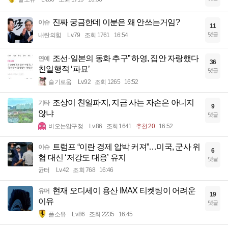
진짜 궁금한데 이분은 왜 안쓰는거임?
이슈
11
댓글
내란의힘
Lv.79
조회 1761
16:54
조선·일본의 동화 추구” 하영, 집안 자랑했다
연예
36
친일행적 ‘파묘’
댓글
슬기로움
Lv.92
조회 1265
16:52
조상이 친일파지, 지금 사는 자손은 아니지
기타
9
않냐
댓글
비오는압구정
Lv.86
조회 1641
추천 20
16:52
트럼프 “이란 경제 압박 커져”…미국, 군사 위
이슈
6
협 대신 ‘저강도 대응’ 유지
댓글
균터
Lv.42
조회 768
16:46
현재 오디세이 용산 IMAX 티켓팅이 어려운
유머
19
이유
댓글
풀소유
Lv.86
조회 2235
16:45