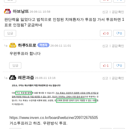
아브낭뜨
26-06-11 10:58
신고
|
공감 확인
판단력을 잃었다고 법적으로 인정된 치매환자가 투표장 가서 투표하면 1
표로 인정됨? 궁금하네
답글
0
0
하루5프로
26-06-11 11:01
신고
|
공감 확인
우편투표라 합니다
답글
1
0
레몬과즙
26-06-11 13:16
신고
|
공감 확인
https://www.inven.co.kr/board/webzine/2097/2676505
거소투표라고 하죠. 우편방식 투표.