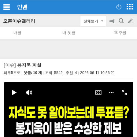
인벤
오픈이슈갤러리
전체보기
공
검
글
지
색
내글
내 댓글
10추글
on/off
쓰
기
[이슈]
봉지욱 피셜
하루5프로
댓글: 10 개
조회:
5542
추천:
4
2026-06-11 10:56:21