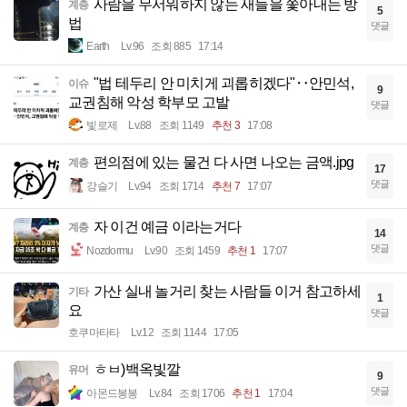
사람을 무서워하지 않는 새들을 쫓아내는 방
계층
5
법
댓글
Earth
Lv.96
조회 885
17:14
"법 테두리 안 미치게 괴롭히겠다"‥안민석,
이슈
9
교권침해 악성 학부모 고발
댓글
빛로제
Lv.88
조회 1149
추천 3
17:08
편의점에 있는 물건 다 사면 나오는 금액.jpg
계층
17
댓글
강슬기
Lv.94
조회 1714
추천 7
17:07
자 이건 예금 이라는거다
계층
14
댓글
Nozdormu
Lv.90
조회 1459
추천 1
17:07
가산 실내 놀거리 찾는 사람들 이거 참고하세
기타
1
요
댓글
호쿠마타타
Lv.12
조회 1144
17:05
ㅎㅂ)백옥빛깔
유머
9
댓글
아몬드봉봉
Lv.84
조회 1706
추천 1
17:04