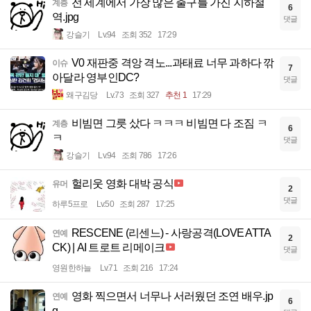
전 세계에서 가장 많은 출구를 가진 지하철
계층
6
역.jpg
댓글
강슬기
Lv.94
조회 352
17:29
V0 재판중 격앙 격노...과태료 너무 과하다 깎
이슈
7
아달라 영부인DC?
댓글
왜구김당
Lv.73
조회 327
추천 1
17:29
비빔면 그릇 샀다 ㅋㅋㅋ 비빔면 다 조짐 ㅋ
계층
6
ㅋ
댓글
강슬기
Lv.94
조회 786
17:26
헐리웃 영화 대박 공식
유머
2
댓글
하루5프로
Lv.50
조회 287
17:25
RESCENE (리센느) - 사랑공격(LOVE ATTA
연예
2
CK) | AI 트로트 리메이크
댓글
영원한하늘
Lv.71
조회 216
17:24
영화 찍으면서 너무나 서러웠던 조연 배우.jp
연예
6
g