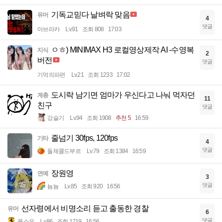
기독교믿다 날벼락 맞음
유머
4
댓글
아브라카
Lv.91
조회 808
17:03
ㅇㅎ) MINIMAX H3 로컬영상제작 AI -수영복
지식
2
버전
댓글
기억의파편
Lv.21
조회 1233
17:02
도시락 남기면 엄마가 우신다고 나눠 먹자던
계층
11
친구
댓글
강슬기
Lv.94
조회 1908
추천 5
16:59
줄넘기 30fps, 120fps
기타
4
댓글
돌체콜드부르
Lv.79
조회 1384
16:59
장원영
연예
3
댓글
뇸뇸
Lv.85
조회 920
16:56
선자령에서 비명소리 듣고 출동한 경찰
유머
6
댓글
풀소유
Lv.86
조회 1719
16:56