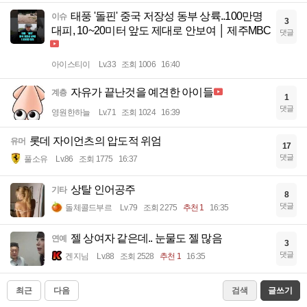
태풍 '돌핀' 중국 저장성 동부 상륙..100만명
이슈
3
대피, 10~20미터 앞도 제대로 안보여 │ 제주MBC
댓글
아이스티이
Lv.33
조회 1006
16:40
자유가 끝난것을 예견한 아이들
계층
1
댓글
영원한하늘
Lv.71
조회 1024
16:39
롯데 자이언츠의 압도적 위엄
유머
17
댓글
풀소유
Lv.86
조회 1775
16:37
상탈 인어공주
기타
8
댓글
돌체콜드부르
Lv.79
조회 2275
추천 1
16:35
젤 상여자 같은데.. 눈물도 젤 많음
연예
3
댓글
겐지님
Lv.88
조회 2528
추천 1
16:35
최근
다음
검색
글쓰기