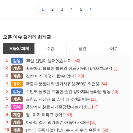
1
2
3
4
5
오픈 이슈 갤러리 화제글
오늘의 화제
주간
월간
이슈
1
감동
[50]
39살 신입이 들어왔습니다.
2
계층
[8]
황량하고 쓸쓸한 벌판의 어느 기념비 (카자흐스탄)
3
계층
[49]
길빵 이거 어떻게 할 수 없나?
4
유머
[34]
국중박 분장대회 반가사유상 360도 회전샷
5
감동
[13]
주인도 몰랐던 위험한 순간 강아지의 놀라운 행동
6
계층
[23]
곱창집 사장님 불 쇼에 외국인들 반응
7
연예
[19]
음방가서 챌린지거절당했다는 리센느
8
계층
[30]
딸...여기 왜파고 있어?
9
계층
[36]
아파트 엘베 망가뜨린 아줌마 사과문
10
계층
[32]
(ㅎㅂ) 구독자 늘어났다는 시계 수리 유튜버