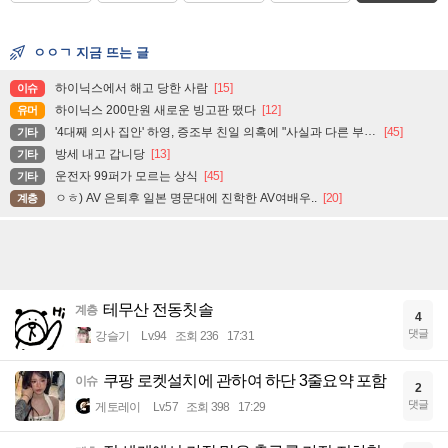
ㅇㅇㄱ 지금 뜨는 글
하이닉스에서 해고 당한 사람
[15]
이슈
하이닉스 200만원 새로운 빙고판 떴다
[12]
유머
'4대째 의사 집안' 하영, 증조부 친일 의혹에 "사실과 다른 부분 있어"
[45]
기타
방세 내고 갑니당
[13]
기타
운전자 99퍼가 모르는 상식
[45]
기타
ㅇㅎ) AV 은퇴후 일본 명문대에 진학한 AV여배우..
[20]
계층
테무산 전동칫솔
계층
4
댓글
강슬기
Lv.94
조회 236
17:31
쿠팡 로켓설치에 관하여 하단 3줄요약 포함
이슈
2
댓글
게토레이
Lv.57
조회 398
17:29