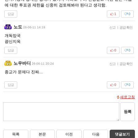
에 대한 투표권 제한을 신중히 검토해봐야 된다고 생각함.
답글
1
0
노도
26-06-11 14:19
신고
|
공감 확인
개독망국
광신지옥
답글
0
0
노우바디
26-06-11 20:24
신고
|
공감 확인
종교가 문제다 진짜...
답글
0
0
새로고침
등록
목록
본문
이전
다음
댓글보기