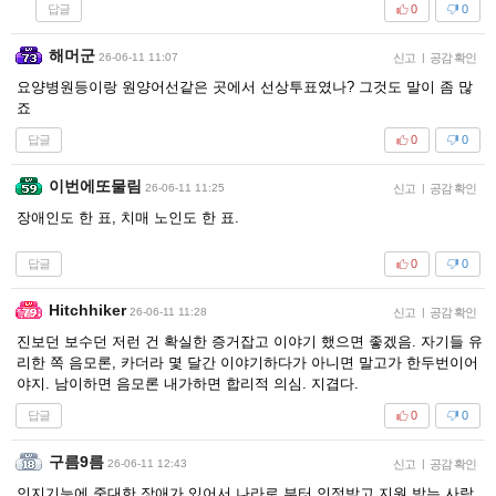
답글
0
0
해머군
26-06-11 11:07
신고
|
공감 확인
요양병원등이랑 원양어선같은 곳에서 선상투표였나? 그것도 말이 좀 많
죠
답글
0
0
이번에또물림
26-06-11 11:25
신고
|
공감 확인
장애인도 한 표, 치매 노인도 한 표.
답글
0
0
Hitchhiker
26-06-11 11:28
신고
|
공감 확인
진보던 보수던 저런 건 확실한 증거잡고 이야기 했으면 좋겠음. 자기들 유
리한 쪽 음모론, 카더라 몇 달간 이야기하다가 아니면 말고가 한두번이어
야지. 남이하면 음모론 내가하면 합리적 의심. 지겹다.
답글
0
0
구름9름
26-06-11 12:43
신고
|
공감 확인
인지기능에 중대한 장애가 있어서 나라로 부터 인정받고 지원 받는 사람