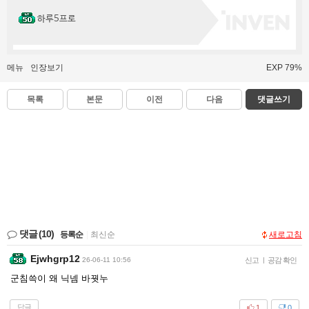
하루5프로
메뉴
인장보기
EXP 79%
목록
본문
이전
다음
댓글쓰기
댓글
(10)
등록순
|
최신순
새로고침
Ejwhgrp12
26-06-11 10:56
신고
|
공감 확인
군침쓱이 왜 닉넴 바꿧누
답글
1
0