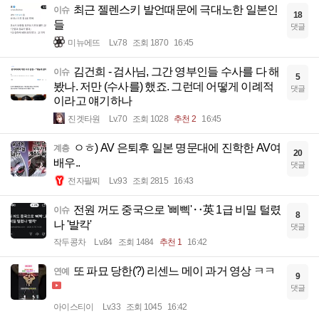
최근 젤렌스키 발언때문에 극대노한 일본인
이슈
18
들
댓글
미뉴에뜨
Lv.78
조회 1870
16:45
김건희 - 검사님, 그간 영부인들 수사를 다 해
이슈
5
봤나. 저만 (수사를) 했죠. 그런데 어떻게 이례적
댓글
이라고 얘기하나
진겟타원
Lv.70
조회 1028
추천 2
16:45
ㅇㅎ) AV 은퇴후 일본 명문대에 진학한 AV여
계층
20
배우..
댓글
전자팔찌
Lv.93
조회 2815
16:43
전원 꺼도 중국으로 '삐삑'‥英 1급 비밀 털렸
이슈
8
나 '발칵'
댓글
작두콩차
Lv.84
조회 1484
추천 1
16:42
또 파묘 당한(?) 리센느 메이 과거 영상 ㅋㅋ
연예
9
댓글
아이스티이
Lv.33
조회 1045
16:42