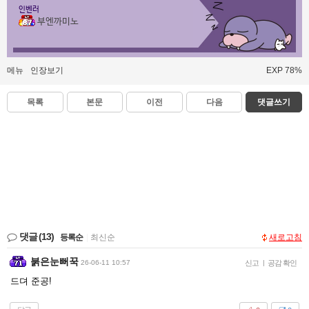
인벤러
부엔까미노
메뉴
인장보기
EXP 78%
목록
본문
이전
다음
댓글쓰기
댓글
(13)
등록순
|
최신순
새로고침
붉은눈뻐꾹
26-06-11 10:57
신고
|
공감 확인
드뎌 준공!