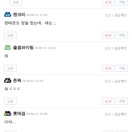
답글
0
0
캔크리
26-06-11 11:42
신고
|
공감 확인
판테온도 정말 컸는데.. 애는 ;;
답글
0
0
즐겜파이팅
26-06-11 12:25
신고
|
공감 확인
와
답글
0
0
존윅
26-06-11 13:34
신고
|
공감 확인
와 ㄷㄷㄷ
답글
0
0
롯데검
26-06-11 14:56
신고
|
공감 확인
이야...