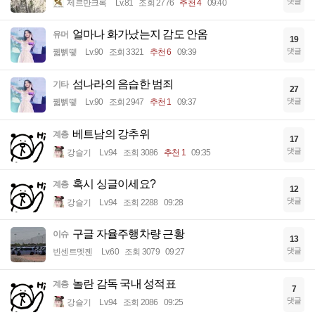
댓글
제르만크록
Lv.81
조회 2776
추천 4
09:40
얼마나 화가났는지 감도 안옴
유머
19
댓글
꿻뻵뗗
Lv.90
조회 3321
추천 6
09:39
섬나라의 음습한 범죄
기타
27
댓글
꿻뻵뗗
Lv.90
조회 2947
추천 1
09:37
베트남의 강추위
계층
17
댓글
강슬기
Lv.94
조회 3086
추천 1
09:35
혹시 싱글이세요?
계층
12
댓글
강슬기
Lv.94
조회 2288
09:28
구글 자율주행차량 근황
이슈
13
댓글
빈센트멧젠
Lv.60
조회 3079
09:27
놀란 감독 국내 성적표
계층
7
댓글
강슬기
Lv.94
조회 2086
09:25