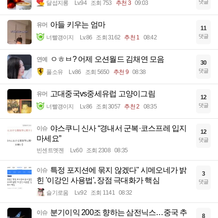
댓글
달섭지롱
Lv.94
조회 753
추천 3
09:03
아들 키우는 엄마
유머
11
댓글
너빨갱이지
Lv.86
조회 3162
추천 1
08:42
ㅇㅎㅂ? 어제 오션월드 김채연 모음
연예
30
댓글
풀소유
Lv.86
조회 5650
추천 9
08:38
고대중국vs중세유럽 고양이그림
유머
12
댓글
너빨갱이지
Lv.86
조회 3057
추천 2
08:35
야스쿠니 신사 “경내서 군복·코스프레 입지
이슈
12
마세요”
댓글
빈센트멧젠
Lv.60
조회 2308
08:35
특정 포지션에 묶지 않겠다" 시메오네가 밝
이슈
3
힌 '이강인 사용법', 장점 극대화가 핵심
댓글
슬기로움
Lv.92
조회 1141
08:32
분기이익 200조 향하는 삼전닉스…중국 추
이슈
8