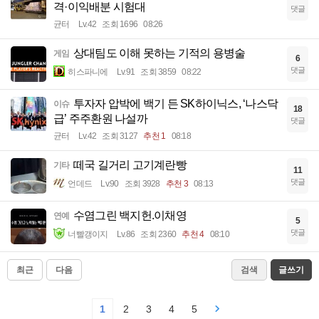
격·이익배분 시험대
댓글
균터
Lv.42
조회 1696
08:26
상대팀도 이해 못하는 기적의 용병술
게임
6
댓글
히스파니에
Lv.91
조회 3859
08:22
투자자 압박에 백기 든 SK하이닉스, ‘나스닥
이슈
18
급’ 주주환원 나설까
댓글
균터
Lv.42
조회 3127
추천 1
08:18
떼국 길거리 고기계란빵
기타
11
댓글
언데드
Lv.90
조회 3928
추천 3
08:13
수염그린 백지헌.이채영
연예
5
댓글
너빨갱이지
Lv.86
조회 2360
추천 4
08:10
최근
다음
검색
글쓰기
1
2
3
4
5