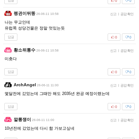
답글
0
0
펭귄이뒤뚱
26-06-11 10:58
신고
|
공감 확인
나는 무교인데
유럽쪽 성당건물은 정말 멋있는듯
답글
0
0
황소뒤통수
26-06-11 10:58
신고
|
공감 확인
미춋다
답글
0
0
ArchAngel
26-06-11 11:00
신고
|
공감 확인
몇달전에 갔었는데 그때만 해도 2035년 완공 예정이랬는데
답글
0
0
깔롱쟁이
26-06-11 11:00
신고
|
공감 확인
10년전에 갔었는데 다시 함 가보고싶네