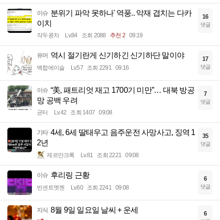
분위기 파악 못하나' 역풍.. 악재 겹치는 다카
이슈
16
이치
댓글
작두콩차
Lv.84
조회 2088
추천 2
09:19
역시 절기란게 신기하긴 신기하단 말이야
유머
17
댓글
백합에이슬
Lv.57
조회 2291
09:16
“美, 패트리엇 재고 1700기 미만”… 대북 방공
이슈
7
망 공백 우려
댓글
균터
Lv.42
조회 1407
09:08
4세, 6세 딸태우고 음주운전 사망사고, 징역 1
기타
35
2년
댓글
제르만크록
Lv.81
조회 2221
09:08
후리링 근황
이슈
6
댓글
빈센트멧젠
Lv.60
조회 2241
09:08
8월 9일 일요일 날씨 + 운세
지식
6