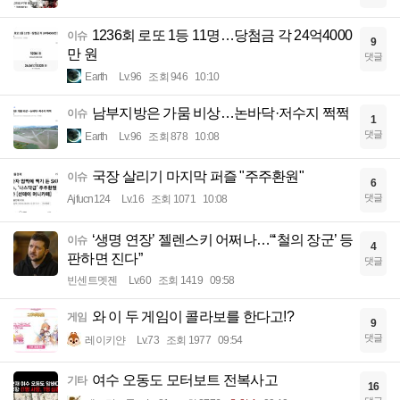
1236회 로또 1등 11명…당첨금 각 24억4000
이슈
9
만 원
댓글
Earth
Lv.96
조회 946
10:10
남부지방은 가뭄 비상…논바닥·저수지 쩍쩍
이슈
1
댓글
Earth
Lv.96
조회 878
10:08
국장 살리기 마지막 퍼즐 "주주환원"
이슈
6
댓글
Ajfucn124
Lv.16
조회 1071
10:08
‘생명 연장’ 젤렌스키 어쩌나…“‘철의 장군’ 등
이슈
4
판하면 진다”
댓글
빈센트멧젠
Lv.60
조회 1419
09:58
와 이 두 게임이 콜라보를 한다고!?
게임
9
댓글
레이키얀
Lv.73
조회 1977
09:54
여수 오동도 모터보트 전복사고
기타
16