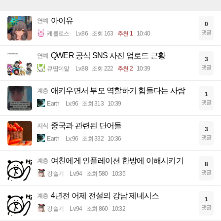
아이유
연예
0
댓글
케를로스
Lv.86
조회 163
추천 1
10:40
QWER 공식 SNS 사진 업로드 근황
연예
3
댓글
큐땁이알
Lv.88
조회 222
추천 2
10:39
애키우면서 부모 역할하기 힘들다는 사람
계층
1
댓글
Earth
Lv.96
조회 313
10:39
중국과 관련된 단어들
지식
3
댓글
Earth
Lv.96
조회 332
10:36
여친에게 인플레이션 한방에 이해시키기
계층
8
댓글
강슬기
Lv.94
조회 580
10:35
4년전 어제 전설의 강남 제네시스
계층
1
댓글
강슬기
Lv.94
조회 860
10:32