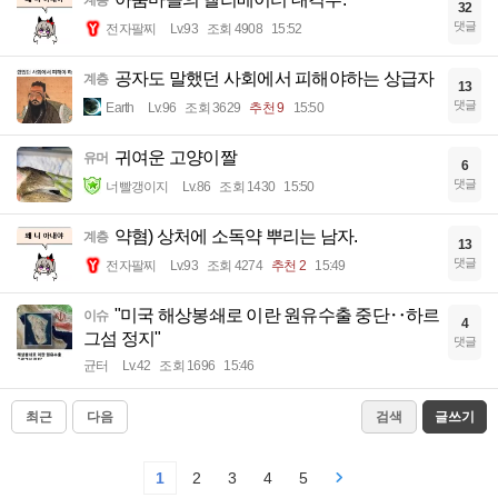
계층
32
댓글
전자팔찌
Lv.93
조회 4908
15:52
공자도 말했던 사회에서 피해야하는 상급자
계층
13
댓글
Earth
Lv.96
조회 3629
추천 9
15:50
귀여운 고양이짤
유머
6
댓글
너빨갱이지
Lv.86
조회 1430
15:50
약혐) 상처에 소독약 뿌리는 남자.
계층
13
댓글
전자팔찌
Lv.93
조회 4274
추천 2
15:49
"미국 해상봉쇄로 이란 원유수출 중단‥하르
이슈
4
그섬 정지"
댓글
균터
Lv.42
조회 1696
15:46
최근
다음
검색
글쓰기
1
2
3
4
5