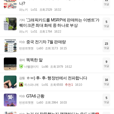
11
나?
댓글
파노키
Lv.51
조회 2529
16:32
'그래픽카드를 MSRP에 판매하는 이벤트'가
기타
5
퀘이크콘 최대 화제 중 하나로 부상
댓글
파노키
Lv.51
조회 1764
16:22
중국 전기차 7월 판매량
이슈
23
댓글
빈센트멧젠
Lv.60
조회 3173
16:15
똑똑한 말
유머
9
댓글
너빨갱이지
Lv.86
조회 1979
16:12
ㅎㅂ) 후- 후- 행정반에서 전파합니다
감동
16
댓글
히스파니에
Lv.91
조회 6593
추천 1
16:10
GTA6 근황
이슈
5
댓글
빈센트멧젠
Lv.60
조회 2994
16:03