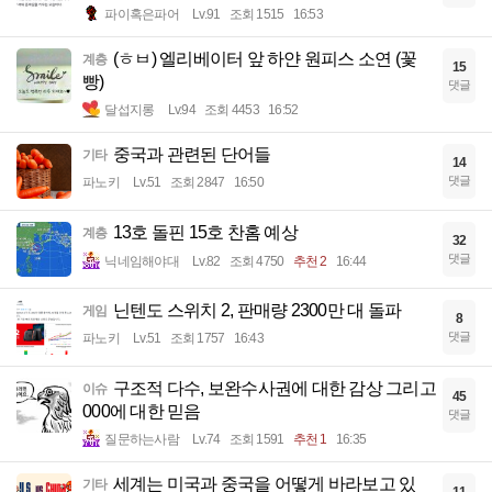
파이혹은파어
Lv.91
조회 1515
16:53
(ㅎㅂ) 엘리베이터 앞 하얀 원피스 소연 (꽃
계층
15
빵)
댓글
달섭지롱
Lv.94
조회 4453
16:52
중국과 관련된 단어들
기타
14
댓글
파노키
Lv.51
조회 2847
16:50
13호 돌핀 15호 찬홈 예상
계층
32
댓글
닉네임해야대
Lv.82
조회 4750
추천 2
16:44
닌텐도 스위치 2, 판매량 2300만 대 돌파
게임
8
댓글
파노키
Lv.51
조회 1757
16:43
구조적 다수, 보완수사권에 대한 감상 그리고
이슈
45
000에 대한 믿음
댓글
질문하는사람
Lv.74
조회 1591
추천 1
16:35
세계는 미국과 중국을 어떻게 바라보고 있
기타