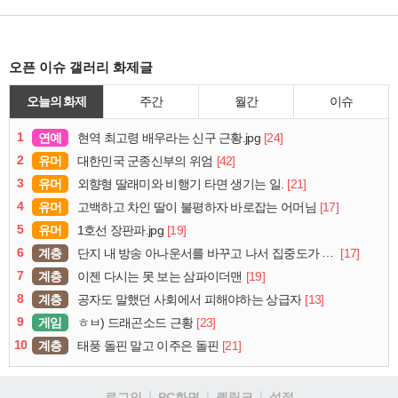
오픈 이슈 갤러리 화제글
오늘의 화제
주간
월간
이슈
1
연예
[24]
현역 최고령 배우라는 신구 근황.jpg
2
유머
[42]
대한민국 군종신부의 위엄
3
유머
[21]
외향형 딸래미와 비행기 타면 생기는 일.
4
유머
[17]
고백하고 차인 딸이 불평하자 바로잡는 어머님
5
유머
[19]
1호선 장판파.jpg
6
계층
[17]
단지 내 방송 아나운서를 바꾸고 나서 집중도가 확 올라갔다는 한 아파트의 안내방송
7
계층
[19]
이젠 다시는 못 보는 삼파이더맨
8
계층
[13]
공자도 말했던 사회에서 피해야하는 상급자
9
게임
[23]
ㅎㅂ) 드래곤소드 근황
10
계층
[21]
태풍 돌핀 말고 이주은 돌핀
로그인
PC화면
퀵링크
설정