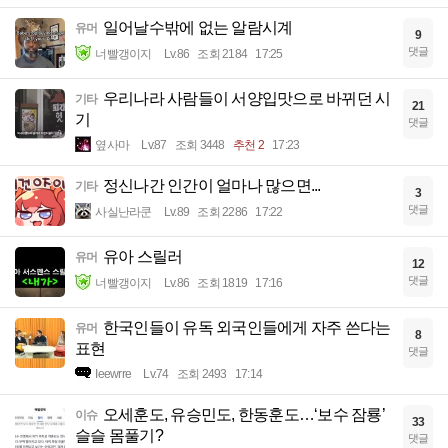
일어날수밖에 없는 알람시계
유머
9
댓글
너빨갱이지
Lv.86
조회 2184
17:25
우리나라 사람들이 서양입맛으로 바뀌던 시
기타
21
기
댓글
옆사마
Lv.87
조회 3448
추천 2
17:23
정신나간 인간이 얼마나 많으면...
기타
3
댓글
사실난라쿤
Lv.89
조회 2286
17:22
유아 스릴러
유머
12
댓글
너빨갱이지
Lv.86
조회 1819
17:16
한국인들이 유독 외국인들에게 자주 쓴다는
유머
8
표현
댓글
Ieewrre
Lv.74
조회 2493
17:14
오세훈도, 유승민도, 한동훈도…‘보수 잠룡’
이슈
33
슬슬 몸풀기?
댓글