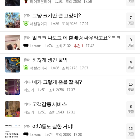
댓글
파이혹은파어
Lv.91
조회 2808
17:59
그냥 크기만 큰 고양이?
유머
7
댓글
너빨갱이지
Lv.86
조회 2036
17:44
앜ㅋㅋ 나보고 이 할배랑 싸우라고요? ㅋㅋ
유머
9
댓글
Ieewrre
Lv.74
조회 3132
추천 1
17:42
하찮게 생긴 물범
유머
4
댓글
너빨갱이지
Lv.86
조회 2173
17:37
네가 그렇게 춤을 잘 춰?
기타
15
댓글
파노키
Lv.51
조회 2056
17:37
고객감동 서비스
기타
8
댓글
파노키
Lv.51
조회 1943
17:31
야! 3등도 잘한 거야!
유머
12
댓글
Ieewrre
Lv.74
조회 3088
17:30