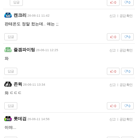
답글
0
0
캔크리
26-06-11 11:42
신고
|
공감 확인
판테온도 정말 컸는데.. 애는 ;;
답글
0
0
즐겜파이팅
26-06-11 12:25
신고
|
공감 확인
와
답글
0
0
존윅
26-06-11 13:34
신고
|
공감 확인
와 ㄷㄷㄷ
답글
0
0
롯데검
26-06-11 14:56
신고
|
공감 확인
이야...