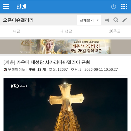
인벤
오픈이슈갤러리
전체보기
공
검
글
지
색
내글
내 댓글
10추글
on/off
쓰
기
[계층]
가우디 대성당 사가라다파밀리아 근황
부엔까미노
댓글: 13 개
조회:
12697
추천:
2
2026-06-11 10:56:27