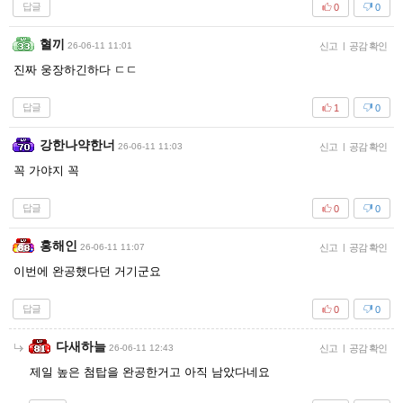
답글
0
0
혈끼
26-06-11 11:01
신고
|
공감 확인
진짜 웅장하긴하다 ㄷㄷ
답글
1
0
강한나약한너
26-06-11 11:03
신고
|
공감 확인
꼭 가야지 꼭
답글
0
0
홍해인
26-06-11 11:07
신고
|
공감 확인
이번에 완공했다던 거기군요
답글
0
0
다새하늘
26-06-11 12:43
신고
|
공감 확인
제일 높은 첨탑을 완공한거고 아직 남았다네요