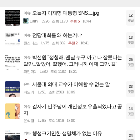
오늘자 이재명 대통령 SNS.....jpg
이슈
12
댓글
Earth
Lv.96
조회 1170
추천 5
18:44
전당대회를 왜 하는거냐
이슈
13
댓글
원스타조
Lv.75
조회 882
추천 2
18:41
박선원 "정청래, 맨날 누구 까고 나 잘했다는
이슈
25
말만...알았어, 잘했어, 그러니까 이제 그만, 끝"
댓글
파인더1
Lv.80
조회 1182
18:21
서울대 의대 교수가 이해할 수 없는 말
유머
23
댓글
파노키
Lv.51
조회 2563
18:09
갑자기 민주당이 개인정보 유출되었다고 공
이슈
14
지
댓글
윤석렬
Lv.65
조회 1916
18:00
행성크기만한 생명체가 없는 이유
기타
24