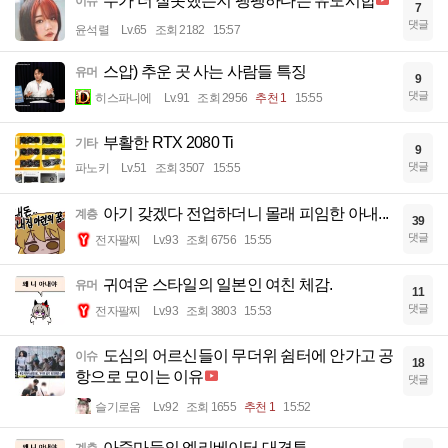
누가 더 잘못했는지 팽팽하다는 유도시합
이슈
7
댓글
윤석렬
Lv.65
조회 2182
15:57
스압) 추운 곳 사는 사람들 특징
유머
9
댓글
히스파니에
Lv.91
조회 2956
추천 1
15:55
부활한 RTX 2080 Ti
기타
9
댓글
파노키
Lv.51
조회 3507
15:55
아기 갖겠다 전업하더니 몰래 피임한 아내...
계층
39
댓글
전자팔찌
Lv.93
조회 6756
15:55
귀여운 스타일의 일본인 여친 체감.
유머
11
댓글
전자팔찌
Lv.93
조회 3803
15:53
도심의 어르신들이 무더위 쉼터에 안가고 공
이슈
18
항으로 모이는 이유
댓글
슬기로움
Lv.92
조회 1655
추천 1
15:52
아줌마들의 엘리베이터 대격투.