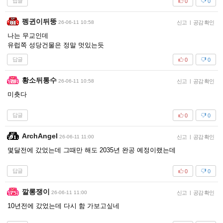
답글
0
0
펭귄이뒤뚱
26-06-11 10:58
신고
|
공감 확인
나는 무교인데
유럽쪽 성당건물은 정말 멋있는듯
답글
0
0
황소뒤통수
26-06-11 10:58
신고
|
공감 확인
미춋다
답글
0
0
ArchAngel
26-06-11 11:00
신고
|
공감 확인
몇달전에 갔었는데 그때만 해도 2035년 완공 예정이랬는데
답글
0
0
깔롱쟁이
26-06-11 11:00
신고
|
공감 확인
10년전에 갔었는데 다시 함 가보고싶네