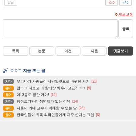
답글
0
0
새로고침
등록
목록
본문
이전
다음
댓글보기
ㅇㅇㄱ 지금 뜨는 글
우리나라 사람들이 서양입맛으로 바뀌던 시기
[21]
기타
앜ㅋㅋ 나보고 이 할배랑 싸우라고요? ㅋㅋ
[9]
유머
야! 3등도 잘한 거야!
[12]
유머
행성크기만한 생명체가 없는 이유
[24]
기타
서울대 의대 교수가 이해할 수 없는 말
[23]
유머
한국인들이 유독 외국인들에게 자주 쓴다는 표현
[8]
유머