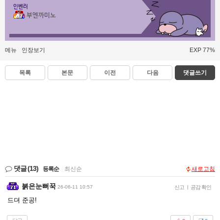
인벤러
부엔까미노
메뉴
인장보기
EXP 77%
목록
본문
이전
다음
댓글쓰기
댓글
(13)
등록순
|
최신순
새로고침
붉은눈뻐꾹
26-06-11 10:57
신고
|
공감 확인
드뎌 준공!