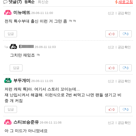
댓글
(7)
등록순
|
최신순
새로고침
미뉴에뜨
26-06-11 11:00
신고
|
공감 확인
전직 특수부대 출신 이런 거 그만 좀 ㅋㅋ
답글
0
0
Ellllllllll
26-06-11 11:03
신고
|
공감 확인
그치만 재밌죠 ㅋ
답글
0
0
부두개미
26-06-11 11:05
신고
|
공감 확인
저런 캐릭 특)아. 여기서 스토리 꼬이는데...
쟤 난입시켜서 해결해. 이런식으로 2번 써먹고 나면 팬들 생기고 비
중 개 커짐
답글
0
0
스티브승준유
26-06-11 11:06
신고
|
공감 확인
아 그 미드가 아니었네요