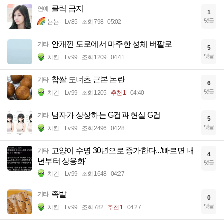
클릭 금지
연예
1
댓글
뇸뇸
Lv.85
조회 798
05:02
안개낀 도로에서 마주한 성체 버팔로
기타
5
댓글
치킨
Lv.99
조회 1209
04:41
찹쌀 도너츠 근본 논란
기타
6
댓글
치킨
Lv.99
조회 1205
추천 1
04:40
남자가 상상하는 G컵과 현실 G컵
기타
5
댓글
치킨
Lv.99
조회 2496
04:28
고양이 수명 30년으로 증가한다...'빠르면 내
기타
4
년부터 상용화'
댓글
치킨
Lv.99
조회 1648
04:27
족발
기타
0
댓글
치킨
Lv.99
조회 782
추천 1
04:27