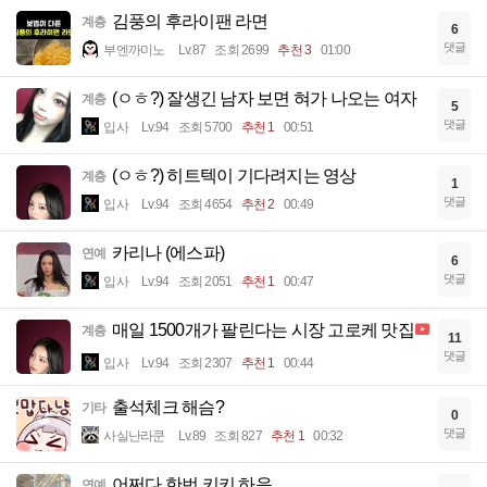
김풍의 후라이팬 라면
계층
6
댓글
부엔까미노
Lv.87
조회 2699
추천 3
01:00
(ㅇㅎ?) 잘생긴 남자 보면 혀가 나오는 여자
계층
5
댓글
입사
Lv.94
조회 5700
추천 1
00:51
(ㅇㅎ?) 히트텍이 기다려지는 영상
계층
1
댓글
입사
Lv.94
조회 4654
추천 2
00:49
카리나 (에스파)
연예
6
댓글
입사
Lv.94
조회 2051
추천 1
00:47
매일 1500개가 팔린다는 시장 고로케 맛집
계층
11
댓글
입사
Lv.94
조회 2307
추천 1
00:44
출석체크 해슴?
기타
0
댓글
사실난라쿤
Lv.89
조회 827
추천 1
00:32
어쩌다 한번 키키 하음
연예