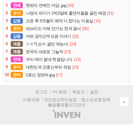
1
연예
[30]
뜻밖의 연예인 미담..jpg
2
유머
[31]
나영석 피디가 1박2일때 출연자들을 굴린 배경
3
감동
[15]
오픈 후 3개월치 예약 다 찼다는 미용실
4
유머
[36]
파브리도 이해 안가는 한국 음식
5
감동
[20]
어떤 공익근무요원 이야기
6
계층
[33]
ㅇㅎ?) 순수 골반 재능녀.
7
계층
[23]
한국의 새로운 그늘막
8
연예
[15]
우리 메이 절대 핫걸입니다.
9
유머
[23]
대한민국 군종신부의 위엄
10
유머
[17]
1호선 장판파.jpg
로그인
PC화면
퀵링크
설정
청소년보호정책
이용약관
개인정보처리방침
▲
불법촬영물신고안내
(주)
인
벤