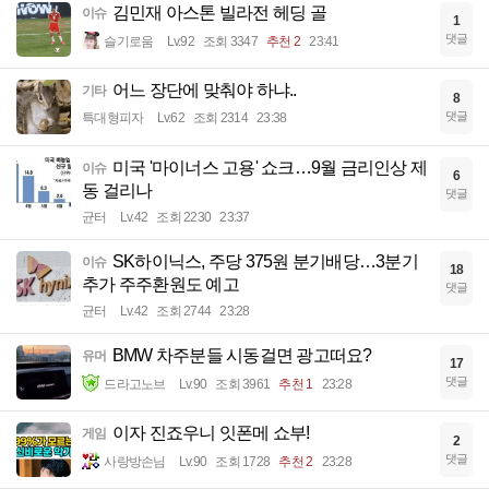
김민재 아스톤 빌라전 헤딩 골
이슈
1
댓글
슬기로움
Lv.92
조회 3347
추천 2
23:41
어느 장단에 맞춰야 하냐..
기타
8
댓글
특대형피자
Lv.62
조회 2314
23:38
미국 '마이너스 고용' 쇼크…9월 금리인상 제
이슈
6
동 걸리나
댓글
균터
Lv.42
조회 2230
23:37
SK하이닉스, 주당 375원 분기배당…3분기
이슈
18
추가 주주환원도 예고
댓글
균터
Lv.42
조회 2744
23:28
BMW 차주분들 시동걸면 광고떠요?
유머
17
댓글
드라고노브
Lv.90
조회 3961
추천 1
23:28
이자 진죠우니 잇폰메 쇼부!
게임
2
댓글
사랑방손님
Lv.90
조회 1728
추천 2
23:28