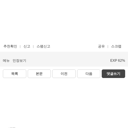
추천확인
신고
스팸신고
공유
스크랩
메뉴
인장보기
EXP 62%
목록
본문
이전
다음
댓글쓰기