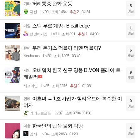
허리통증 완화 운동
기타
5
댓글
치킨
Lv.99
조회 1484
추천 2
04:24
스팀 무료 게임 - Breathedge
게임
1
댓글
년만에가입
Lv.71
조회 891
추천 1
04:03
우리 돈가스 먹을까 라멘 먹을까?
유머
6
댓글
Neuhauus
Lv.20
조회 1805
03:40
오버워치 한국 신규 영웅 D.MON 플레이 트
게임
9
레일러
댓글
세프라딘
Lv.85
조회 1876
추천 1
01:38
이혼녀 → 1조 사업가 할리우드에 복수한 이
연예
0
여자
댓글
라라크로포드
Lv.87
조회 3704
01:31
한국인의 밥상 물회 먹방
계층
4
댓글
입사
Lv.94
조회 2863
01:23