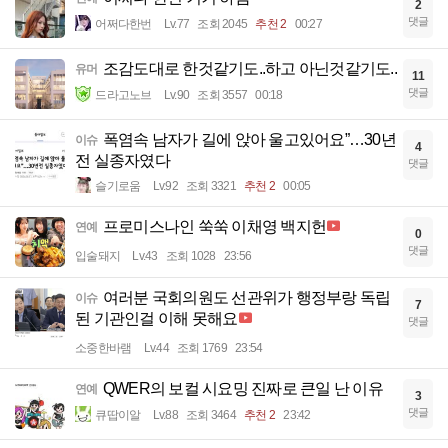
2
댓글
어쩌다한번
Lv.77
조회 2045
추천 2
00:27
조감도대로 한것같기도..하고 아닌것같기도..
유머
11
댓글
드라고노브
Lv.90
조회 3557
00:18
폭염속 남자가 길에 앉아 울고있어요”…30년
이슈
4
전 실종자였다
댓글
슬기로움
Lv.92
조회 3321
추천 2
00:05
프로미스나인 쑥쑥 이채영 백지헌
연예
0
댓글
입술돼지
Lv.43
조회 1028
23:56
여러분 국회의원도 선관위가 행정부랑 독립
이슈
7
된 기관인걸 이해 못해요
댓글
소중한바램
Lv.44
조회 1769
23:54
QWER의 보컬 시요밍 진짜로 큰일 난 이유
연예
3
댓글
큐땁이알
Lv.88
조회 3464
추천 2
23:42