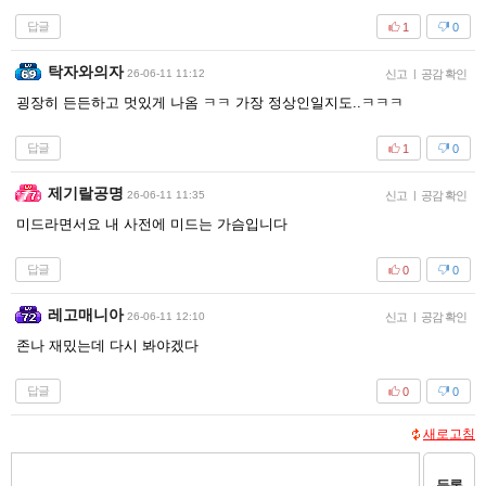
답글
1
0
탁자와의자
26-06-11 11:12
신고
|
공감 확인
굉장히 든든하고 멋있게 나옴 ㅋㅋ 가장 정상인일지도..ㅋㅋㅋ
답글
1
0
제기랄공명
26-06-11 11:35
신고
|
공감 확인
미드라면서요 내 사전에 미드는 가슴입니다
답글
0
0
레고매니아
26-06-11 12:10
신고
|
공감 확인
존나 재밌는데 다시 봐야겠다
답글
0
0
새로고침
등록