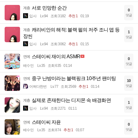
서로 민망한 순간
계층
0
댓글
입사
Lv.94
조회 3182
추천 1
01:19
캐리비안의 해적: 블랙 펄의 저주 조니 뎁 등
계층
1
장씬
댓글
입사
Lv.94
조회 3062
추천 1
01:15
스테이씨 재이의 ASMR
연예
0
댓글
배수민
Lv.35
조회 635
01:14
중구 난방이라는 블랙핑크 10주년 팬미팅
연예
10
댓글
어쩌다한번
Lv.77
조회 2569
추천 1
01:14
실제로 존재한다는 디지몬 속 배경화면
계층
1
댓글
입사
Lv.94
조회 2271
01:11
스테이씨 자윤
연예
0
댓글
배수민
Lv.35
조회 874
추천 1
01:07