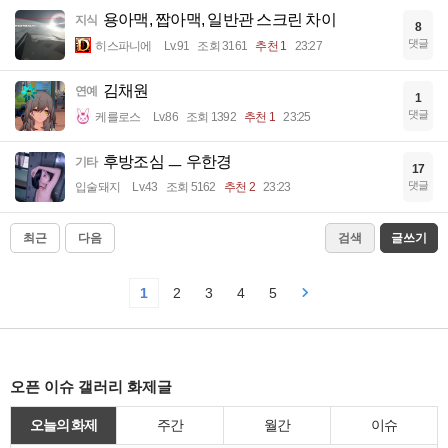
용아맥, 짭아맥, 일반관 스크린 차이
지식
8
댓글
히스파니에
Lv.91
조회 3161
추천 1
23:27
김채원
연예
1
댓글
케를로스
Lv.86
조회 1392
추천 1
23:25
후방조심 ㅡ 우한경
기타
17
댓글
입술돼지
Lv.43
조회 5162
추천 2
23:23
최근
다음
검색
글쓰기
1
2
3
4
5
오픈 이슈 갤러리 화제글
오늘의 화제
주간
월간
이슈