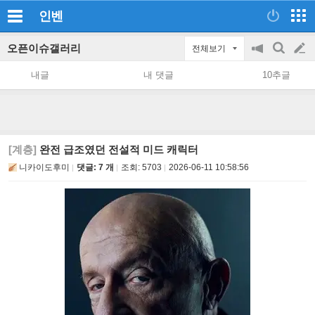
인벤
오픈이슈갤러리
전체보기
공
검
글
지
색
내글
내 댓글
10추글
on/off
쓰
기
[계층]
완전 급조였던 전설적 미드 캐릭터
니카이도후미
댓글: 7 개
조회:
5703
2026-06-11 10:58:56