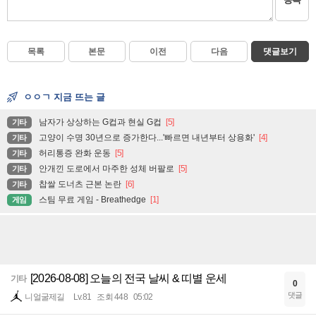
목록
본문
이전
다음
댓글보기
ㅇㅇㄱ 지금 뜨는 글
남자가 상상하는 G컵과 현실 G컵
[5]
기타
고양이 수명 30년으로 증가한다...'빠르면 내년부터 상용화'
[4]
기타
허리통증 완화 운동
[5]
기타
안개낀 도로에서 마주한 성체 버팔로
[5]
기타
찹쌀 도너츠 근본 논란
[6]
기타
스팀 무료 게임 - Breathedge
[1]
게임
[2026-08-08] 오늘의 전국 날씨 & 띠별 운세
기타
0
댓글
니얼굴제길
Lv.81
조회 448
05:02