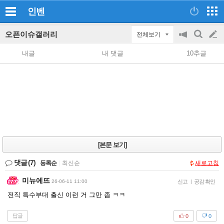
인벤
오픈이슈갤러리
전체보기
공
검
글
지
색
내글
내 댓글
10추글
on/off
쓰
기
[본문 보기]
댓글
(7)
등록순
|
최신순
새로고침
미뉴에뜨
26-06-11 11:00
신고
|
공감 확인
전직 특수부대 출신 이런 거 그만 좀 ㅋㅋ
답글
0
0