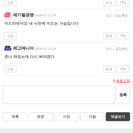
답글
1
0
제기랄공명
26-06-11 11:35
신고
|
공감 확인
미드라면서요 내 사전에 미드는 가슴입니다
답글
0
0
레고매니아
26-06-11 12:10
신고
|
공감 확인
존나 재밌는데 다시 봐야겠다
답글
0
0
새로고침
등록
목록
본문
이전
다음
댓글보기