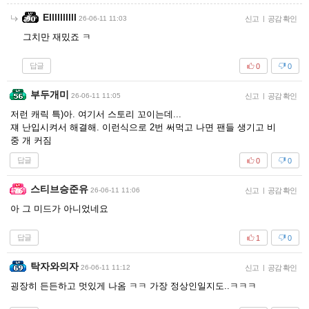
Ellllllllll
26-06-11 11:03
신고
|
공감 확인
그치만 재밌죠 ㅋ
답글
0
0
부두개미
26-06-11 11:05
신고
|
공감 확인
저런 캐릭 특)아. 여기서 스토리 꼬이는데...
쟤 난입시켜서 해결해. 이런식으로 2번 써먹고 나면 팬들 생기고 비
중 개 커짐
답글
0
0
스티브승준유
26-06-11 11:06
신고
|
공감 확인
아 그 미드가 아니었네요
답글
1
0
탁자와의자
26-06-11 11:12
신고
|
공감 확인
굉장히 든든하고 멋있게 나옴 ㅋㅋ 가장 정상인일지도..ㅋㅋㅋ