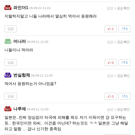
파인더1
26-06-11 11:01
신고
|
공감 확인
지랄하지말고 니들 나라에서 열심히 먹어서 응원해라
답글
2
0
어나러
26-06-11 11:02
신고
|
공감 확인
니들이나 먹어라
답글
0
0
번실험체
26-06-11 11:02
신고
|
공감 확인
먹어서 응원하는거 아니었음?
답글
0
0
나루에
26-06-11 11:03
신고
|
공감 확인
일본은..진짜 양심없이 타국에 피해를 줘도 자기 이득이면 걍 요구하는
듯.. 한국인이면 와씨.. 이건좀 아닌데? 하는것도 ㅋㅋ 일본은 그냥 해달
라고 말함 ... 겁나 신기한 종족임