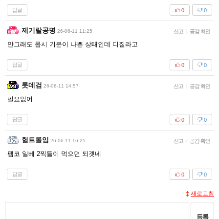
답글
0
0
제기랄공명
26-06-11 11:25
신고
|
공감 확인
안그래도 몹시 기분이 나쁜 상태인데 디질라고
답글
0
0
롯데검
26-06-11 14:57
신고
|
공감 확인
필요없어
답글
0
0
헐트롤임
26-06-11 16:25
신고
|
공감 확인
펨코 일베 2찍들이 먹으면 되겟네
답글
0
0
새로고침
등록