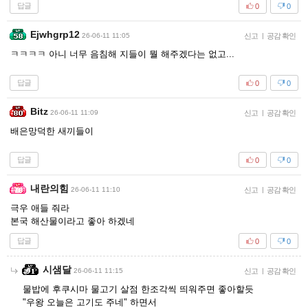
답글
0
0
Ejwhgrp12
26-06-11 11:05
신고
|
공감 확인
ㅋㅋㅋㅋ 아니 너무 음침해 지들이 뭘 해주겠다는 없고...
답글
0
0
Bitz
26-06-11 11:09
신고
|
공감 확인
배은망덕한 새끼들이
답글
0
0
내란의힘
26-06-11 11:10
신고
|
공감 확인
극우 애들 줘라
본국 해산물이라고 좋아 하겠네
답글
0
0
시샘달
26-06-11 11:15
신고
|
공감 확인
물밥에 후쿠시마 물고기 살점 한조각씩 띄워주면 좋아할듯
"우왕 오늘은 고기도 주네" 하면서