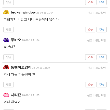
답글
0
0
brokenwindow
26-06-11 11:04
신고
|
공감 확인
떠넘기지 ㄴ말고 니네 주둥이에 넣어라
답글
0
0
푸바오
26-06-11 11:04
신고
|
공감 확인
되겠냐?
답글
0
0
뚱땡이고양이
26-06-11 11:05
신고
|
공감 확인
역시 왜는 하는짓이 ㅉ
답글
0
0
시티즌
26-06-11 11:05
신고
|
공감 확인
너나 처먹어