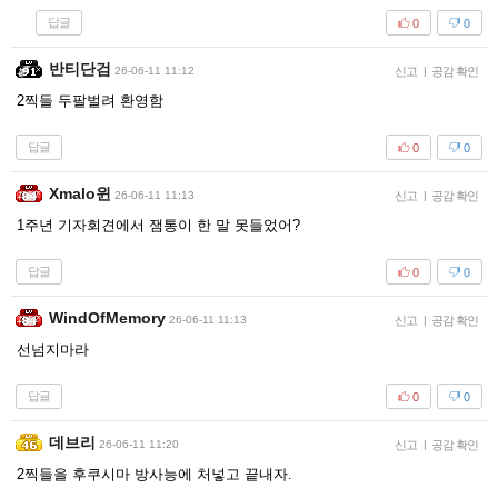
답글
0
0
반티단검
26-06-11 11:12
신고
|
공감 확인
2찍들 두팔벌려 환영함
답글
0
0
Xmalo윈
26-06-11 11:13
신고
|
공감 확인
1주년 기자회견에서 잼통이 한 말 못들었어?
답글
0
0
WindOfMemory
26-06-11 11:13
신고
|
공감 확인
선넘지마라
답글
0
0
데브리
26-06-11 11:20
신고
|
공감 확인
2찍들을 후쿠시마 방사능에 처넣고 끝내자.