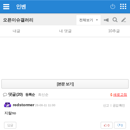
인벤
오픈이슈갤러리
전체보기
공
검
글
지
색
내글
내 댓글
10추글
on/off
쓰
기
[본문 보기]
댓글
(20)
등록순
|
최신순
새로고침
redstormer
26-06-11 11:00
신고
|
공감 확인
지랄no
답글
0
0