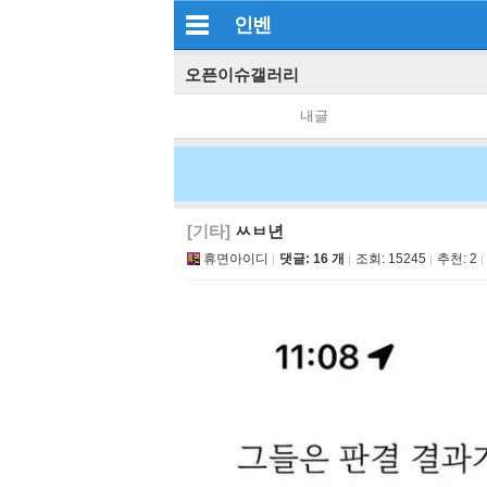
인벤
오픈이슈갤러리
내글
[기타]
ㅆㅂ년
휴면아이디
댓글: 16 개
조회:
15245
추천:
2