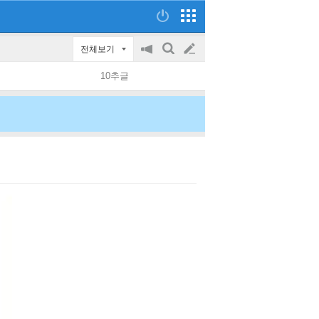
전체보기
공
검
글
지
색
10추글
on/off
쓰
기