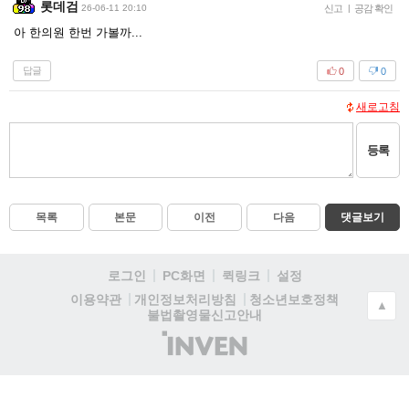
롯데검
26-06-11 20:10
신고
|
공감 확인
아 한의원 한번 가볼까...
답글
0
0
새로고침
등록
목록
본문
이전
다음
댓글보기
로그인
PC화면
퀵링크
설정
청소년보호정책
이용약관
개인정보처리방침
▲
불법촬영물신고안내
(주)
인
벤