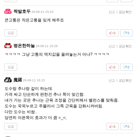
짝발호두
26-06-11 15:10
신고
|
공감 확인
큰고통은 작은고통을 잊게 해주죠
답글
0
0
평온한하늘
26-06-11 15:26
신고
|
공감 확인
ㅋㅋㅋㅋ 그냥 고통의 역치값을 올려놓는거 아냐? ㅋㅋㅋㅋ
답글
0
0
魔羅
26-06-11 16:15
신고
|
공감 확인
도수랑 추나랑 같이 하는데.
가격 싸고 단순하게 편한건 추나 쪽이 맞긴함.
내가 가는 곳은 추나는 근육 조정을 간단히해서 밸런스를 맞춰줌.
도수는 꾹꾹누르고 주물러서 그쪽 근육을 강화시켜버림.
다만 도수는 비쌈..
당연히 아픈쪽이 효과가 더 큼 =_=;
답글
0
0