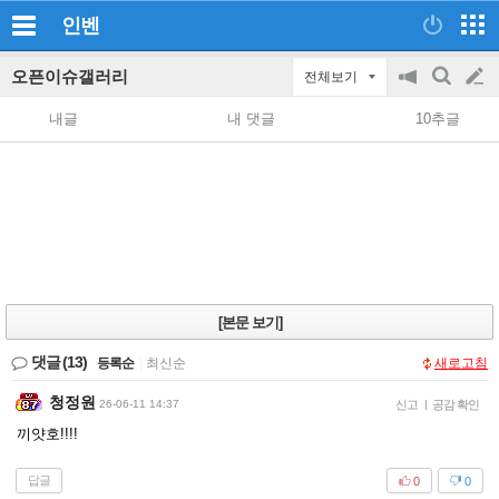
인벤
오픈이슈갤러리
전체보기
공
검
글
지
색
내글
내 댓글
10추글
on/off
쓰
기
[본문 보기]
댓글
(13)
등록순
|
최신순
새로고침
청정원
26-06-11 14:37
신고
|
공감 확인
끼얏호!!!!
답글
0
0