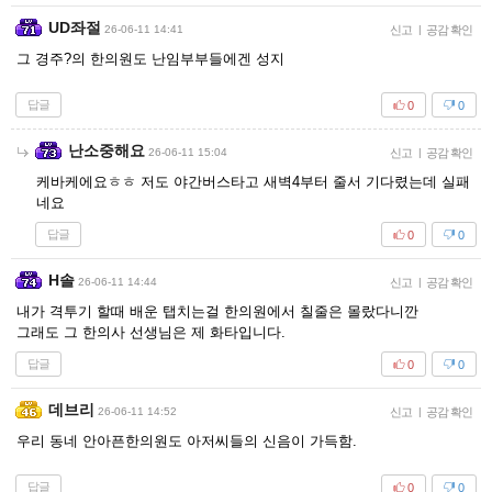
UD좌절
26-06-11 14:41
신고
|
공감 확인
그 경주?의 한의원도 난임부부들에겐 성지
답글
0
0
난소중해요
26-06-11 15:04
신고
|
공감 확인
케바케에요ㅎㅎ 저도 야간버스타고 새벽4부터 줄서 기다렸는데 실패
네요
답글
0
0
H솔
26-06-11 14:44
신고
|
공감 확인
내가 격투기 할때 배운 탭치는걸 한의원에서 칠줄은 몰랐다니깐
그래도 그 한의사 선생님은 제 화타입니다.
답글
0
0
데브리
26-06-11 14:52
신고
|
공감 확인
우리 동네 안아픈한의원도 아저씨들의 신음이 가득함.
답글
0
0