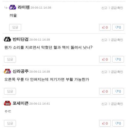
라이덴
26-06-11 14:38
신고
|
공감 확인
꺄울
답글
0
0
반티단검
26-06-11 14:38
신고
|
공감 확인
뭔가 소리를 지르면서 막혔던 혈과 맥이 뚫려서 낫나?
답글
0
0
신라공주
26-06-11 14:38
신고
|
공감 확인
오른쪽 무릎 다 안펴지는데 저기가면 부활 가능한가
답글
0
0
포세이큰
26-06-11 14:41
신고
|
공감 확인
ㅇㄷ
답글
0
0