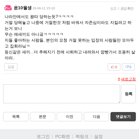
윤10월생
26-06-11 15:10
신고
|
공감 확인
나라안에서도 왕따 당하는듯?ㅋㅋㅋㅋ
거절 당해놓고 나중에 거절한것 처럼 바꿔서 자존심이라도 지킬려고 하
는거 보니
무슨 애새끼도 아니곸ㅋㅋㅋㅋㅋ
지들 좋아하는 사람들, 본인의 요청 거절 못하는 입장의 사람들만 모아두
고 집회라닠ㅋ
등신같은 새끼...더 추해지기 전에 사퇴하고 내려와서 깜빵가서 조용히 살
아라..
답글
0
0
새로고침
등록
목록
본문
이전
다음
댓글보기
로그인
PC화면
퀵링크
설정