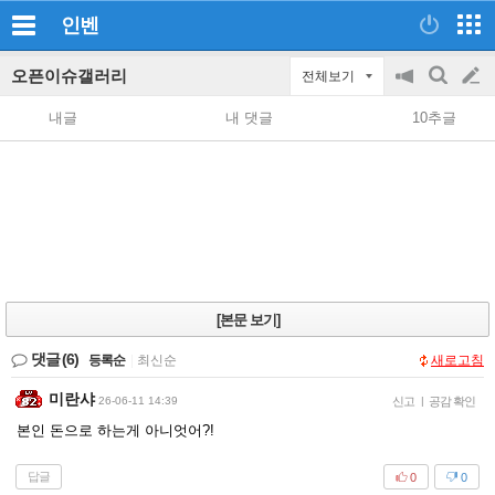
인벤
오픈이슈갤러리
전체보기
공
검
글
지
색
내글
내 댓글
10추글
on/off
쓰
기
[본문 보기]
댓글
(6)
등록순
|
최신순
새로고침
미란샤
26-06-11 14:39
신고
|
공감 확인
본인 돈으로 하는게 아니엇어?!
답글
0
0