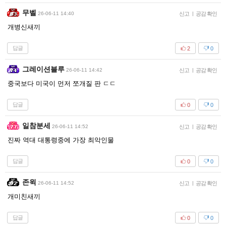
무벨
26-06-11 14:40
신고
|
공감 확인
개병신새끼
답글
2
0
그레이션블루
26-06-11 14:42
신고
|
공감 확인
중국보다 미국이 먼저 쪼개질 판 ㄷㄷ
답글
0
0
일참분세
26-06-11 14:52
신고
|
공감 확인
진짜 역대 대통령중에 가장 최악인물
답글
0
0
존윅
26-06-11 14:52
신고
|
공감 확인
개미친새끼
답글
0
0