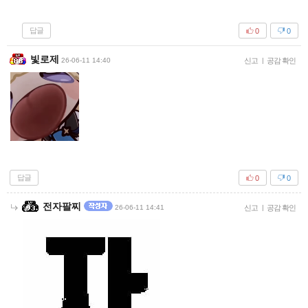
답글
0
0
빛로제
26-06-11 14:40
신고
|
공감 확인
답글
0
0
전자팔찌
26-06-11 14:41
신고
|
공감 확인