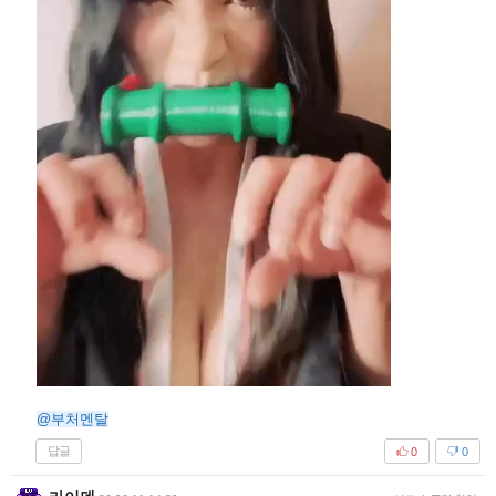
@부처멘탈
답글
0
0