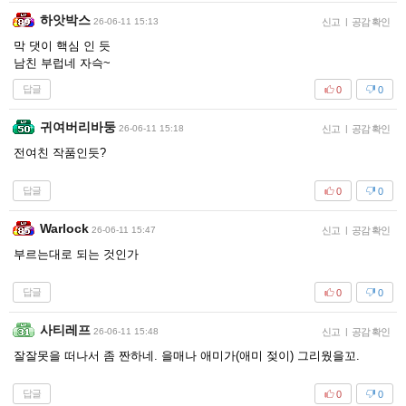
하앗박스
26-06-11 15:13
신고
|
공감 확인
막 댓이 핵심 인 듯
남친 부럽네 자슥~
답글
0
0
귀여버리바둥
26-06-11 15:18
신고
|
공감 확인
전여친 작품인듯?
답글
0
0
Warlock
26-06-11 15:47
신고
|
공감 확인
부르는대로 되는 것인가
답글
0
0
사티레프
26-06-11 15:48
신고
|
공감 확인
잘잘못을 떠나서 좀 짠하네. 을매나 애미가(애미 젖이) 그리웠을꼬.
답글
0
0