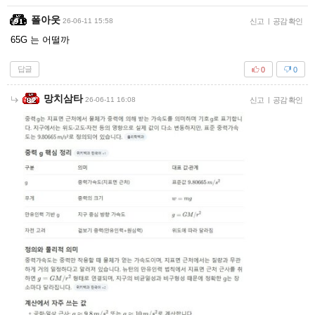
폴아웃
26-06-11 15:58
신고
|
공감 확인
65G 는 어떨까
답글
0
0
망치삼타
26-06-11 16:08
신고
|
공감 확인