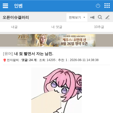
인벤
오픈이슈갤러리
전체보기
공
검
글
지
색
내글
내 댓글
10추글
on/off
쓰
기
[유머]
내 젖 빨면서 자는 남친.
전자팔찌
댓글: 24 개
조회:
14205
추천:
1
2026-06-11 14:38:38