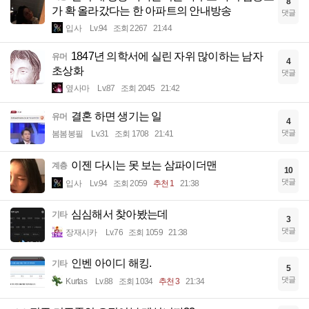
8
가 확 올라갔다는 한 아파트의 안내방송
댓글
입사
Lv.94
조회 2267
21:44
1847년 의학서에 실린 자위 많이하는 남자
유머
4
초상화
댓글
옆사마
Lv.87
조회 2045
21:42
결혼 하면 생기는 일
유머
4
댓글
봄봄봉필
Lv.31
조회 1708
21:41
이젠 다시는 못 보는 삼파이더맨
계층
10
댓글
입사
Lv.94
조회 2059
추천 1
21:38
심심해서 찾아봤는데
기타
3
댓글
장재시카
Lv.76
조회 1059
21:38
인벤 아이디 해킹.
기타
5
댓글
Kurtas
Lv.88
조회 1034
추천 3
21:34