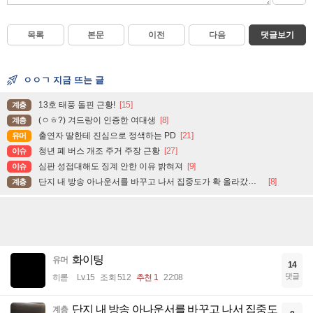
목록
본문
이전
다음
댓글보기
ㅇㅇㄱ 지금 뜨는 글
13호 태풍 돌핀 근황!
[15]
계층
(ㅇㅎ?) 겨드랑이 인증한 여대생
[8]
계층
출연자 딸한테 진심으로 정색하는 PD
[21]
유머
청년 폐 버스 개조 주거 주장 근황
[27]
이슈
심판 성접대해도 징계 안한 이유 밝혀져
[9]
이슈
단지 내 방송 아나운서를 바꾸고 나서 집중도가 확 올라갔다는 한 아파트의 안내방송
[8]
계층
화이팅
유머
14
댓글
히롣
Lv.15
조회 512
추천 1
22:08
단지 내 방송 아나운서를 바꾸고 나서 집중도
계층