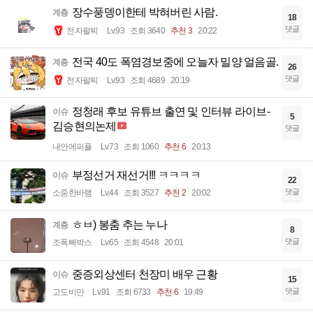
장수풍뎅이한테 박혀버린 사람.
계층
18
댓글
전자팔찌
Lv.93
조회 3640
추천 3
20:22
전국 40도 폭염경보중에 오늘자 밀양 얼음골.
계층
26
댓글
전자팔찌
Lv.93
조회 4689
20:19
정청래 후보 유튜브 출연 및 인터뷰 라이브-
이슈
5
김승현의논제
댓글
내안에퍼플
Lv.73
조회 1060
추천 6
20:13
부정선거 재선거!!! ㅋㅋㅋㅋ
이슈
22
댓글
소중한바램
Lv.44
조회 3527
추천 2
20:02
ㅎㅂ) 봉춤 추는 누나
계층
8
댓글
조폭빠박스
Lv.65
조회 4548
20:01
중증외상센터 천장미 배우 근황
이슈
15
댓글
고도비만
Lv.91
조회 6733
추천 6
19:49