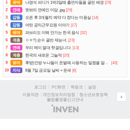
1
유머
[29]
나영석 피디가 1박2일때 출연자들을 굴린 배경
2
연예
[29]
뜻밖의 연예인 미담..jpg
3
감동
[14]
오픈 후 3개월치 예약 다 찼다는 미용실
4
감동
[17]
어떤 공익근무요원 이야기
5
유머
[32]
파브리도 이해 안가는 한국 음식
6
계층
[23]
ㅇㅎ?) 순수 골반 재능녀.
7
연예
[13]
우리 메이 절대 핫걸입니다.
8
계층
[20]
한국의 새로운 그늘막
9
유머
[43]
후방)인방 누나들이 돈벌때 사용하는 밑캠을 알아보자
10
지식
[6]
8월 7일 금요일 날씨 + 운세
로그인
PC화면
퀵링크
설정
청소년보호정책
이용약관
개인정보처리방침
▲
불법촬영물신고안내
(주)
인
벤