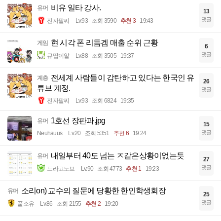
비유 일타 강사.
유머
13
댓글
전자팔찌
Lv.93
조회 3590
추천 3
19:43
현 시각 폰 리듬겜 매출 순위 근황
게임
6
댓글
큐땁이알
Lv.88
조회 3505
19:37
전세계 사람들이 감탄하고 있다는 한국인 유
계층
26
튜브 계정.
댓글
전자팔찌
Lv.93
조회 6824
19:35
1호선 장판파.jpg
유머
15
댓글
Neuhauus
Lv.20
조회 5351
추천 6
19:24
내일부터 40도 넘는 ㅈ같은상황이없는듯
유머
27
댓글
드라고노브
Lv.90
조회 4773
추천 1
19:23
소리on) 교수의 질문에 당황한 한인학생회장
유머
25
댓글
풀소유
Lv.86
조회 2155
추천 2
19:20