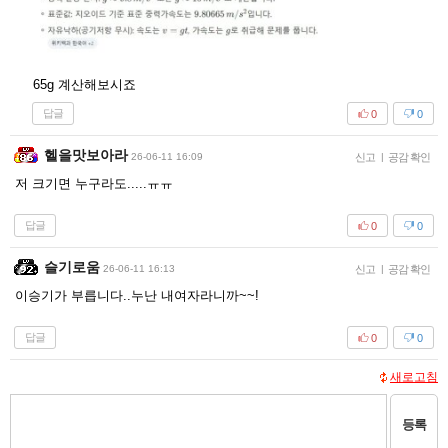
65g 계산해보시죠
답글
0
0
헬을맛보아라
26-06-11 16:09
신고
|
공감 확인
저 크기면 누구라도.....ㅠㅠ
답글
0
0
슬기로움
26-06-11 16:13
신고
|
공감 확인
이승기가 부릅니다..누난 내여자라니까~~!
답글
0
0
새로고침
등록