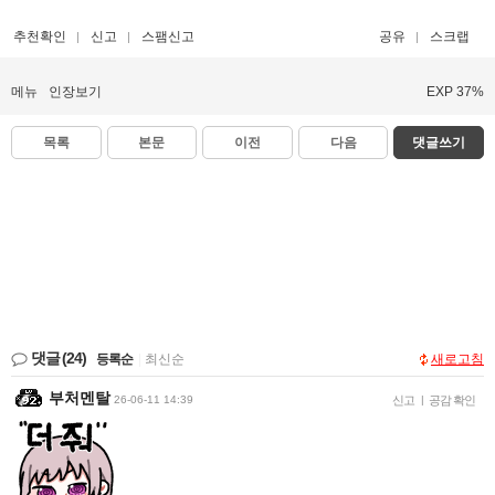
추천확인
신고
스팸신고
공유
스크랩
메뉴
인장보기
EXP 37%
목록
본문
이전
다음
댓글쓰기
댓글
(24)
등록순
|
최신순
새로고침
부처멘탈
26-06-11 14:39
신고
|
공감 확인