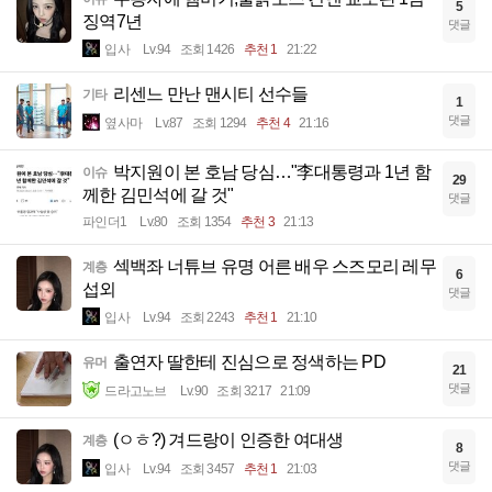
5
징역7년
댓글
입사
Lv.94
조회 1426
추천 1
21:22
리센느 만난 맨시티 선수들
기타
1
댓글
옆사마
Lv.87
조회 1294
추천 4
21:16
박지원이 본 호남 당심…"李대통령과 1년 함
이슈
29
께한 김민석에 갈 것"
댓글
파인더1
Lv.80
조회 1354
추천 3
21:13
섹백좌 너튜브 유명 어른 배우 스즈모리 레무
계층
6
섭외
댓글
입사
Lv.94
조회 2243
추천 1
21:10
출연자 딸한테 진심으로 정색하는 PD
유머
21
댓글
드라고노브
Lv.90
조회 3217
21:09
(ㅇㅎ?) 겨드랑이 인증한 여대생
계층
8
댓글
입사
Lv.94
조회 3457
추천 1
21:03