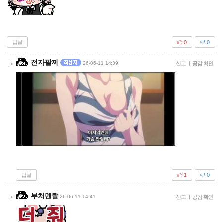
답글
0
0
전자팔찌
26-06-11 14:39
신고
|
공감 확인
답글
1
0
부처멘탈
26-06-11 14:41
신고
|
공감 확인