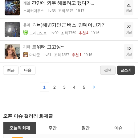
간만에 와우 해볼려고 했다가...
게임
21
댓글
스피커마우스
Lv.38
조회 3676
19:17
ㅎㅂ)해변가인근 버스..민폐아닌가?
유머
27
댓글
드라고노브
Lv.90
조회 7759
추천 4
19:16
트위터 고고싱~
기타
12
댓글
마나군
Lv.81
조회 1857
추천 1
19:16
최근
다음
검색
글쓰기
1
2
3
4
5
오픈 이슈 갤러리 화제글
오늘의 화제
주간
월간
이슈