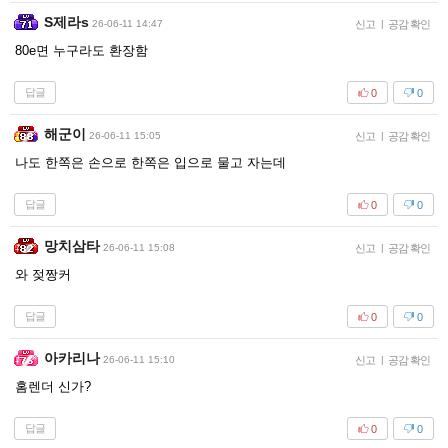
S제라s
26-06-11 14:47
신고
|
공감 확인
80e면 누구라도 환장함
답글
0
0
해군이
26-06-11 15:05
신고
|
공감 확인
나도 한쪽은 손으로 한쪽은 입으로 물고 자는데
답글
0
0
망치삼타
26-06-11 15:08
신고
|
공감 확인
와 젖짱커
답글
0
0
아카리나
26-06-11 15:10
신고
|
공감 확인
홈렌더 신가?
답글
0
0