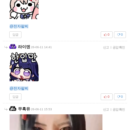
@전자팔찌
답글
0
0
라이덴
26-06-11 14:41
신고
|
공감 확인
@전자팔찌
답글
0
0
무흑유
26-06-11 15:53
신고
|
공감 확인