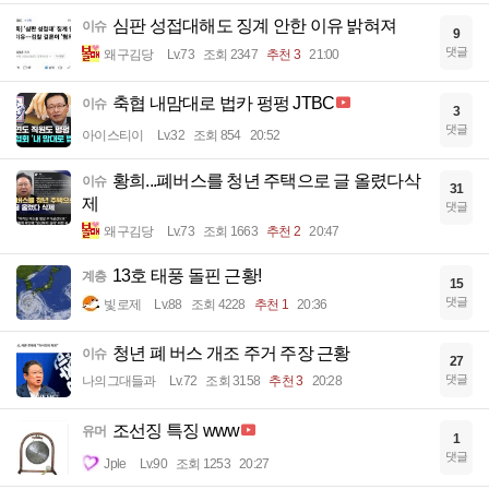
심판 성접대해도 징계 안한 이유 밝혀져
이슈
9
댓글
왜구김당
Lv.73
조회 2347
추천 3
21:00
축협 내맘대로 법카 펑펑 JTBC
이슈
3
댓글
아이스티이
Lv.32
조회 854
20:52
황희...폐버스를 청년 주택으로 글 올렸다삭
이슈
31
제
댓글
왜구김당
Lv.73
조회 1663
추천 2
20:47
13호 태풍 돌핀 근황!
계층
15
댓글
빛로제
Lv.88
조회 4228
추천 1
20:36
청년 폐 버스 개조 주거 주장 근황
이슈
27
댓글
나의그대들과
Lv.72
조회 3158
추천 3
20:28
조선징 특징 www
유머
1
댓글
Jple
Lv.90
조회 1253
20:27