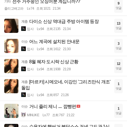
전주 거주중인 오징어분 계십니까??
기타
9
댓글
졸리고배고파
Lv.74
조회 1021
21:34
다이소 신상 역대급 주방 아이템 등장
계층
13
댓글
입사
Lv.94
조회 2135
21:34
어느 계곡에 설치된 안내문
이슈
3
댓글
입사
Lv.94
조회 1612
21:30
8월 혜자 도시락 신상 근황
계층
12
댓글
입사
Lv.94
조회 1938
21:28
[마르카] 시메오네, 이강인 '그리즈만식 개조'
계층
1
돌입
댓글
입사
Lv.94
조회 857
21:26
거니 쥴리 제니 ㅡ 깜빵편
이슈
1
댓글
MINUKE
Lv.77
조회 767
21:22
수용자에 햄버거,불닭소스 건넨 교도관 1심
이슈